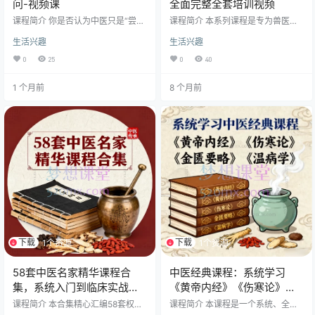
问-视频课
全面完整全套培训视频
课程简介 你是否认为中医只是“尝百
课程简介 本系列课程是专为兽医专
草”的经验积累？面对晦涩难懂的古
业人士设计的猫科医学全面培训体
生活兴趣
生活兴趣
籍《黄帝内经》，是否感到无从下
系，涵盖从基础护理到专科疾病的
手？ 本套《内经》素问视频课由明
系统化知识。课程由欧洲兽医高级
0
25
0
40
了老师主讲，历时多年打磨，共24
学院（欧兽）权威专家授课，结合
集全。课程从《素问》原文出发，
最新临床研究与实践经验，帮助兽
1 个月前
8 个月前
结合现代人的体质与生活现状，系
医提升猫科诊疗的专业水平。 课程
统拆解了中医的核心理论体系。从
模块概览 ​第一单元：猫科基础与预
“什么是《黄帝内经》”到“治病求
防医学​ 猫友好型临床操作（环境布
本”，再到“全息治疗法则”，老师将
置、行为解读、就诊体验优化） 生
带领你跳出碎片化知识的陷阱，构
命周期保健计划（幼猫到老年猫的
建完整的中医思维框架。 ✨ 课程核
健康管理） 临床技能提升（SOAP
心亮点 破除迷思：​…
病历检查法、病史获取技…
下载
下载
1个资源
1个资源
58套中医名家精华课程合
中医经典课程：系统学习
集，系统入门到临床实战的
《黄帝内经》《伤寒论》
全路径学习宝库
《金匮要略》《温病学》
课程简介 本合集精心汇编58套权威
课程简介 本课程是一个系统、全面