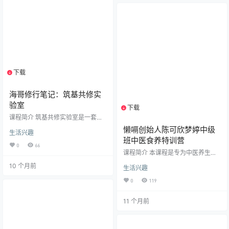
板与结构化指导 强调科研思维培
练、防守技巧、实战应用四大模
养：涵盖选题逻辑、文献整合与学
块，逐步提升学员技能水平；​内容
术规范 ​核心内容：​​ 文献综述本质与
全面…
特点解析 研究生阶段写作需求与目
标定位 创新性…
下载
1个资源
海哥修行笔记：筑基共修实
验室
下载
1个资源
课程简介 筑基共修实验室是一套系
统全面的身心修行与能量修炼课程
懒嗝创始人陈可欣梦婷中级
生活兴趣
体系，专注于传统修炼方法与现代
班中医食养特训营
能量实践的深度融合。本课程通过5
0
66
1节精心设计的实修课程，帮助学员
课程简介 本课程是专为中医养生爱
逐步打通能量通道，提升生命能量
好者、健康从业者及追求健康生活
10 个月前
水平，实现身心和谐与意识进化。
生活兴趣
人士设计的中医食疗深度培训项
核心教学内容包括：​基础修炼入门​
目。课程系统讲授中医舌诊辨证、
0
119
：课程从修行基础、道法原理和先
脏腑经络理论及常见健康问题的食
天后天能量认识开始，为学员打下
养解决方案，涵盖肥胖调理、三高
坚实修炼基础​能量体系构建​：涵盖
11 个月前
管理、妇科调理、产后康复等实用
生命能量池、零点能量场、天地连
主题，帮助学员掌握“食药同源”的核
接、光体激活等核心能量修炼…
心智慧，学会通过日常饮食调理改
善亚健康状态。 【课程特色】 系统