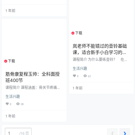
度创作编排。​核心亮点在于其科学
康从业者及精油初学者深度研习。 ​
严谨的教学结构：​​…
课程亮点：​​✅ ​精油深度解析​：详解
1 年前
岩兰草、生姜、檀香等40余种单方
精油的功效与应用场景，从护肤
（如敏感肌修护、抗衰老）到健康
调理（如肠胃养护、甲状腺平
衡）。✅ ​实用解决方案​：提供头
下载
1个资源
痛、鼻炎、减肥、情绪抑郁等60+具
体问题的芳疗…
岚老师不能错过的壶铃基础
课，适合新手小白学习的壶
铃启蒙课
课程简介 为什么要练壶铃？ 在众
下载
1个资源
多的训练体系中，壶铃训练是少有
生活兴趣
的集肌肉力量、耐力、核心稳定、
筋骨康复程玉帅：全科面授
心肺耐力、体能燃脂、灵敏协调、
0
62
关节灵活等多项训练目的于一体的
班400节
训练，同时壶铃训练所展现的运动
课程简介 课程涵盖：骨关节疼痛面
1 年前
能力，不仅具有观赏性，还能提升
授班(209课程) 神经高阶面授班(74
自信、调动运动乐趣，多人一起进
生活兴趣
课程)正骨手法面授班(25课程) 体态
行壶铃训练更使得壶铃训练具备了
评估面授班(16课程)肌筋膜精讲*面
社交属性，不论男女老少，有无运
0
38
授班E(78课程) 课程目录 全科面授
动基础，都可以通过系统学习和反
班-402 001.1 .mp4 002.2 .mp4 00
复练习，在短时间内掌握并取得进
1 年前
3.3 .mp4 004.4 .mp4 005.5 .mp4
步。 &nb…
006.6 .mp4 007.7 .mp4 008.8 .mp
4 009.9 .mp4 010…
❮
❯
/
16 页