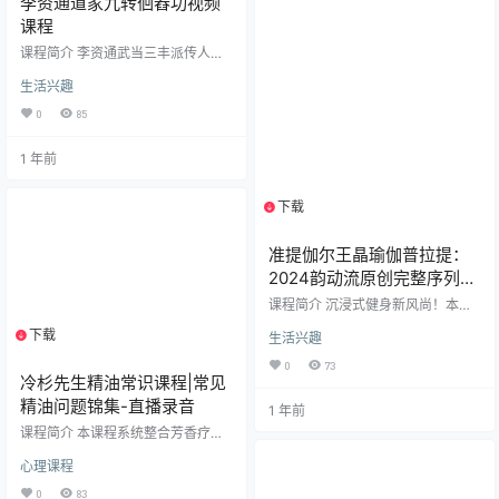
李资通道家九转徊舂功视频
牙科会员卡的设计逻辑、权益组合
课程
策略及最佳推介场景，有效提升客
户粘性与复购率。 ​高质量转诊早期
课程简介 李资通武当三丰派传人，
矫治：​​ 掌握…
武当太和别院院长，武当太极拳全
生活兴趣
国冠军。课程内容涵盖：练功前的
准备与禁忌预备势与后绕肩反向绕
0
85
肩上举松臂正前方屈膝起跟+摩腿功
左侧屈膝起跟+摩腿功右侧屈膝起跟
1 年前
+摩腿功深蹲弹坐三十六次抱腿前拉
课程目录 001.01 .mp4 002.02 .mp
4 003.03B .mp4 004.04 .mp4 00
下载
1个资源
5.05 .mp4 006.06 .mp4 007.07 .m
p4 …
准提伽尔王晶瑜伽普拉提：
2024韵动流原创完整序列大
合集B
课程简介 沉浸式健身新风尚！本套
“2024韵动流原创完整序列大合集
下载
1个资源
生活兴趣
B”为您精心呈现48+节（根据序列
编号计算）专业、系统的韵动流课
0
73
程，是居家健身、提升体能、感受
冷杉先生精油常识课程|常见
律动魅力的理想之选。 课程依托时
精油问题锦集-直播录音
1 年前
下极具感染力与节奏感的中外流行
金曲——如《牵挂你的人是我》
课程简介 本课程系统整合芳香疗法
《青花瓷》《成都》《孤勇者》
专业知识，涵盖 ​单方精油应用、养
《万疆》《卜卦》《Fight Song》
心理课程
身护理、精油化学及植物人格学​ 三
《红玫瑰》等热门经典——进行深
大核心模块，适合芳疗爱好者、健
0
83