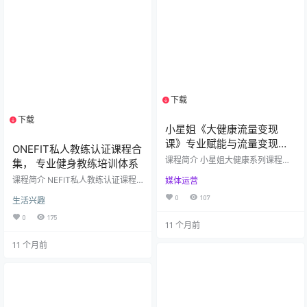
性强：从舌诊辨证到脏腑经络，建
立完整中医食养知识体系 实用性
好：聚焦减肥、三高、失眠、痛经
等…
下载
1个资源
下载
1个资源
小星姐《大健康流量变现
课》专业赋能与流量变现解
ONEFIT私人教练认证课程合
决方案
课程简介 小星姐大健康系列课程是
集， 专业健身教练培训体系
一套专为健康行业从业者、创业者
课程简介 NEFIT私人教练认证课程
媒体运营
设计的综合线上学习体系，涵盖大
合集是一套全面、系统的健身教练
健康领域流量变现、专业提升、私
0
107
生活兴趣
专业培训体系，涵盖功能性训练、
域运营与体重管理等核心板块。课
运动营养学、周期化训练、团体课
程基于主讲人“小星姐”从0到1000
0
175
程设计、会员管理及营销策略等核
11 个月前
万营收的实战经验，系统讲解大健
心领域。本课程由业内资深导师团
康行业发展趋势、个人IP打造、产品
11 个月前
队研发，结合国际前沿训练理念与
体系搭建、精准获客策略和持续变
本土化实践经验，为健身教练提供
现路径。 课程主体包括： ​大健康流
从入门到精通的完整学习路径。 课
量变现课​：聚焦行业红利、IP人设、
程核心模块 ​1. 功能性训练体系（FT
产品设计、线上线下流量获取及自
I）​​包含FTI 7.0及9.0课程，深入讲解
动化私域体系搭建…
功能性训练的理论基础与实践应