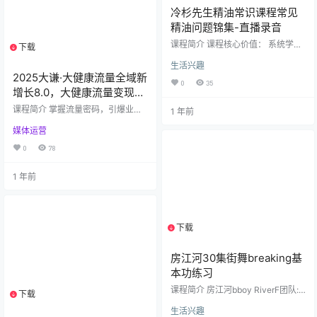
冷杉先生精油常识课程常见
精油问题锦集-直播录音
课程简介 课程核心价值：​​ ​系统学
下载
1个资源
习，全面覆盖：​​ 从 ​179堂​ 精心录制
生活兴趣
的课程（包含 ​100个录音文件 + 79
2025大谦·大健康流量全域新
个配套图文）中，获取由资深芳疗
0
35
讲师【冷杉先生】倾囊相授的实战
增长8.0，大健康流量变现实
精华。 ​深度解析单方精油：​​ 系统掌
战课
课程简介 掌握流量密码，引爆业绩
1 年前
握 ​超过38种核心单方精油​ 的深度应
增长！​大谦流量课程8.0​ 全新升级，
用。从广为人知的薰衣草、柠檬、
媒体运营
强势来袭！这是一门专为渴望在竞
茶树、玫瑰，到岩兰草、生姜、姜
争激烈的市场中抢占流量制高点、
黄、小豆蔻、夏香草、快乐鼠尾
0
78
实现业务高速增长与变现的创业
草、佛手柑、橙花、天竺葵、没
者、企业主、运营操盘手及营销人
药、檀香等珍贵精油…
1 年前
设计的系统性实战课程。 解决5大核
心痛点，快速变现!【频繁违规】账
号总被哏流、封禁?教你合规起号，
避开平台雷区，30分钟实现干人在
线【流量低迷】直播间个位数在线?
下载
1个资源
破解平台推流逻辑，快速拉升场
观，精准引流！【定位…
房江河30集街舞breaking基
本功练习
课程简介 房江河bboy RiverF团队:
下载
1个资源
态度与气2015福建奥体杯街舞大赛
生活兴趣
单人冠军2015江西南昌世茂街舞挑