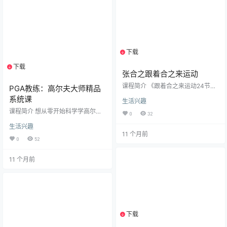
用： …
下载
1个资源
下载
1个资源
张合之跟着合之来运动
课程简介 《跟着合之来运动24节》
PGA教练：高尔夫大师精品
是一套系统实用的健康养生课程，
系统课
生活兴趣
围绕日常运动、饮食调理与生活习
惯三大核心，帮助学习者建立科学
课程简介 想从零开始科学学高尔
0
32
的身心养护体系。课程从基础行走
夫？这套高尔夫精品系统课是您的
生活兴趣
技巧讲起，详细解析走路姿势与核
理想之选！课程涵盖高尔夫基础​
11 个月前
心发力要点，并配套拍打操分解教
（文化礼仪、赛事规则、装备认
0
52
学，促进气血循环。同时涵盖饮食
识、握杆、站姿要领）、核心挥杆
规律、饮水方法、忌口建议等内
技术​（精准瞄准、引杆、上杆顶
容，指导学员通过正确饮食增强体
11 个月前
点、重心转移、下杆释放、击球点
质。此外，课程还涉及睡眠调理、
控制、完美收杆）及专项球杆技巧​
行立坐卧姿势等生活细节，另包含
（木杆、铁杆、混合杆、切杆、推
加更内容如疏肝解郁、防痔实操等
杆、沙坑球）。 ​21节高清视频由浅
专题。 …
入深，系统讲解动作原理与练习要
点，帮助您建立规范动作框架，快
速突破技术瓶颈，提升球场表现。
下载
1个资源
专为…