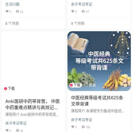
中医课程，涵盖中医经典理论筑基
的中医经典著作深度研习班。课程
生活兴趣
亲子考试考证
（如傅海呐经典中医、潘毅中医基
严格遵循中医理论体系，历时一个
础）、临床实战技能（如姚梅龄脉
多月（2025年8月18日至9月26
0
64
0
67
诊、孙一波正骨）、特色疗法（如
日），每日一课，系统讲解《黄帝
振荡中医、头针疗法）以及专病专
内经》、《伤寒论》、《金匮要
8 个月前
9 个月前
治（如腰背修复、儿科望诊）​​ 四大
略》与《温病学》四大经典核心内
体系。无论您是零基础爱好者，还
容。课程采用“一级、二级、三级”的
是寻求精进的执业医师，都能在此
渐进式教学法，旨在帮助学员从基
找到系统化学习路径，一站式掌握
础到深入，全面构建坚实的中医经
从理论到临证的中医精髓。 ​详细课
典理论基础，并贯通经方临床应
程介绍：​​ 本套58套中医课程合集是
用。 ​核心课程亮点​ ​体系完整，四部
一部面向广大中医爱…
经典全覆盖：​​ 系统…
下载
1个资源
下载
1个资源
中医经典等级考试共625条
Anki医研中药带背营， 中医
文带背课
中药重难点精讲与高效记忆
课程简介 本课程专为备战中医经典
课程
课程简介 Anki医研中药带背营是一
等级考试的学员设计，全面覆盖一
门专为中医学习者、执业医师及中
亲子考试考证
级、二级、三级考试涉及的625条核
亲子考试考证
医药爱好者设计的系统性中药学精
心条文。课程采用分阶带背模式，
0
106
讲课程。本课程结合Anki高效记忆
系统梳理《黄帝内经》《伤寒论》
0
43