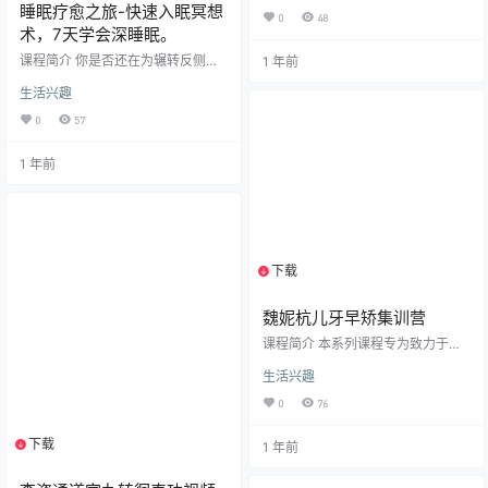
睡眠疗愈之旅-快速入眠冥想
战赛单人冠军2016-2018福建态度
0
48
与气Fresh Old Man三届冠军2016
术，7天学会深睡眠。
福建海峡两岸街舞大赛团体产舞冠
课程简介 你是否还在为辗转反侧、
1 年前
军2017角斗舞士国际街舞大赛团体
难以入睡而苦恼？是否渴望告别失
齐舞冠军2019全球arena产舞大赛
生活兴趣
眠，获得高效恢复精力的深度睡
亚洲总决赛八强课程特色:简单通俗
眠？欢迎踏上这趟7天睡眠疗愈之旅​
的内容，让你快速学习成长，解决
0
57
！ 本课程专为解决入睡困难、提升
学员盲目练习的问题，让练习变得
睡眠质量而设计，核心是教授一套
更有规划你…
1 年前
简单易学的快速入眠冥想术。课程
采用科学的渐进式训练体系： ​前7天
核心训练 (D1-D7)：​​ 从清空大脑、
学习正确呼吸法开始，逐步精进冥
想技巧，引导你专注呼吸、达到深
度放松状态，最终学习安住当下与
慈心疗愈冥想，…
下载
1个资源
魏妮杭儿牙早矫集训营
课程简介 本系列课程专为致力于提
升儿童口腔门诊运营效率与服务质
生活兴趣
量的管理者、咨询师及医生打造。
课程聚焦五大核心模块，系统解决
0
76
儿牙门诊在会员运营、早期矫治项
目开展及客户体验中的关键问题，
下载
1个资源
1 年前
助力门诊实现业绩增长与客户满意
度提升。 ​课程核心内容概要：​​ ​儿牙
会员卡设计与营销：​​ 深入解析儿童