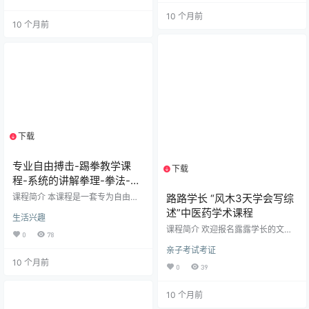
法与中医教学实践，通过16节精心
《金匮要略》《温病学》四大经典
打造的视频课程，深度解析中药学
10 个月前
内容，结合条文精讲、考点划重点
10 个月前
的核心知识点、易混淆药物鉴别及
与记忆技巧，帮助学员高效掌握必
高频考点，帮助学员牢固掌握中药
考知识点，提升应试能力。 【课程
理论基础，提升临床应用能力。 ​课
结构】 ​一级考点​：聚焦《黄帝内
程亮点​： ​重点突出​：聚焦中药学重
经》《伤寒论》《金匮要略》《温
难点，如头痛引经药、中药配伍原
病学》基础条文，分Day1-Day8逐
则、五味理论等核心内容 ​鉴别对比​
条解析。 ​二级考点…
：详细解析…
下载
1个资源
专业自由搏击-踢拳教学课
下载
1个资源
程-系统的讲解拳理-拳法-组
合
课程简介 本课程是一套专为自由搏
路路学长 “风木3天学会写综
击与踢拳爱好者设计的系统化教学
述”中医药学术课程
生活兴趣
体系，覆盖从零基础到实战应用的
课程简介 欢迎报名露露学长的文献
全方位训练内容。课程以科学的教
0
78
综述写作专项课程！本课程专为研
学结构，循序渐进地讲解拳理、基
亲子考试考证
一、研二学生设计，针对论文写作
本技术、组合连招及防守技巧，并
10 个月前
零基础或初学者，系统讲解综述撰
结合实战反应训练与对抗练习，帮
0
39
写的核心方法与实用技巧。 ​课程亮
助学员系统掌握自由搏击核心技
点：​​ 四大模块循序渐进：从综述概
术，提升反应速度、攻防转换与实
10 个月前
述、完整撰写到降重引文方法 注重
战能力。课程亮点：​系统性强​：共5
实操与理论结合：提供独家写作模
8节课程，分为基础技术、组合训