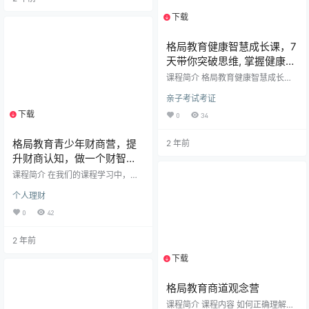
规范能使人有责任感等。 2022 格局
下载
1个资源
青少年·寒假国学班招生，设计 15 次
课，包括“做人五常”“交友五德”“处
世五品”，配套每日经典诵读。教学
格局教育健康智慧成长课，7
采用直播+录播+打卡诵读形式，直
天带你突破思维, 掌握健康之
播节省…
道
课程简介 格局教育健康智慧成长课
涵盖了多个重要的健康主题。从强
亲子考试考证
调健康的重要性开始，帮助您读懂
身体的语言。课程深入剖析了影响
下载
1个资源
0
34
健康的八个因素，包括饮食与睡
眠、关系管道与情绪等。还探讨了
格局教育青少年财商营，提
2 年前
如何拥有好心态，免疫力与基础性
疾病的关联，以及健康的因果关
升财商认知，做一个财智双
系。通过这一系列课程，助您全面
全的少年
课程简介 在我们的课程学习中，不
了解健康知识，走向健康生活。 课
仅有国内的同学，还有来自澳大利
程目录 格局教育健康智慧成长课- 0
个人理财
亚、新加坡等不同地方的小朋友。
1-第1讲：健康的重要性.mp4 02-第
我们的课程是青少年财商智慧，这
2讲：读懂身体的语言.…
0
42
是学校、大学、社会乃至有孩子后
都可能没人讲授的内容，关乎财富
2 年前
和财商，即如何让自己变得值钱、
有钱以及更会用钱。我们要通过学
下载
1个资源
习让自己更优秀，能够靠自己双手
和劳动赚钱。如果能做到，来这里
学习就非常值得。赚钱自己做主，
格局教育商道观念营
不让爸妈代管。我们学习的是财富
课程简介 课程内容 如何正确理解商
之旅，要探索属于自己的财富之