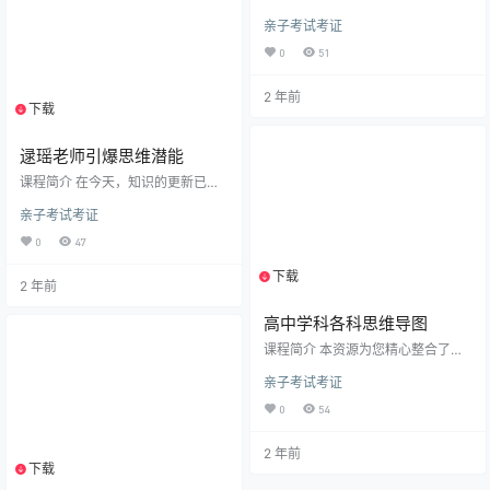
业投资 如何把握商业经济规律 如何
路，靠自己…
亲子考试考证
培养自身商业习惯 如何正确择业择
时择势 如何正心明道取势优术 商业
0
51
创业创富法则 千古商道智慧解析 商
道经典案例解析 人生战略规划布局
2 年前
适合人群 除了工资没有额外收入来
下载
1个资源
源者 想要提升价值没有明确目标者
梦想事业成功没有思路方向者 商业
经营没有战术战略方法者 没有正确
逯瑶老师引爆思维潜能
商业逻辑框架体系者 课程目录 格局
课程简介 在今天，知识的更新已成
教育商道观念营 01-第1节：小富…
指数级增长社会对个人能力的要求
亲子考试考证
也越来越广人与人之间的竞争也变
得愈加激烈那么，在这种内外的综
0
47
合要求下个人如何才能保持持久的
竞争优势呢?那就是比对手学习得更
下载
1个资源
2 年前
快!但很多人在学习中会面临各种苦
恼:书读了很多，却根本记不住学了
高中学科各科思维导图
N多遍，却无法理解内容已理解内
容，却不会内化输出看似学会，却
课程简介 本资源为您精心整合了高
不知道学以致用在本课，老师从学
中九大学科（语数英、政史地、物
习的金字塔模型和人脑的左右分工
亲子考试考证
化生）的丰富学习资料。涵盖高中
出发详细阐述了高效记忆和脑图绘
语文、数学、英语、物理、化学、
制…
0
54
生物、政治、历史、地理的知识点
总结，包括精华版、精品版和最全
2 年前
版，形式多样，如详细的知识点归
下载
1个资源
纳汇总文档、全面的公式大全，以
及清晰直观的思维导图。 课程目录