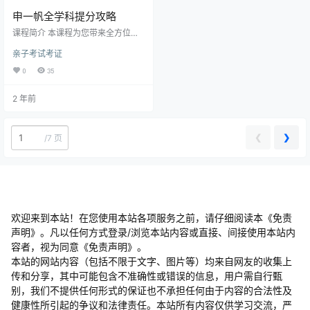
├─地理│├┈高中地理思维导图
申一帆全学科提分攻略
(精华版).pdf│├┈高中地理知识点
课程简介 本课程为您带来全方位的
归纳汇总(精品版).pdf│└┈高中地
记忆提升方案！从告别死记硬背，
理知识点总结(最全…
亲子考试考证
到掌握超级记忆的钥匙，无论是生
僻字、中文信息、古诗、文言文，
0
35
还是单词、词根词缀、数字编码、
记忆宫殿，乃至数学公式和各类考
2 年前
试题型，如单选题、多选题、简答
题等，都有针对性的高效记忆方
法。通过系统学习，您将告别记忆
难题，轻松记住各种知识，在学习
❮
❯
/
7 页
和考试中脱颖而出。无论您是学生
还是渴望提升记忆力的人士，这套
课程都将是您的得力助手，助您开
启记忆新篇…
欢迎来到本站！在您使用本站各项服务之前，请仔细阅读本《免责
声明》。凡以任何方式登录/浏览本站内容或直接、间接使用本站内
容者，视为同意《免责声明》。
本站的网站内容（包括不限于文字、图片等）均来自网友的收集上
传和分享，其中可能包含不准确性或错误的信息，用户需自行甄
别，我们不提供任何形式的保证也不承担任何由于内容的合法性及
健康性所引起的争议和法律责任。本站所有内容仅供学习交流，严