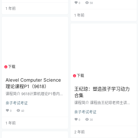
科学基金申报指导等，助力青年教
0
58
聚焦问题行为干预（如无法变通、
师提升科研申报能力。还有混合式
1 年前
抢东西、情绪失控）、社交技能培
课程建设应用、论文选题技巧、质
养（如轮流游戏、心智解读、合作
1 年前
性研究方法等课程，多维度助力教
活动）及分阶教学策略。 课程特
学与研究。同时配备相应资料辅助
色： ​分层教学体系​：从基础规则建
学习，从理论到实践全面助力青年
立（一阶）到复杂社交场景演练
教师成长，无论是学术探索还是教
（三阶），匹配儿童发展阶梯； ​实
学实践，都能在这里找到指引，帮
证策略库​：融合同伴示…
助青年教师快速提升专业素养。适
合人群初入职场的高等院校社科类
专业青年…
下载
1个资源
下载
1个资源
Alevel Computer Science
理论课程P1（9618）
王纪琼：塑造孩子学习动力
课程简介 9618计算机理论P1卷内
合集
容，主要是计算机内部运作，数
课程简介 课程由王纪琼老师主讲，
亲子考试考证
字、文本、图片、声音等数据是如
的合集资料包括7套课程：王纪琼合
何通过二进制来存储的以及计算机
0
40
亲子考试考证
集001、【完结】王纪琼：塑造孩子
系统结构，计算机硬件的工作原
学习力17节002、【完结】王纪琼1
理； 主存储器如何通过使用汇编语
0
30
30堂幸福家庭必修课 131节003、
1 年前
言指令和提取译码执行循环，来读
【完结】王纪琼-心理咨询技术案例
取数据；数据库的基本操作，计算
2 年前
实操训练营（三天线下）视频录像0
机信息安全，伦理道德，答题思路.
04、【完结】王纪琼：如何讲一场