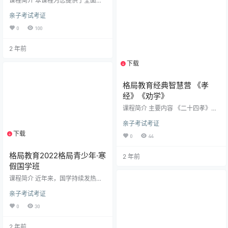
课程简介 本课程为您提供了全面且
导学生如何应对各类历史题目。 课
系统的记忆宫殿记忆法教学，从入
程目录 大蓝皮人文素养【2023大蓝
亲子考试考证
门到进阶，逐步提升您的记忆能
皮春季高三历史二轮复习【录播】
力。 课程首先带您初识记忆法，了
课程】 1_1-2023春季高…
0
100
解其神奇之处。接着深入学习数字
编码、口诀法、关键词法、抽象词
2 年前
记忆、场景法等核心方法，并通过
单词记忆法等实际应用巩固所学。
下载
1个资源
扩展课程丰富多样，涵盖了每日一
练、初学者数字编码练习、地点桩
重复使用技巧、记忆法的四个阶段
格局教育经典智慧营 《孝
等基础训练；还包括想象力提升的
经》《劝学》
发散思维和辐合思维训练方法、记
忆宫殿…
课程简介 主要内容 《二十四孝》
《孝经》《劝学》《四书五经精华
亲子考试考证
解读》 学习收获 ①让孩子懂得爱惜
身体珍惜生命为孝之本。 ②让孩子
下载
1个资源
0
44
真正内心尊敬师长，敬天爱人。 ③
培养孩子独立换位思考能力，有包
格局教育2022格局青少年·寒
2 年前
容心。 ④对自己品德举指能自我约
束，有内定力。 ⑤体贴关爱父母长
假国学班
辈，主动承担有感恩心。 ⑥激发学
课程简介 近年来，国学持续发热，
习内驱力，成就自己是义务责任。
国学讲座节目受欢迎，相关书籍供
⑦培养孩子主持演讲能力，演说落
亲子考试考证
不应求，“成功人士”还凑钱请“国学
落大方。 ⑧成就懂孝道、优品行、
大师”授课。对于国学在现实中的存
有大爱的卓越品质。 …
0
30
在有不同声音，有人认为在当下国
学无现实意义，其生存境遇堪忧；
2 年前
也有人认为国学提倡的道德准则和