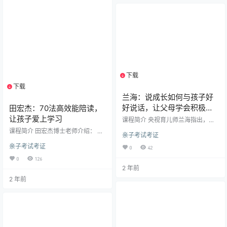
自己学习的时候，是不是遭遇种种
精彩的心理学讲座6讲005、【完
困难?书本上的英文都看得懂，但是
结】王纪琼：心理讲师登台的4堂必
就是不知道啥意思.不知道如何规范
修课下面简单介绍一下，王纪琼-塑
答题.考官到底是怎样给分的.就…
造孩子学习力录像这套课程的第一
节内容…
下载
1个资源
下载
1个资源
兰海：说成长如何与孩子好
好说话，让父母学会积极解
田宏杰：70法高效能陪读，
决问题，让孩子学会独立思
让孩子爱上学习
课程简介 央视育儿师兰海指出，父
考
母的话语对孩子影响巨大。中国父
课程简介 田宏杰博士老师介绍： 北
亲子考试考证
母常打击孩子或用“乖”绑架孩子，导
京师范大学发展与教育心理学博士
致孩子长大后可能报复社会。 兰海
亲子考试考证
北京青年政治学院副教授北京市团
0
42
毕业于德国慕尼黑大学，留学归来
校中小学校长研修班教师中国科学
0
126
创建上濒教育。15 年陪伴 30000
院心理研究所研修班教师国家二级
2 年前
个家庭成长，是《超级育儿师》特
心理咨询师 作为教育心理学教师，
邀专家，设计家庭辅导方案近 400
2 年前
她的学员遍布重点中小学、知名教
个，还参加多档节目录制并出版书
育机构，受教的家长很多都来自于5
籍。 兰海观察到丢丢和铛铛因不会
00强企业。 课程内容： 孩子做作业
表达情绪而用尖叫等方式，这或是
磨蹭？提到学习就无精打采？做作
因错过关键期或有不合格示范对
业注意力不集中？做作业马虎？……
象。父母是孩子第…
有很多家长白天要上班，下班回家