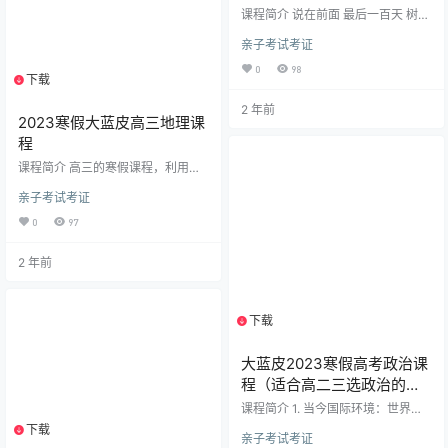
此外，您会通过吸星大法掌握学习
方法，就是大题，唯一，仅
课程简介 说在前面 最后一百天 树成
的最优诀窍…
此一法。
林只想认真干一件事 那就是, "用每
亲子考试考证
个人都买得起的课程在最后阶段，
真的帮你们提高分数。" 理念、追
0
98
求、态度都可以抛开不谈我们只间
下载
1个资源
一个问题，究竟能不能明确看到分
2 年前
数的提高 做到了、就牛。 做不到，
2023寒假大蓝皮高三地理课
就是糊弄人。 关于如何做到? 语数
程
外三科有各自的答案 现在你看到
的， 是达成这个目的的第三块拼图
课程简介 高三的寒假课程，利用这
是数学学科我们给出的答案 关于最
几次课的时间来讲解高考地理的答
后阶段如何从此拿分的答…
亲子考试考证
题复习。各学校高三期末考试反映
出很多同学在二卷中失分较多，此
0
97
次课重点在四次课的时间里，解决
大家在高考地理中感觉棘手且难度
2 年前
大的题目，从答题方法入手。上课
重点看 PPT，会为大家勾画重要内
容，期望大家在主观分析题上有所
收获，能在主观题上取得更满意的
下载
1个资源
成绩。 第一节高考地理答题技巧正
式开始。先简单说说高考考什么。
自 2020 年新高考开始，今年…
大蓝皮2023寒假高考政治课
程（适合高二三选政治的学
员）
课程简介 1. 当今国际环境：世界正
处大变革，多极化发展，国家相互
下载
1个资源
亲子考试考证
依赖，和平与发展是主题，但面临