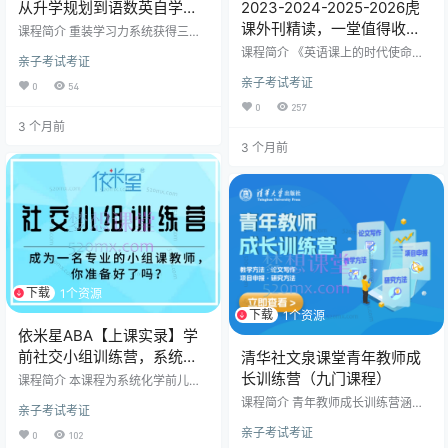
从升学规划到语数英自学，
2023-2024-2025-2026虎
激发孩子自驱力
课外刊精读，一堂值得收藏
课程简介 重装学习力系统获得三大
蜕变蜕变一:学习能力内化为自学能
的英文课
课程简介 《英语课上的时代使命
亲子考试考证
力改变孩子过去莽莽撞撞、东学一
感》在英语课上谈及使命感，起初
点西学一点的迷茫学习模式;从语数
亲子考试考证
大家或许觉得有些想多了。但近几
0
54
外知识整体体系出发，有规划、有
年，尤其过去这一年，时代感愈发
0
257
规律、有量化、有方法的学习。让
强烈。英语考试中外刊化趋势明
3 个月前
家长掌握整体规划，给孩子有效学
显，考研、四六级已托福雅思化，
习方法，孩子才能爱上自学蜕变二:
3 个月前
近两年四六级考试多直接采用外媒
亲子关系调整为亲子和谐专业家庭
文章，高考阅读除应用说明文外，7
教育指导师陪伴家庭成长，发现隐
5%也是近三年甚至考前一个月才出
藏在孩子不爱学、学不进、学得慢
刊的外刊新文章。然而重点在于，
等现象背后的亲子关系问题;修复亲
当下我们脚下的土地与世界的关系
子关系，解决亲子信任问题，孩子…
发生了变化，既更紧密又更疏远，
我们感受到国际地位的跃升，也尝
到被盯上…
下载
1个资源
下载
1个资源
依米星ABA【上课实录】学
前社交小组训练营，系统化
清华社文泉课堂青年教师成
学前儿童社交能力训练方案
长训练营（九门课程）
课程简介 本课程为系统化学前儿童
社交能力训练方案，专为3-6岁发展
课程简介 青年教师成长训练营涵盖
亲子考试考证
迟缓、自闭症谱系及社交困难儿童
九门课程，课程包含从文献视角学
设计。课程体系涵盖一阶至三阶教
亲子考试考证
科研与论文写作、国家社科及自然
0
102
学模块，包含100+课时实战内容，