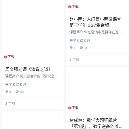
要做家务，同时还要教作…
下载
1个资源
赵小明：入门篇小明微课堂
第三学年 337集音频
课程简介 你在咨询中是否存在这样
的疑惑? 乱象丛生的心理流派: 绘画
亲子考试考证
治疗、家庭治疗、NLP、音乐治
疗、沙盘游戏治疗,叙事疗法、催
0
30
眠、正念、意象对话、内观、禅
修、身心灵. 迷惘的心理学令人疑惑:
下载
1个资源
2 年前
该如何有选择性地学习?该学习什么
内容?跟小明老师学习靠谱的心理学
周文强老师《演说之道》
知识吧!小明老师以短,平、快的方法
教会你心理咨询的基本知识,打造你
课程简介 周文强老师的《演说之
为心理咨询武林高手。 小明微课堂
道》课程为您揭示了演说领域的诸
课程内容涵盖： 入门篇：小明微学
亲子考试考证
多奥秘与精髓。在课程中，您将学
大第一学年【…
习到改变命运的最快方法，掌握演
0
207
说成交的十八掌秘诀。了解如何超
越您的老师，知晓演说家不愿透露
2 年前
的秘密，以及怎样与台下听众达到
下载
1个资源
灵魂合一。课程还会带您探索演说
家的格局与境界，明白教育的最高
境界是唤醒。通过学习究竟法，开
树成林：数学大题狂飙营
启梦想演说模式。掌握让能量迅速
「第1期」，数学逆袭的唯一
高频的方法，学会能量成交大法。