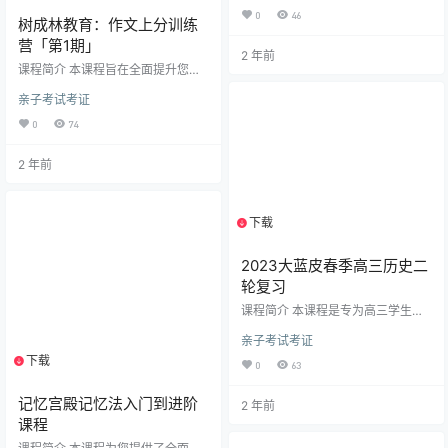
霸权等挑战。如今，人类社会面临
0
46
树成林教育：作文上分训练
前所未有的挑战。 2. 完善分配制
度：教材中，我国分配制度由所有
营「第1期」
2 年前
制决定，要规范秩序等。20 大提出
课程简介 本课程旨在全面提升您的
要坚持按劳分配为主，多种方式并
作文水平，涵盖了审题、结构、素
存，鼓励勤劳致富，促进机会公
亲子考试考证
材、论据、论证、升华、文采等多
平，规范财富积累机制。 3. 全面从
个关键环节。 在审题部分，让您看
严治党：教材指出其是推进党的建
0
74
完材料后迅速胸有成竹。通过结构
设新工程的必然要求等。20 大强调
课程，学会谋篇布局，为高分奠定
全党同志务必不忘初…
2 年前
基础。素材课程帮助您搭建专属的
作文数据库。论据课程教您将素材
发挥出以一敌百的效果。论证课程
让您掌握思辨写作的技巧。升华课
下载
1个资源
程带您摆脱传统套路，写出独特深
刻的内容。文采课程为您展现古
韵、磅礴、意气、温柔等多种高级
2023大蓝皮春季高三历史二
表达。此…
轮复习
课程简介 本课程是专为高三学生设
计的历史二轮复习课程，内容丰富
亲子考试考证
全面，涵盖了众多重要的知识点和
解题方法。 课程包括多节录播课和
下载
1个资源
0
63
秋季高中历史做题方法的直播回
放。通过这些课程，学生们将深入
记忆宫殿记忆法入门到进阶
2 年前
学习历史知识，掌握有效的解题思
路和技巧。从历史事件的分析到题
课程
目选项的判断推理，课程系统地指