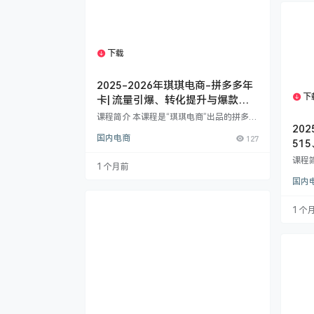
规：
黄应对
定价
下载
1个资源
2025-2026年琪琪电商-拼多多年
下
卡| 流量引爆、转化提升与爆款打
造全解析
课程简介 本课程是“琪琪电商”出品的拼多多
20
年卡专享系列，针对2025年平台最新趋势
国内电商
127
与规则，系统讲解拼多多店铺运营的核心方
51
法与高阶玩法。课程涵盖从商品基础优化到
营技
课程
流量爆发、从付费推广到活动冲刺的全链路
1 个月前
突围
传授
实操内容，助你快速掌握拼多多电商运营的
国内
大维度
关键技能，实现店铺流量与销量的双重突
策略
破。 课程核心模块​ 商品基础内功强化​ 高点
到“印
击主图设计：自然流与付费流主图的差异化
1 个
与矩阵
策划与制作 营销型标题撰写技巧，提升搜索
（隐
曝光与…
起矩
册，
心技：