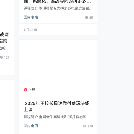
课，系统化、实战导向的拼多多运
营全链路成长课程
课程简介 本课程是专为拼多多电商运营者打
造的体系化实战培训内容，涵盖从平台底层
国内电商
85
逻辑到高阶玩法的完整成长路径。课程共分
为66节，内容贯穿流量认知、店铺基础、选
品策略、链接优化、活动营销、付费推广与
5 个月前
免费流量等多维模块，帮助学员逐步构建系
实战课
统的运营思维与实操能力。 课程核心模块包
指南
括：​ 1️⃣ 平台认知与店铺基础：解析流量分
配机制、权重算法、店铺类型与规则，夯实
造的2
运营根基。 2️⃣ 选品与市场定位：深入市
导师
场…
127
量提
款打造
运营的
：深入
U搭
法​：
获客、
下载
1个资源
…
2025年王校长极速微付费玩法线
上课
课程简介 全网最牛黑科技8-10月份必须玩
的(极速微付费玩法)上架就能起3-7天拉爆
国内电商
148
一条链不限产品类目课堂黑五除外涵盖整个
链接起飞流程从找对标到布局以及玩法整个