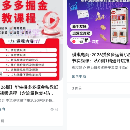
团、矩阵秒杀，这里都有系统讲解…
下载
1个资源
琪琪电商·2026拼多多运营小
节实战课：从0到1精通开店推
高投产玩法
课程简介 专为拼多多新手卖家打造的《
6拼多多运营小白72节线上课》，由
载
1个资源
国内电商
师琪琪电商团队研发。本课程紧跟平台
6年最新规则（涵盖6月全站营销新规
保证金新政等），系统性地拆解了从
026版】华生拼多多掘金私教班
3 周前
驻、后台设置、选品定价到流量获取
视频课程（含流量恢复+防比
爆单的全链路实操技能。无论你是个
直通车）
简介 本资源收录华生2026拼多多掘金
者、传统企业转型还是电商小白，都
课程完整版，共16讲高清视频。课程聚
这套课程掌握“防比价”、“卡高投产”、
电商
46
026年拼多多最新玩法，核心内容包
托管”等核心盈利玩法，规避售后违规
✅ 流量增长：​ 店铺流量下滑恢复、新
险，实…
速冷启动、竞品截流。 ✅ 推广盈利：​
月前
费/微付费玩法、推广拖价技巧、全店
测品、高投产计划搭建。 ✅ 风控合