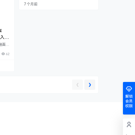
运营思路统统实战教学 2025年12月7日更
7 个月前
新 2025年11月29日更新 2025年10月8日更
新 课程目录 王校长8.26线上课+615线下课
实操+王校长3.16杭州拼多多强付费线下课2
025年+4.12线上课+4.16线上课 000、…
享
陷入泥
争赛
遍面临
老师深
62
竞争白
的现
质，提
 ​课
流量”
红海、
解从产
❮
❯
化方
解锁
会员
权限