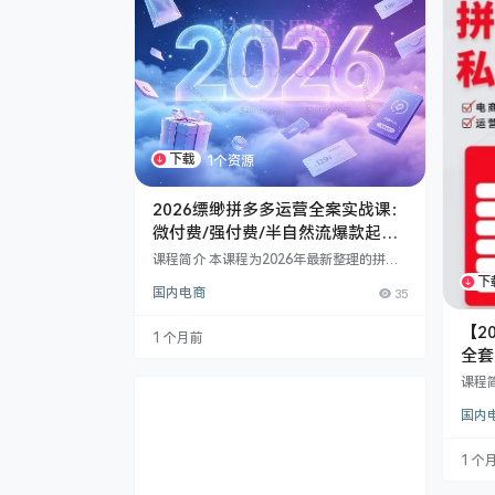
万人
下载
1个资源
2026缥缈拼多多运营全案实战课：
微付费/强付费/半自然流爆款起店
教程
课程简介 本课程为2026年最新整理的拼多
多高阶运营教程，针对平台算法迭代与流量
下
国内电商
35
规则变化，系统性梳理了当前最主流、可复
制的起店与维稳策略。无论你是寻找低成本
【2
的微付费方案，还是追求爆发力的强付费打
1 个月前
法，亦或是寻求稳健的半自然流模式，本套
全套
课程均能提供完整的落地路径。 一、 三大
价+
课程
主流盈利模型深度解析 课程重点复盘了202
私教
6年经过市场验证的“万金油”玩法，帮助学
国内
焦2
员建立清晰的运营框架： 强付费时代毕业方
括： 
案：​…
品快
1 个
强付
托管