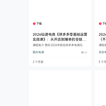
下载
下
1个资源
2026仙道电商《拼多多零基础运营
20
实战课》：从开店到爆单的全链路
（不
实操指南
课程简介 想在2026年抓住拼多多电商红利
课程
却苦于无经验？仙道电商这套拼多多零基础
长乏
国内电商
61
京东
运营实战课，专为新手商家打造，覆盖从开
地、
店注册到爆单盈利的全流程，手把手教你避
战略
开平台坑点、掌握官方算法规则，实现店铺
决方
2 个月前
5 个
稳定盈利。 课程核心亮点 ✅ 零基础友好：
蒋晖
从最基础的开店注册讲起，无需电商经验，
在为
小白也能快速上手 ✅ 全链路覆盖：包含选
人，
品、上架、推广、售后、直播等39个核心模
据监
块，无知识盲区 ✅ 实战派干货：不讲空泛
什么
理论，…
乱：​