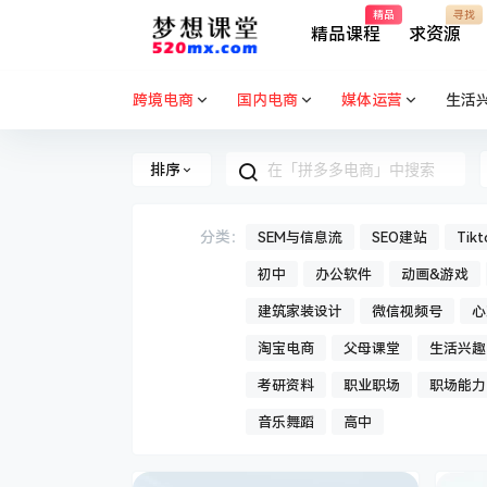
精品
寻找
精品课程
求资源
跨境电商
国内电商
媒体运营
生活
排序
分类：
SEM与信息流
SEO建站
Tik
初中
办公软件
动画&游戏
建筑家装设计
微信视频号
心
淘宝电商
父母课堂
生活兴趣
考研资料
职业职场
职场能力
音乐舞蹈
高中