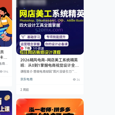
下载
1个资源
学员
卡位
2026飓风电商-网店美工系统精英
运营
电商创
班：从0到1掌握电商视觉设计全栈
核心
技能
594
课程简介 想做电商却因“图片没吸引力”“流
、活动
量低转化差”陷入瓶颈？飓风电商网店美工
合最新
京东电商
24
系统精英班专为电商从业者、创业者、设计
活动卡
新手打造，覆盖中级美工核心技能+电商运
，助你
营底层逻辑，从PS基础到商业级视觉落
转化效
2 周前
地，帮你用“高转化视觉”撬动店铺流量！ 课
0到1
程亮点：系统学·实战练·能落地 ✅ 全链路覆
速版原
盖：软件操作→设计理论→商业实战→多端
​高…
适配，告别“学了不会用”； ✅ 紧贴平台规
则：淘宝/天猫/京东/拼多多等主流平台设
计…