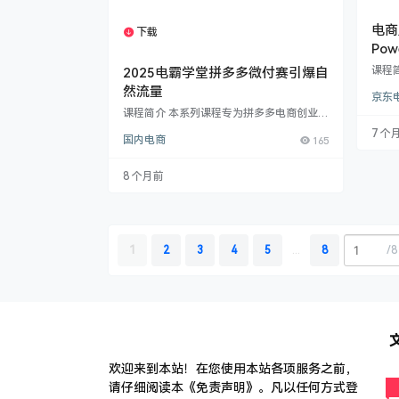
电商
下载
1个资源
Pow
应用
课程
2025电霸学堂拼多多微付赛引爆自
据分
然流量
京东
利用 ​
现电
课程简介 本系列课程专为拼多多电商创业
可视
者、运营人员及中小卖家打造，系统讲解20
7 个
国内电商
165
东、
25年最新平台玩法与实操技巧。课程内容涵
立标
盖自然流量提升、付费推广优化、活动策划
生成
引爆、季节性爆款打造等核心模块，帮助学
8 个月前
容：​​
员快速掌握拼多多运营精髓。 ​核心教学内容
包括：​​ ​基础入门篇​：零基础学会微付费起
店、付费推广基础操作，解决新店新品快速
出单难题 ​流量提升篇​：最新直通车实战技
巧，7天拉爆免费流量，实现访客破万实
1
2
3
4
5
...
8
/
8
操…
欢迎来到本站！在您使用本站各项服务之前，
请仔细阅读本《免责声明》。凡以任何方式登