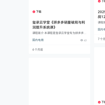
下
20
下载
1个资源
战1
玺承云学堂《拼多多销量破局与利
课程
迭代
润提升系统课》
国内
付费
课程简介 本课程是玺承云学堂专为拼多多电
本次
商创业者、运营人员及商家打造的体系化实
营之
7 个
国内电商
43
战课程。课程围绕“销量突破”与“利润提升”
工具
两大核心目标，从平台底层算法、市场选
品牌
品、流量获取，到爆款打造、推广运营、活
营逻
6 个月前
动布局，系统讲解拼多多店铺实现增长的完
突破
整路径。 课程核心模块：​ 权重与市场定位​
详解 
解析拼多多权重核心算法，明确运营方向 学
解平
习精准市场分析与竞品调研方法 掌握产品卖
点提炼与差异化定位策略 流量获取与承接​
…
下