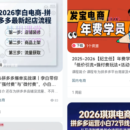
下载
1个资源
2025-2026【纪主任】年费
「低价引流+强付费玩法+活动
载
1个资源
+推广自救+稽查规避」全链路
课程简介 课程专为拼多多平台商家及
体系
业者打造，系统解析2025年平台运营
26拼多多爆单实战课｜李白带你
国内电商
玩法，涵盖低价引流、高利润强付费
“强付费”与“微付费”，小白也
卡位、推广优化等实战模块。课程结
速起店！
平台规则，提供【防稽查方法】【双
简介 还在为拼多多店铺没流量、不开车
1 周前
大促】【高投产直通车】等独家策略
发愁？🚀 2026年最新实战攻略来
规避违规风险，快速提升店铺权重与
电商
83
李白电商系统梳理现版本核心玩法，手
率。 ​课程亮点​： ​全链路运营指南​：从
教你从“市场调研”到“爆单盈利”，避开
的店铺起量SOP、春节运营攻略、极
，把钱花在刀刃上！ 🎯 课程核心亮点
前
价玩法，覆盖淡旺季全周期运营痛点； 
绝对前沿：内容更新至2026年4月，涵盖
最新“强付费”与“微付费”流程，拒绝学
的知识！ 📈 玩法全覆盖：无论你是想
价裸价、高投产微付费，还是玩转无限