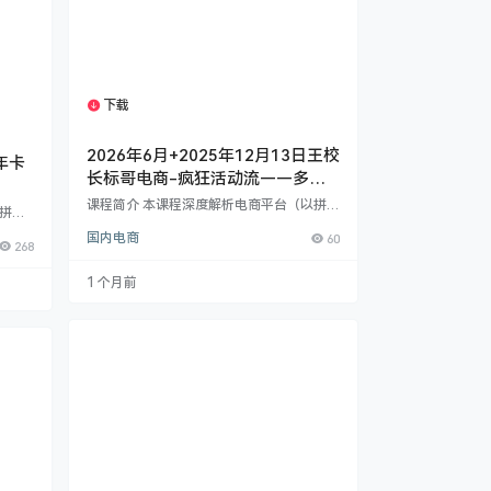
下载
1个资源
2026年6月+2025年12月13日王校
年卡
长标哥电商-疯狂活动流——多链
接裂变，低投入高盈利
课程简介 本课程深度解析电商平台（以拼多
《拼多
多为例）前沿的“疯狂活动流店铺玩法”，专
、商家
国内电商
60
为希望以低投入实现高利润、规避单链接风
268
新规
险的卖家设计。课程核心在于多链接矩阵裂
技术。
变运营，通过精准卡位平台活动、优化比价
1 个月前
货，从
与定价策略，实现店铺的持续稳定盈利。
利润锁
【课程核心亮点】 活动流暴利玩法：详解
、断流
“卡十活动带横幅”等技巧，最大化链接曝光
、稳盈
与收益周期，教授如何通过“机会商品”链接
高权重
实现高价售卖，破解平台比价比价压制。 多
全店…
链接裂变矩…