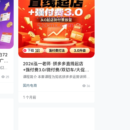
下载
1个资源
白72
广与
2026泓一老师·拼多多直线起店
202
+强付费3.0/微付费/双切车/大促实
资深讲
操教学
25
课程简介 本套课程为知名拼多多运营讲师泓
202
一老师的《直线起店》内部核心教程合集，
、5月
国内电商
36
收录了2025年至2026年最新的平台规则解
开店入
读与实战玩法。课程系统梳理了从0到1的起
、推广
店全流程，涵盖强付费3.0模型、微付费拉
人创业
1 个月前
伸策略、双切车裂变思路及大促流量承接等
能通过
核心技法，旨在帮助电商从业者解决新品冷
“全店
启动难、推广断流、活动机制改版不适应等
风
行业痛点。 【课程核心亮点】 全周期覆
盖：​ 从25年初的强付费基础流程，到26年
最…