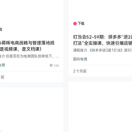
下载
1个资源
载
1个资源
叮当会52-59期：拼多多“进2
26蒋晖电商战略与管理落地班
打法”全实操课，快速引爆店
是视频课，是文档课）
量与销量
课程简介 《拼多多进2退1打法》是叮
专为拼多多商家打造的爆款运营实战
简介 你是否在为电商团队效率低下、增
国内电商
聚焦平台流量获取与销量突破的完整
力而焦虑？是否在寻找一套能真正落
略。本课程通过独创的“进2退1”运营
电商
166
驱动业绩的系统化管理方法？ 蒋晖电商
系统讲解从商品上架、活动加权、付
与管理落地班，正是为你量身打造的解
2 个月前
到持续放大的全流程操作，帮助商家
案。本课程并非空泛的理论分享，而是
月前
启动、高效率运营，实现店铺流量与
老师及其团队多年实战经验的结晶，旨
阶梯式增长。 ​核心学习模块：​​ ​起盘
电商企业老板、管理者及核心运营负责
——发布机会商品、多链接裂变布局
提供一套从战略规划到团队执行、从数
与上车节奏双重规划。 ​流量引爆——2
控到绩效激励的完整闭环管理体系。 为
6…
选择这门课程？ 体系化管理，告别混
 课程核心…