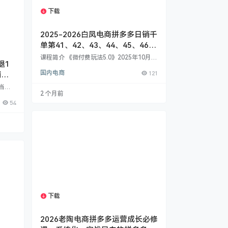
下载
1个资源
2025-2026白凤电商拼多多日销千
单第41、42、43、44、45、46、
47、48期
课程简介 《微付费玩法5.0》2025年10月最
退1
新版课程！本课程专为寻求低投入、高回报
国内电商
121
铺流
电商推广策略的运营人员打造。面对传统
“强付费”成本高昂与“纯自然流”增长缓慢的
当会
困境，微付费玩法通过精准、小额的广告预
2 个月前
课程，
算作为“流量杠杆”​，有效撬动平台免费流
54
闭环策
量，实现品效合一与可持续盈利。 ​在本课程
节奏，
中，您将系统掌握：​​ ​核心差异​：深刻理解微
费推广
付费与自然流、强付费的本质区别，建立正
低成本
确的流量运营心智。 ​选品定成…
订单的
准备
、上款
18
下载
1个资源
2026老陶电商拼多多运营成长必修