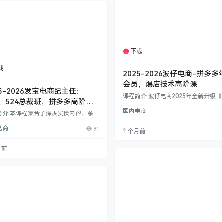
​ 平台处罚处理、订单申诉策略、出价飘
。 ✅ 转化提价：​ SKU防比价与设计
、优惠券与打折工具应用、…
下载
1个资源
载
1个资源
2025-2026波仔电商-拼多多
会员，爆店技术高阶课
25-2026发宝电商纪主任：
课程简介 波仔电商2025年全新升级
5、524总裁班，拼多多高阶运
多年卡会员课程》​，专为电商创业者
国内电商
术：强付费、活动矩阵与流量
及运营团队打造，聚焦拼多多平台最
简介 本课程集合了深度实操内容，系统
则、流量破局、强付费玩法及防违规
拼多多电商最新实战打法。​核心聚焦三
课程涵盖 ​6大核心模块、51节实操干
电商
91
​： ​高利润强付费模型：​​ 详解“双卡”
1 个月前
市场选品到爆流推广，从低价引流到
、暗券技术、万能口诀，实现从“烧钱”
价，手把手教你破解平台限流、比价
钞”的推广进阶，显著提升ROI。 ​活动
月前
等难题，实现店铺螺旋起量、高投产
组合拳：​​ 剖析2025主流活动玩法
利​！ 课程核心模块： ​流量裂变技术​ 
藏大促、原价卡秒杀）、强付费起店/
标题优化、超高点击主图设计 详情页
阵技巧、资源位矩阵玩法及高效起店手
助你精准卡位平台流量。 ​流量与破局核
​​ 涵盖自然流…