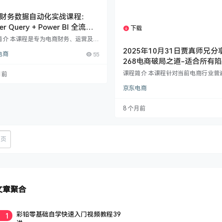
财务数据自动化实战课程：
er Query + Power BI 全流程
下载
1个资源
简介 本课程是专为电商财务、运营及数
析人员打造的实操教程，全面讲解如何
2025年10月31日贾真师兄分
电商
55
Power Query​ 与 ​Power BI​ 工具，实
268电商破局之道-适合所有
商多平台财务数据自动化处理、建模与
潭的商家，差异化选品与低竞
化分析。课程内容覆盖淘宝、抖音、京
课程简介 本课程针对当前电商行业普
月前
拼多多等主流电商平台，手把手教你建
道布局课
的经营困境，由资深电商从业者新号
准化的数据流程，告别手工对账，轻松
京东电商
度分享实战经验。面对今年电商环境
日报、利润表与管理报表。 ​课程核心内
热化、同质化严重、打爆款成本飙升
 ​Power Query 基础与自动化​ – 从数…
状，课程从底层逻辑剖析电商竞争本
8 个月前
出以“竞争环境分析”为核心的破局策略。
程核心内容：​​ 解析电商环境从“铺货即
到“付费驱动”的演变趋势 提出“避开
寻找蓝海”的差异化竞争理念 详细讲
 页
品端、策划端到推广端的全方位差异
法…
文章聚合
1
彩铅零基础自学快速入门视频教程39