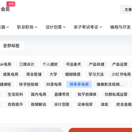
VIP
会员
文章
兴趣
职业职场
设计创意
亲子考试考证
编程与开发
全部标签
tok电商
三维设计
个人理财
书法美术
产品经理
产品运营
咸鱼电商
商业管理
大学
婚姻情感
学习方法
小红书电商
理课程
快手短视频
抖音电商
拼多多电商
摄像影及视频后
期
生活百科
国内电商
直播带货
知乎自媒体
社群私域运营
自我提升
视频解说
设计创意
证券投资
语言
财会金融