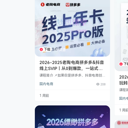
下载
1个资源
2026-2025老陶电商拼多多&抖音
下
线上SVIP｜从0到爆款，一站式掌
握拼多多+抖音电商玩法！
课程简介 📌如果你是拼多多、抖音电商创业
20
者或运营者，这门课程绝对能帮你少走弯
玩转
国内电商
208
路、快速起店！最新更新内容涵盖推广策
能快
略、商品卡运营、爆款案例与实操玩法，真
课程
正从基础到高阶一站式掌握！ ✨课程亮点
不出单
1 周前
✨：✅【推广板块】7月更新—详解付费推
国内
了！
广基础认知、优化策略、强弱付费玩法，甚
把手
至提供断流解决方案，让你推广不烧钱、效
深坑
1 周
果翻倍！✅【抖音商品卡专题】小白必看！
🔥 
从店铺搭建、标题优化、主图视频到爆款玩
平台
法，一步步教你打通商品…
过时
做低