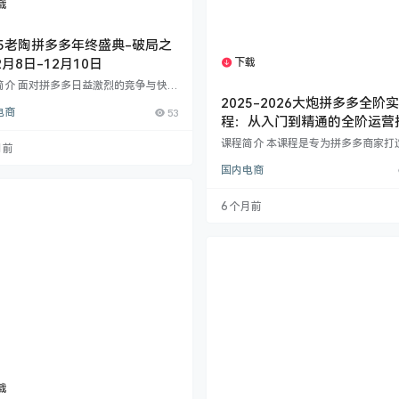
载
1个资源
25老陶拼多多年终盛典-破局之
下载
2月8日-12月10日
1个资源
简介 面对拼多多日益激烈的竞争与快速
的平台规则，你是否遇到流量不稳定、
2025-2026大炮拼多多全阶
电商
53
推广成本高、店铺增长遇瓶颈的难题？
程：从入门到精通的全阶运营
由一线实战讲师老陶主讲的《拼多多经
道》系统课程，从平台流量本质、付费
课程简介 本课程是专为拼多多商家打
月前
逻辑、竞品截流打法、店铺矩阵布局、
025年9月最新实战教程，由资深电商
国内电商
化升级五大维度，为你拆解平台最新运
“大炮”亲授。课程涵盖基础搭建、流
辑，提供可落地的解决方案，助力商家
升、高阶玩法、平台黑科技及超级爆
数据瓶颈，实现可持续增长。 核心模块
五大核心模块，系统讲解拼多多平台
6 个月前
🔸 12月8日｜付费推广与流量突破​ 拆
全链路策略。 ​课程亮点：​​ ​基础必修​
台流…
解析拼多多推流逻辑、爆款定义、SK
建、防比价策略及营销工具应用 ​流量玩
掌握强付费瞬烧技巧、弱付费低成本
自然流引爆与全店动销战术 ​高阶突破
载
1个资源