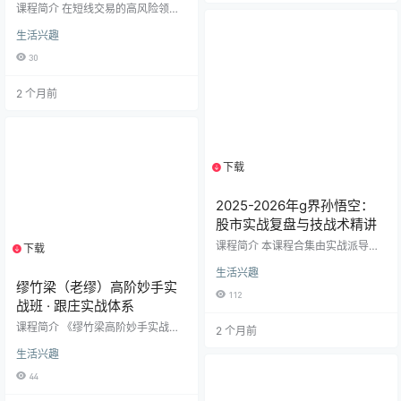
、​“尾盘选股法”​​ 以及 ​​“趋势股策略”​​
系统实战体系
课程简介 在短线交易的高风险领域
等多种实战技巧。同时，课程还包
中，如何精准捕捉连板妖股并规避
含对市场情绪、节奏、节点的深度
生活兴趣
高位诱多陷阱？郑声友老师的《提
剖析，以及盯盘技巧、点火单识别
高连板胜率高阶课》是一套专为进
等核心内容，旨在帮…
30
阶投资者设计的系统实战教程。本
课程摒弃模糊的盘感玄学，通过42
2 个月前
节精讲视频+小班实战复盘，深度拆
解从首板挖掘、二进三定龙头到高
位出货识别的完整闭环，旨在帮助
学员建立标准化的交易体系，实现
从“凭运气炒股”到“靠概率盈利”的跨
越。 课程核心亮点 全链路实战教
下载
1个资源
学：课程覆盖“选、买、持、…
2025-2026年g界孙悟空：
股市实战复盘与技战术精讲
课程简介 本课程合集由实战派导师
下载
1个资源
G界孙悟空精心录制，系统收录了2
生活兴趣
025年9月至10月中旬的系列股市分
缪竹梁（老缪）高阶妙手实
析与教学精华。内容紧密贴合当期
112
市场动态，包含多日深度复盘（如0
战班 · 跟庄实战体系
917、0929、1009等关键节点）以
课程简介 《缪竹梁高阶妙手实战
2 个月前
及“分时图实战运用”、“均线交易系
班》是一套专为有一定基础、渴望
统”上下篇等核心技术专题。 课程从
生活兴趣
突破“瓶颈期”的投资者打造的进阶课
每日盘面解读到核心技术拆解，旨
程。课程以“跟庄”为核心，通过长达
在帮助投资者构建完整的短线交易
44
数月的连续直播实盘教学，拆解主
体系。通过学习，您将掌握如何解
力运作逻辑与实战买卖点。 课程包