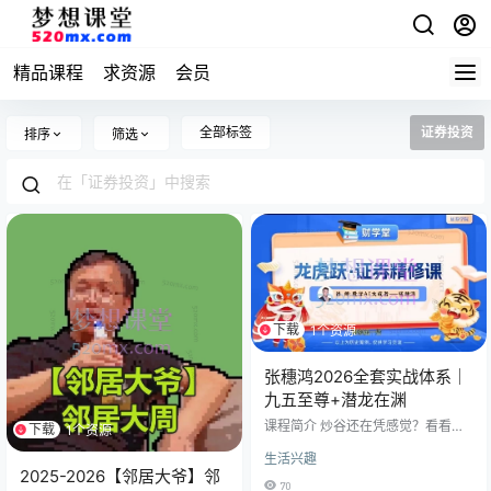
精品课程
求资源
会员
全部标签
证券投资
排序
筛选
下载
1个资源
张穗鸿2026全套实战体系｜
九五至尊+潜龙在渊
课程简介 炒谷还在凭感觉？看看职
下载
1个资源
业选手是怎么复盘的！📊 整理了张
生活兴趣
穗鸿（教皇）2026年最新的全套内
2025-2026【邻居大爷】邻
部教学体系。 从初阶打基础​ ➡️ 进阶
70