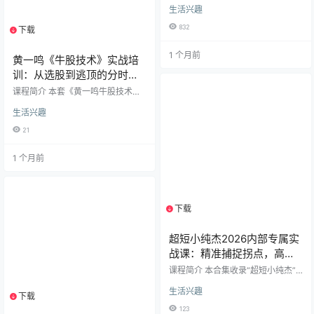
生活兴趣
资与交易实战培训课程，涵盖2022
至2025年持续更新的精华内容。本
832
下载
1个资源
课程由资深金融专家团队打造，专
注于A股、港股、美股市场分析与交
1 个月前
易策略，结合宏观政策解读、行业
黄一鸣《牛股技术》实战培
深度研究和技术分析实战，帮助投
训：从选股到逃顶的分时图
资者构建完善的交易体系。 核心课
与K线战法
程模块 1. 交易系统构建 ​三位一体交
课程简介 本套《黄一鸣牛股技术实
易系统​：融合技术分析、资金管理
操课》共15节，是一套系统化的A股
与交易心理 ​实战技术分析​：包含均
生活兴趣
短线交易与强势股捕捉教程。课程
线系统、…
由浅入深，全面剖析了庄家操盘手
21
法、牛股形态特征及分时图买卖技
巧，旨在帮助投资者建立一套完整
1 个月前
的盈利交易体系。 无论您是初入股
市的新手，还是遇到瓶颈的散户，
通过学习这套课程，将掌握识别龙
头股的核心逻辑，精准把握起涨
点，并利用五大逃顶技术规避高位
下载
1个资源
风险。 🔥 课程亮点： 实战性强：​
拒绝空洞理论，全是可直接落…
超短小纯杰2026内部专属实
战课：精准捕捉拐点，高效
实战进阶
课程简介 本合集收录“超短小纯杰”2
026年度系列内部专属视频，专为追
生活兴趣
求高效实战的交易者打造。课程聚
下载
1个资源
焦A股市场，由实战派导师小纯杰亲
123