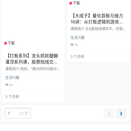
停接力 01.…
下载
1个资源
【大成子】量化首板与接力
16讲：从打板逻辑到游资心
法的全套实战教程
课程简介 在A股短线博弈中，你是否
经常遇到“一买就跌，一卖就飞”的困
生活兴趣
境？如何精准捕捉龙头股的主升
浪，规避退潮期的残酷杀跌？ 《量
下载
1个资源
38
化首板与接力16讲》是一套专为短
线交易者打造的系统化进阶课程。
【打板系列】龙头抓妖醍醐
3 个月前
由资深实战派导师大成子倾囊相
灌顶系列课，股票短线交易
授，课程摒弃空洞理论，直击量化
交易与游资思维的核心痛点。 告别
实战：精准捕捉“启动区”与
课程简介 短线，“做对的时间做对的
情绪化买卖，学习制定每日盘面计
“续强”买点，避开趋势陷阱
票”是盈利的核心。很多朋友亏损的
划，精修看盘策略，掌握分歧转一
生活兴趣
根源在于介入时机不对——要么介
致及套利技巧。最后通过量化选股
入过早倒在黎明前，要么介入过晚
工具与行情软件的实战运用，复盘…
30
沦为高位接盘侠。本课程旨在为大
家建立一套清晰、可执行的“启动区
3 个月前
交易系统”，帮你在爆发起点上车，
在趋势加速前下车。 🗺️ 课程核心模
块 📍 模块一：底层逻辑——强势度
与确定性的平衡 买点定性：我们只
❮
❯
/
12 页
做“启动区附近”的票。没有启动的强
拉是诱多，启动后太远的追高是接
盘。 强势度评…