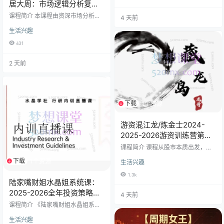
练战法​ ➡️ 高阶控节奏，逻辑非常闭
居大周：市场逻辑分析复盘
环！ 📂 【资源核心清单】 ✅ 独家指
课+主力行为逻辑系统课（直
课程简介 本课程由资深市场分析者
4 天前
标公式 含“九五至尊”、“博弈长阳”、
播＋系统课）
【邻居大周】主讲，是一部系统性
“潜龙在渊”等通达信/同花顺专用指
生活兴趣
的A股投资实战指南。课程紧密围绕 ​​
标（.tn6/.txt）。 ✅ 系统化课程（2
“2025年市场实时逻辑分析”​​ 与 ​​“主
026更新） 涵盖初阶复盘、进阶小
631
力行为深度解密”​​ 两大核心模块，旨
班（2月-4月）、高阶特训（1月-…
在帮助投资者构建从宏观市场研判
2 天前
到微观个股操作的全套交易体系。 ​
课程核心价值：告别盲目跟风，学
会像主力一样思考与交易。​​ ​一、 20
25市场逻辑分析复盘课（实时追
踪，策略前瞻）​​ 本模块如同全年的
下载
1个资源
“投资日记”…
游资混江龙/炼金士2024-
2025-2026游资训练营第六
期
课程简介 课程从股市本质出发，涵
盖题材本质、游资技巧、情绪周
下载
1个资源
生活兴趣
期、选股及交易系统构建等多方
面。既有如 “股市本质：题材即故
1.3k
事” 这类剖析基础的课程，也有实战
陆家嘴财姐水晶姐系统课：
技术课，通过诸多案例讲解题材周
2025-2026全年投资策略与
4 天前
期、弱转强等博弈方法。同时设有
行业实战指南
多轮题材梳理课，对不同阶段热门
课程简介 《陆家嘴财姐水晶姐系统
题材如低空经济、华为等的机会及
课》是一套覆盖2025年至2026年的
走势进行分析。还包括仓控法则、
生活兴趣
完整投资实战课程体系。课程由“财