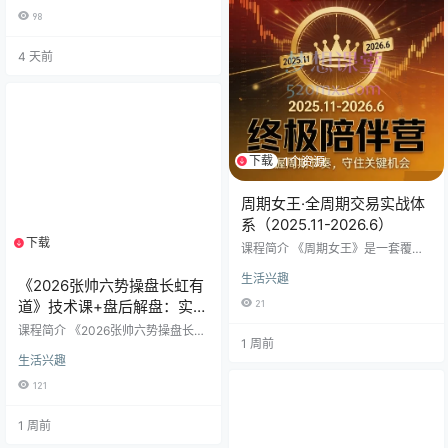
卖点详解等交易要点内容，更有答
姐”与“水晶姐”联合主讲，内容横跨
98
疑环节解答学员疑惑。助力学员全
宏观政策解读、月度及周度策略、
面深入了解股市，掌握从选股到交
十五五规划前瞻、行业深度精讲以
易的实…
4 天前
及技术分析实战。 本套课程最大的
特点是“实时性强”与“体系化”。不同
于碎片化知识，课程按时间轴推
进，包含从2025年8月至2026年5
月的近200节高清视频与配套课件
（PDF），真实还原了在市场关键
节点（…
下载
1个资源
周期女王·全周期交易实战体
系（2025.11-2026.6）
下载
1个资源
课程简介 《周期女王》是一套覆盖8
个月完整交易周期的系统化实战课
生活兴趣
程，从基础规则到高阶策略层层递
《2026张帅六势操盘长虹有
进。课程以“周期”为核心逻辑，结合
道》技术课+盘后解盘：实盘
21
2025年末至2026年中市场动态，拆
实战，洞悉A股先机
解短线交易命门、退潮应对、新周
课程简介 《2026张帅六势操盘长虹
1 周前
期捕捉、多空博弈等关键环节，帮
有道》是一门融合了核心操盘技术
生活兴趣
助交易者建立“识别机会—制定策略
教学与每日实盘解盘复盘的年度实
—执行风控”的完整闭环。 🎯 核心内
战股票投资课程。本课程完整收录
121
容模块 1️⃣ 基础认知篇（2025.11）
了张帅老师在2026年第一季度（1月
短线交易“命门底线”：规避致命风险
至4月）期间的全部直播教学内容，
的核心规则 周期转强信号：…
1 周前
以“六势操盘法”为核心理论框架，结
合每日动态行情，为投资者提供从