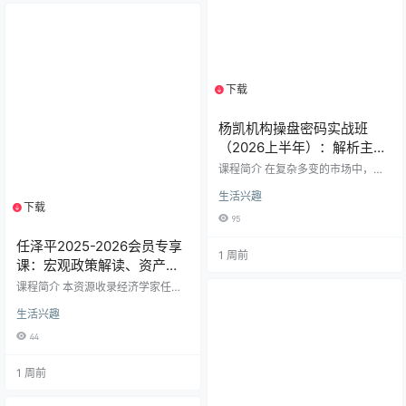
技术原理学习到市场实时应对的全
方位训练。无论您是希望系统学习
一套稳定的交易体系，还是渴望获
得专业、持续的实盘指导，本合集
都能为您提供穿越市场周…
下载
1个资源
杨凯机构操盘密码实战班
（2026上半年）：解析主力
行为，构建专业交易员的操
课程简介 在复杂多变的市场中，个
盘逻辑与策略体系
人投资者如何穿透迷雾，理解并跟
生活兴趣
随“聪明资金”的动向？《杨凯机构操
下载
1个资源
盘密码操盘策略提升班》（2026年1
95
-6月半年班）正是为渴望从散户思
维跃升为专业交易视角的投资者量
任泽平2025-2026会员专享
1 周前
身打造的一套深度实战体系。本课
课：宏观政策解读、资产配
程由资深市场人士杨凯老师主讲，
置与财富跃迁全集（含早餐
不谈论空洞理论，而是专注于解密
课程简介 本资源收录经济学家任泽
机构资金的运作逻辑、操盘手法与
笔记）
平2025年末至2026年中的全系列高
周期节奏，通过为期半年的系统教
生活兴趣
端会员直播课及独家配套资料。课
学与高频实战解析，致力于帮助学
程紧跟时事政策，涵盖宏观经济分
44
员构建可验证、可执行的交易…
析、A股市场研判、房地产投资时
机、全球科技股牛市复盘及AI产业链
1 周前
深度解析等核心内容。 【核心亮
点】 高频追踪：​ 包含2026年1月至
6月连续不断的月度/周度“政策解读