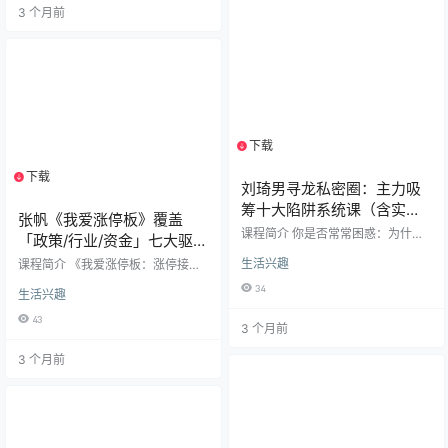
读市场情绪、运用分时技巧捕捉买
3 个月前
含两大核心模块：一是“5天实战教
卖点，以及…
学核心课”，系统梳理选股逻辑与交
易体系；二是“高阶实战直播课”，覆
盖10月至12月共计数十场实时复盘
与答疑，紧贴当下市场行情，拒绝
空洞理论，强调“现学现用”。 核心
亮点： 实战派…
下载
1个资源
下载
1个资源
刘琦男寻龙私密圈：主力吸
筹十大陷阱系统课（含实战
张帆《我爱涨停板》覆盖
指标）
课程简介 你是否常常困惑：为什么
「政策/行业/资金」七大驱动
一买就跌，一卖就涨？是否总是陷
要素、庄家建仓/洗盘/出货全
生活兴趣
课程简介 《我爱涨停板：涨停接
入“追高被套、割肉即涨”的循环？
流程拆解，以及首板、龙回
力》是一套28节系统化的涨停板实
《刘琦男寻龙私密圈：主力吸筹十
34
生活兴趣
战视频课，聚焦A股短线涨停逻辑与
大陷阱系统课》直击散户痛点，系
头、T字板等12种高胜率涨停
接力策略，覆盖「政策/行业/资金」
统性揭露主力资金在吸筹阶段设置
43
形态。
3 个月前
七大驱动要素、庄家建仓/洗盘/出货
的各类心理与技术陷阱。 本课程由
全流程拆解，以及首板、龙回头、T
刘琦男（刘琦老师）亲授，通过10
3 个月前
字板等12种高胜率涨停形态。 课程
节精华视频课，深度复盘“假突破”、
从底层逻辑到实盘技巧，帮短线交
“横盘骗线”、“高位对倒”等经典操盘
易者避开追涨误区，掌握“识庄—辨
手法，帮助投资者建立主力思维，
势—抓板”的完整体系，适合打板爱
从根源上规避风险。此外，课程配
好者、短线交易者快速提升涨停捕
套独家电脑版实战指标工…
捉能力。 课程目录 我爱涨停板-涨