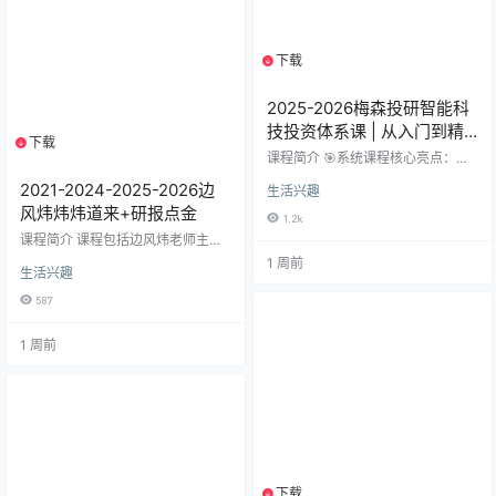
与市场展望”内部直播，助您把握经
济周期脉搏。 专题精讲：​ 独家收录
《股票分析方法》、《何时买房最
下载
1个资源
好》…
2025-2026梅森投研智能科
技投资体系课 | 从入门到精
下载
1个资源
通
课程简介 🎯系统课程核心亮点：📍 ​
前沿科技赛道全覆盖​✅AI算力/CPO
2021-2024-2025-2026边
生活兴趣
光互联/机器人/固态电池✅半导体/存
储/PCB/小金属产业链✅可控核聚变/
风炜炜炜道来+研报点金
1.2k
AI医疗等硬核深度研报 📍 ​实战投资
课程简介 课程包括边风炜老师主讲
体系构建​🔥仓位管理黄金法则｜止
的炜炜道来+研报点金边风炜近30
1 周前
损心法｜做T技巧🔥「撩妹法则」交
生活兴趣
年投资经验，知名券商研究部总
易策略｜预期兑现时点判断🔥行业
监，第一财经、凤凰卫视等知名媒
轮动节奏卡位｜消息面应变方法论
587
体特邀嘉宾，国内价值投资先驱。
📍 ​2025硬核课程表​📅每月持续更新
我们将走进一个个财富故事用双重
热点（1月算力→6月变盘策略）📹
1 周前
视角学习投资大师们的成败之路，
视频+PDF双重…
锤炼的是专业能力，考验的是意志
品质。我们坚持站在行业前沿，对
投资研精致思，一以贯之。投资路
上有我相伴，愿您轻松投资，享受
快乐人生。边老师投资格言个人在
市场中的输赢结果，实际上是市场
对他人性…
下载
1个资源