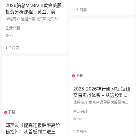
自讲授，内容涵盖趋势拐点捕捉、
2026脑总Mr.Brain黄金美股
短线机会挖掘、资金管理及系统化
1 个月前
交易方法，旨在帮助学员构建清晰
投资分析课程：黄金、美
的短线交易体系，提升实战应变能
股、A股、港股与商业模式全
课程简介 这是一套由资深投资人“脑
力。 你将获得： 精准把握市场节
解析
总”打造的2026年最新投资体系课。
奏：学会在节前、会后等关键时间
生活兴趣
课程摒弃空洞理论，专注于当下（2
窗口，预判并布局潜在主线机会。
026年）全球资本市场的实战机会。
掌握核心买卖技巧：从“趋势票买点
47
内容横跨黄金、美股科技巨头、A股
寻找”到“小资金快速做…
核心资产、港股创新药以及实体商
1 个月前
业连锁模式，旨在帮助投资者建立
穿越周期的投资系统，同时为企业
主提供商业模式的底层逻辑。 课程
大纲（2026年2月-5月更新） 本套
课程按时间线持续更新，紧跟市场
脉搏，涵盖宏观经济、行业赛道、
下载
1个资源
个股拆解及技…
2025-2026神行研习社·短线
交易实战体系 – 从选股到盯
盘的全攻略
课程简介 本系列课程是为股票短线
交易者量身打造的实战精华合集，
生活兴趣
系统性地讲解了从选股、择时到风
下载
1个资源
险控制的全套短线交易策略。 课程
382
核心围绕高效捕捉市场机会，重点
郑声友《提高连板胜率高阶
传授经过市场验证的 ​​“首板不破”​​ 选
秘招》：从首板到二进三的
1 个月前
股战法，并深入讲解 ​​“竞价选股法”​