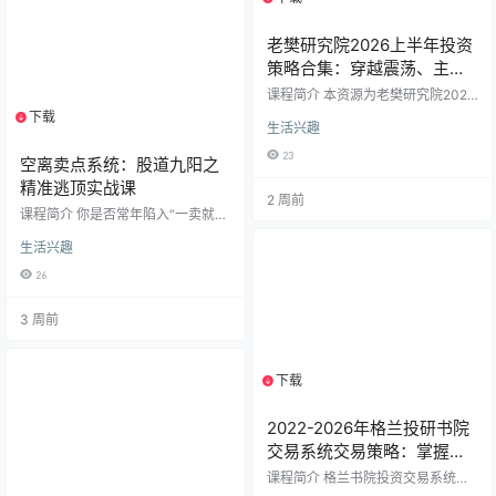
老樊研究院2026上半年投资
策略合集：穿越震荡、主线
挖掘与交易体系实战
课程简介 本资源为老樊研究院2026
年1–6月完整投研资料包，覆盖全年
下载
1个资源
生活兴趣
最核心的春季躁动、中报行情、科
技主线与大宗商品周期研判。课程
23
空离卖点系统：股道九阳之
由知名财经博主老樊主讲，联合复
胜资产、广发证券、招商证券等机
精准逃顶实战课
2 周前
构视角，系统拆解2026年A股市场
课程简介 你是否常年陷入“一卖就
的行情节奏、行业配置与交易心
涨、一拿就跌”的魔咒？是否总是在
法。 核心内容亮点 📈 2026年行情
生活兴趣
高位贪婪犹豫，最终利润回吐甚至
节奏与交易策略 春季躁动（春躁行
深套？《空离卖点系统》由“股道九
情）：深度解析1–2月“国产替代链”
26
阳”体系重磅打造，直击散户交易中
交易逻辑与震荡期应对策略（2026
最薄弱的环节——卖出。 本课程摒
0111…
3 周前
弃模棱两可的技术指标，从主力出
货的底层逻辑出发，系统性地拆解
了从“识别波段顶部”到“阴线出逃”的
完整闭环。课程包含21节精讲视
下载
1个资源
频，带你透视主力出货的5大顺序与
手法，通过“波段质量”判断主升浪成
2022-2026年格兰投研书院
色，并掌握“九阴出…
交易系统交易策略：掌握交
易系统与周策略实战
课程简介 格兰书院投资交易系统课
程是一套体系化、专业化的金融投