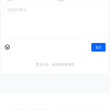
周期女王·全周期交易实战体系
游资混江龙/炼金士2024-
（2025.11-2026.6）
2025-2026游资训练营第六期
2026-8-1 22:11:34
2026-8-5 14:30:05
0 条回复
文章作者
管理员
A
M
欢迎您，新朋友，感谢参与互动！
确认修改
提交