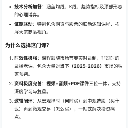
技术分析加餐
：涵盖均线、K线、趋势指标及顶部形态
的心理博弈。
证期联动
：特别包含期货与股票的联动逻辑课程，拓
展大宗商品视角。
为什么选择这门课？
时效性极强
：课程跟随市场节奏实时录制，非过时的
录播老课，包含大量对
当下（2025-2026）
市场的独
家预判。
资料极度完善
：
视频+音频+PDF课件
三位一体，支持
深度学习与复盘。
逻辑闭环
：从宏观择时（何时买）到中观选股（买什
么）再到微观交易（怎么买），一站式解决投资痛
点。