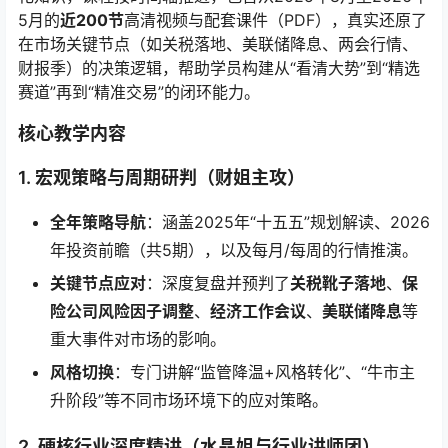
5月的
近200节
高清视频与配套课件（PDF），真实还原了
在市场关键节点（如关税落地、美联储降息、两会行情、
财报季）的决策逻辑，帮助学员构建从“看清大势”到“精选
赛道”再到“精准交易”的闭环能力。
核心教学内容
1. 宏观策略与周期研判（财姐主攻）
全年策略导航
：涵盖2025年“十五五”规划解读、2026
年投资前瞻（共5期），以及每月/每周的行情推演。
关键节点应对
：深度复盘并预判了
关税靴子落地
、
保
险公司风险因子调整
、
经济工作会议
、
美联储降息
等
重大事件对市场的影响。
风格切换
：专门讲解“监管降温+风格转化”、“牛市主
升阶段”等不同市场环境下的应对策略。
2. 硬核行业深度精讲（水晶姐与行业讲师团）