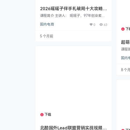
2026瑶瑶子伴手礼破局十大攻略：
高盈利伴手礼店创业定位与创新变
课程简介 主讲人：​ 瑶瑶子，97年创业者，
现攻略
从美术教培行业成功转型，用3年时间将伴
国内电商
0
63
手礼品牌打造为京津冀地区头部品牌，年营
下
业额达400万。已赋能全国超200家伴手礼
同行。 核心主题：​ 《伴手礼高盈利变现十
5 个月前
大攻略》——如何开一家能长久赚钱的伴手
超萌
礼店。 课程亮点与干货： 精准定位：​ 详细
始做
解析伴手礼创业的三大投资模式（0-1万副
课程
业代理、3-6万工作室、10-20万+实体门
攻略
专为
店），帮你根据自身资金、资源和…
国内
课程
选题
过实
8 个
分享
到商
剧/
手达
基础
下载
1个资源
北酷国外Lead联盟营销实战视频教