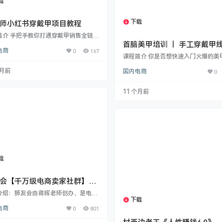
载
1个资源
下载
师小红书穿戴甲项目教程
1个资源
简介 手把手教你打通穿戴甲销售全链
本教程从0到1教你小红书精准引流​：包
首脑美甲培训 ｜ 手工穿戴甲
电商
0
167
号准备（资料填写、养号秘诀）、爆款
课程，入门到精通 ，从理论到
课程简介 你是否想快速入门火爆的美
制作（话题挖掘、图文攻略、钩子设
践，带你轻松拿捏穿戴甲!
道？​首脑美甲培训隆重推出【专业手
与高效私域转化技巧（朋友圈打造、私
个月前
国内电商
0
甲线上大师班】​​！本课程专为美甲从
流方式、微信运营要点）。专为穿戴甲
创业者及爱好者设计，提供一站式、
者设计，系统化解决“引流难、转化低”
的穿戴甲技术培训，助你轻松抓住市
心痛点，快速提升客源与销量。助力你
11 个月前
利，实现技能变现或创业增收。 ​课程
甲事业在小红书和微信端双增长！快来
点：​​ ​基础理论夯实：​​ 从穿戴甲的定
精准获客与轻松变现的秘诀！ 美甲相关
大市场趋势与核心商机剖析开始，深
 课程目录…
必备材料特性、精准远程/到店客户尺
量法、安全专业/自助佩戴与卸除技巧
载
1个资源
会【千万级电商卖家社群】从
级大佬经验到各平台最新玩法
介绍：狮友会由蒋晖老师创办，是电商
下载
1个资源
析，2021-2024-2025年价值
品牌<猫课>旗下的高端社群，这里有
电商
0
801
全国各地300多位亿级卖家，2000多位
0元
级电商卖家。本课程其实很简单，狮友