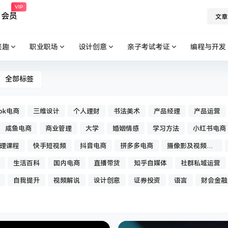
VIP
会员
文章
兴趣
职业职场
设计创意
亲子考试考证
编程与开发
全部标签
tok电商
三维设计
个人理财
书法美术
产品经理
产品运营
咸鱼电商
商业管理
大学
婚姻情感
学习方法
小红书电商
理课程
快手短视频
抖音电商
拼多多电商
摄像影及视频后
期
生活百科
国内电商
直播带货
知乎自媒体
社群私域运营
自我提升
视频解说
设计创意
证券投资
语言
财会金融