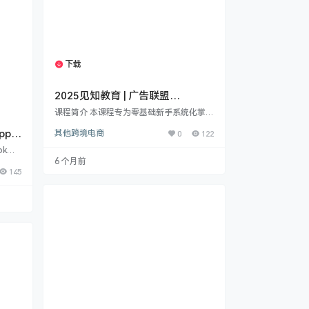
下载
1个资源
2025见知教育 | 广告联盟
（Affiliate Marketing）跨境出海
课程简介 本课程专为零基础新手系统化掌握
初级实战课程
海外广告联盟（Affiliate Marketing）跨境
pp拉
其他跨境电商
0
122
盈利而设计。内容涵盖从入门到实战的全链
路核心技能，手把手教你安全合规地开启广
ok海
告联盟创收之旅。 课程核心模块： 基础准
6 个月前
站式指
备与合规入门：​ 学习合法访问海外平台、跨
145
或副业
境收款工具（如Wise）、美国/英国公司注
号准
册、税务表单（W8/W9）填写等必备基
决方
建。 广告联盟核心认知：​ 深入理解广告联
kTo
盟的赚钱逻辑、项目生命…
然
差异等
统性地
何安