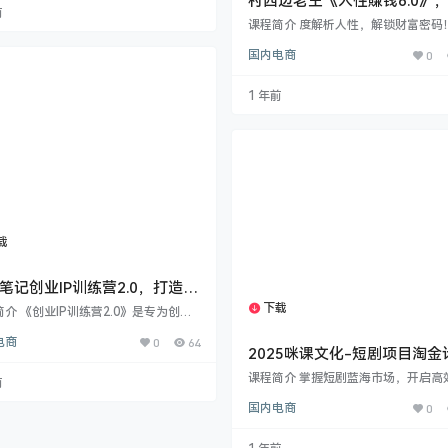
村西边老王《人性賺钱6.0》
服务分为线上和线下两大块，线上有7
前
性賺钱就会很轻松【音频课】
过300人的大群，聊干货，创业故事，
课程简介 度解析人性，解锁财富密码
分享，每日资讯……线下各种形式的圈
西边老王 - 人性赚钱 6.0》是一门颠
流，地域群、参访会、游学会、主题研
国内电商
0
知、直击本质的实战课程。本课程核
，还有官方组织的大会，非常精彩。
“人性弱点”与“赚钱逻辑”的深刻关联
友会” 系列课程涵盖电商各领域，包括…
课程将带您： ​洞悉人性本质：​​ 剖析
1 年前
性致命弱点（贪婪、虚荣、懒惰、善
弱等），揭示其如何深刻影响财富积
失（如破财、克夫现象）。 ​掌握赚钱心
学习如何精准识别并“利用”人性弱点
自由、平等、批评、他人之…
载
1个资源
笔记创业IP训练营2.0，打造年
0万+的创业个人品牌变现体系
下载
1个资源
介 《创业IP训练营2.0》是专为创业
知识博主及个体创业者设计的系统性实
电商
0
64
程，致力于解决创业IP从流量获取到高
2025咪课文化-短剧项目淘金
现的核心难题。课程深度拆解年入50万
第四期
利路径，覆盖三大核心板块： ​1. 精准
课程简介 掌握短剧蓝海市场，开启高
前
实战​分层教学引流技术：► 基础版：日
新路径！​​ “咪课文化-短剧项目淘金计
国内电商
0
-30精准创业粉（B站资料引流/小红书
期” 是专为短视频创作者、自媒体创
矩阵/闲鱼网课裂变）► 中阶版：稳定
影视爱好者打造的高价值实战课程。
50+（录课分发/知乎干货/众筹互推）
深度解析2025年短剧市场前景与核心