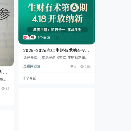
道关键…
下载
1个资源
2025-2026亦仁生财有术第6-9
期，高质量的、稀缺的、差异化的
课程介绍： 本课程是《亦仁·生财有术第》
与赚钱相关的生财干货文章
生财有术的内容是生财有术最有价值的部
互联网运营
0
2.5k
分，这里面有挺多高质量的、稀缺的、差异
化的与赚钱相关的干货文章，作为一个星
内容
主，经常沉迷于阅读精华而不能自拔，耽误
量实
3 个月前
子书？
了不少事，要好好反省。 4大核心内容赋能
”已
复制高手的赚钱认知： 精华帖、项目库、知
62
不讲空
识库、实战包：一部超过 1亿3 千万字的货
一线商
搜索引擎和赚钱字典，普通人赚钱路上遇到
锁到财
过的问题，高手们都遇到过，并分享在这.3
电商、
0+ 场航海…
业侦探
形冠军
矩阵
千万乃