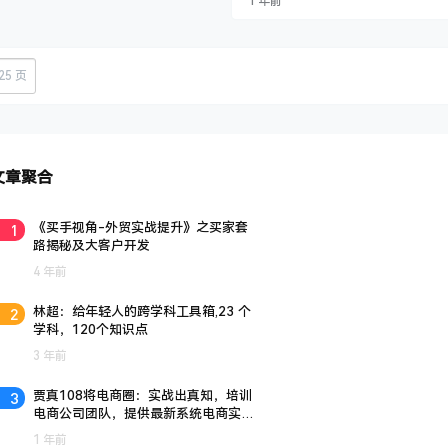
1 年前
高阶版：破圈日引10…
秘诀，助您精准把握风口红利。 课程
9节精华内容，系统教授： ​内容创作：​
平台短剧优质内容创作心法、三大主
内容形式解析、爆款短剧解说制作全流
（包括实操技巧）。 ​核心技能：…
25 页
文章聚合
1
《买手视角-外贸实战提升》之买家套
路揭秘及大客户开发
4 年前
2
林超：给年轻人的跨学科工具箱,23 个
学科，120个知识点
3 年前
3
贾真108将电商圈：实战出真知，培训
电商公司团队，提供最新系统电商实战
玩法。
1 年前