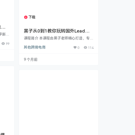
下载
1个资源
线上
黑子从0到1教你玩转国外Lead教
实
甲新赛
程：从0到1新手入门实战手教你搭
课程简介 本课程由黑子老师精心打造，专为
工穿戴
建盈利网站，搞定联盟收款！
想要入门国外Lead的新手设计。课程从最
99
业者、
其他跨境电商
0
114
基础的域名购买开始，逐步深入到网站搭
体系化
建、流量获取、联盟申请等关键环节，手把
场红
手教你掌握国外Lead实操全流程。无论你
核心亮
9 个月前
是完全零基础的小白，还是有一定经验的从
义、巨
业者，都能通过本系统化教程快速掌握实战
入讲解
技能。 课程亮点 ​真正从零开始​：从域名购
寸测
买、空间选择到网站搭建，每一步都有详细
及…
演示 ​注重实战应用​：包含IMobitrax安…