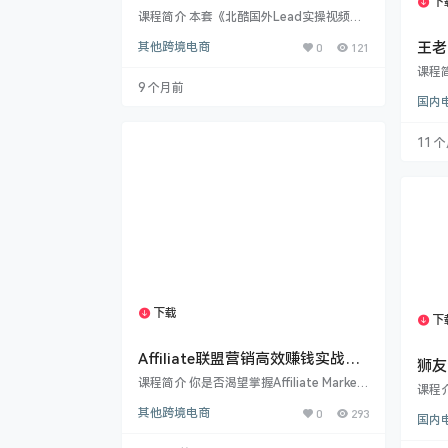
下
程 – 从入门到精通
课程简介 本套《北酷国外Lead实操视频教
程》专为希望系统学习国外联盟营销（Affili
王老
其他跨境电商
0
121
ate Marketing）的新手和从业者打造。课
程内容精炼实用，涵盖从入门准备到实战操
课程
作的全流程。 你将学习到：如何高效进行任
9 个月前
路！
务前的各项准备；掌握国外联盟平台申请的
国内
含账
核心技巧与避坑指南​（包含详细讲解、常见
内容
问答及注意事项）；深入解析高转化率Dati
计）
11 
ng（约会）类任务的操作方法与策略；掌握
域引
抽奖类任务的实操步骤与提…
创业
的核
的美
解锁
课程
下载
1个资源
下
Affiliate联盟营销高效赚钱实战：
狮友
MediaBuy + 移动流量赚钱秘
课程简介 你是否渴望掌握Affiliate Marketi
千万
课程
ng（联盟营销）​的核心技能，在家也能开拓
全解
培训
其他跨境电商
0
293
稳定海外收入​？这门专为新手和经验者设计
国内
来自
480
的实战型联盟营销教程，将为你揭晓其完整
千万
盈利逻辑与操作秘诀。 课程深度剖析 ​Affilia