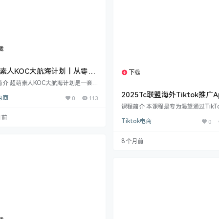
载
1个资源
素人KOC大航海计划｜从零开
下载
1个资源
KOC，短剧小说推广+变现全
简介 超萌素人KOC大航海计划是一套
超萌素人KOC大航海计划
零基础素人KOC量身定制的全方位培训
2025Tc联盟海外Tiktok推广A
电商
0
113
，系统覆盖账号搭建、内容创作、爆款
新：从0到1成为变现专家
、视频剪辑、变现策略等核心板块。通
课程简介 本课程是专为渴望通过TikT
战案例教学+高转化文案库+收入实录
外市场实现流量变现的学员设计的一
月前
Tiktok电商
0
，帮助学员快速入门，实现从内容创作
南。如果您对跨境电商、自媒体营销
业变现的全流程掌握。适合希望成为短
增收感兴趣，本课程将为您提供从账
小说领域KOC的创作者、自媒体人及新
备、内容创作到高效引流的全流程解
8 个月前
人。 课程亮点：✅ 22节实战课程，从
案。 在当前AI应用爆发的时代，海外Ti
到进阶逐步深入✅ 手机+…
k为App推广提供了巨大的流量红利。
而，由于环境设置、内容审核及文化
问题，许多新手举步维艰。本课程系
解决了这些核心痛点，手把手教您如
全、高效地开…