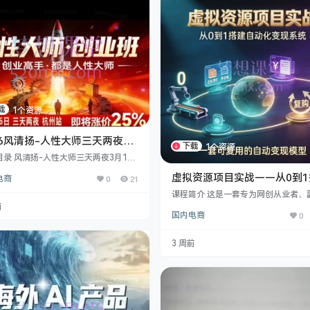
载
1个资源
26风清扬-人性大师三天两夜3
下载
1个资源
4-16线下课
目录 风清扬-人性大师三天两夜3月14-
下课2026年 ├2026年03月14日 09点
虚拟资源项目实战——从0到1
电商
0
21
.m4a ├2026年03月14日 14点19分.m
自动化变现系统
├2026年03月14日 19点45分.m4a ├2
课程简介 这是一套专为网创从业者、
年03月15日 09点02分.m4a ├2026年0
需族及知识付费博主打造的虚拟资源
前
5日 14点06分.m4a ├2026年03月15
国内电商
0
链路实操课程。课程摒弃空泛理论，
0点13分.m4a ├2026年03月16日 09点
焦“项目合规化+流量矩阵搭建+私域高
.m4a…
三大核心板块，旨在帮助学员在规避
3 周前
险的前提下，通过SEO搜索流量与社
广，搭建一套可持续盈利的虚拟资源
交系统。 无论你是想解决“做什么项目
茫，还是困惑于“没流量、不成交”的
本套课程将为你提供从选品到变现的
案。 课…