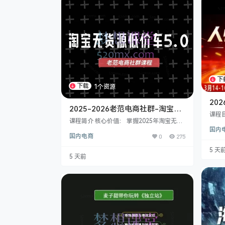
下
下载
1个资源
20
2025-2026老范电商社群-淘宝无
月1
课程
货源低价车5.0VIP课程，零库存、
课程简介 核心价值：​​ 掌握2025年淘宝无货
16线
高利润蓝海选品起店(价值1980元)
源店群的 ​核心玩法与落地技术，助你 ​零库
国内
00分
国内电商
0
275
存、轻资产​ 入局电商，快速找到 ​蓝海商
4a 
机，实现低成本高效起店与盈利。 ​课程亮
026
5 天
点：​​ ​2025年最前沿实战体系：​​ 基于最新平
3月1
5 天前
台规则和市场趋势，内容持续更新至2025
日 2
年6月，包含 ​最新起店流程、成本控制策
07分
略、选品方向洞察及潜力款放大技术。 ​超系
统全面教学：​​ ​零基础入门：​​ 开店、防骗、
…