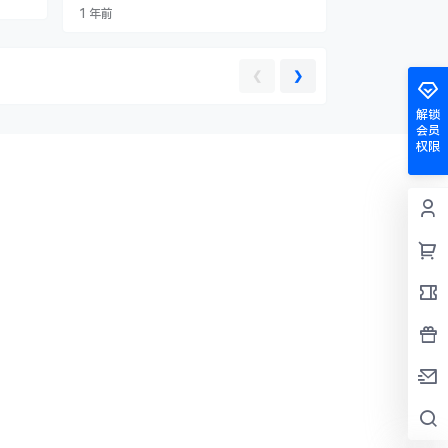
频+图文超级变现Ai双系统玩法 1中视频月
涵盖1
1 年前
入500+超级变现玩儿（上）.mp4 2中视频
​ 抖音
月入500+超级变现玩儿（下）～1.mp4 3中
流爆款
视频图文AI双系统玩法.mp4 4爆款内容创作
程​
全流程实操教学.mp4 52024年日入500+超
❮
❯
级中…
解锁
会员
权限