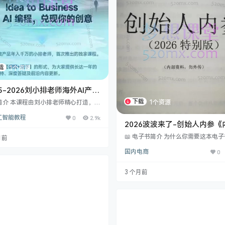
载
1个资源
25-2026刘小排老师海外AI产品
eatobusiness》+刘小排深海
下载
1个资源
简介 本课程由刘小排老师精心打造，专
i编程第三期，用AI编程，兑现
望掌握AI应用开发与变现实战技能的学
人工智能教程
0
2.9k
设计。通过系统化的教学体系，从基础
创意
2026波波来了-创始人内参《
配置到高级开发技巧，带领学员快速掌
为王：23个行业私域与矩阵爆
Cursor、Next.js、GitHub等工具开
📖 电子书简介 为什么你需要这本电
月前
I产品的全流程。课程涵盖产品设计、用
战方法论》
当流量红利消失，“公域抢客+私域掘金
验优化、用户行为分析、Stripe支付集
国内电商
0
成为所有行业的生存底线。但这本书
关键环节，帮助学员在短时间内将创意
洞的理论，而是为你呈现23个真实的
为可盈利的海外软件产品。 ​课程亮点​：
业样本——从二手奢侈品、瑜伽云连
3 个月前
础友好​：从环…
税、奶粉、辟谷，覆盖实体店、直播
高客单服务三大赛道。 这是一本“商
笔记”，作者茂隆深入拆解了23位隐
的赚钱逻辑，告诉你他们是如何通过
号、直播引流、私域分层做到年入几
至数亿的。…