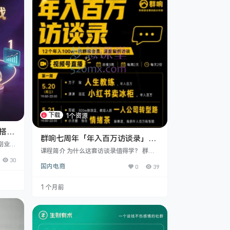
下载
1个资源
搭建
群响七周年「年入百万访谈录」：
副业刚
13位实战派揭秘普通人从0到100
课程简介 为什么这套访谈录值得学？ 群响
项目全
万的搞钱路径
七周年重磅推出的年入百万实战访谈合集，
30
深度聚
国内电商
0
39
拒绝空泛理论，全部来自13位真实受访者的
转化”
「可复制赚钱逻辑」。他们中有人靠300万
版权风
粉教培IP转型一人公司，有人在小红书卖冰
媒推
1 个月前
柜做到年销百万，也有00后凭英语演讲实现
自动成
单人百万营收——覆盖自媒体、实体、电
”的迷
商、服务、新消费五大赛道，帮你避开“假
痛点，
大空”陷阱，直接抄作业。 13位受访者真实
标准答
案例拆解（附核心亮点） 序号受访者核心赛