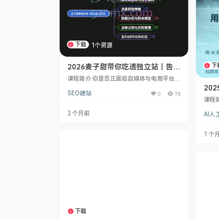
下载
1个资源
下
2026麦子甜带你吃透独立站｜告别
平台内卷，独立站虚拟产品变现与
课程简介 你是否正面临自媒体与电商平台
复利增长实战
“规则多变、提现困难、账号归零”的困境？
20
SEO建站
0
78
是否厌倦了在公域流量中为平台打工，却无
《id
课程
法沉淀自己的资产？ 本课程《麦子钱带你玩
圈a
为希
转独立站》将为你提供一套完整的去中心化
2 个月前
AI
习者
商业解决方案。课程摒弃传统的重资产模
你的
工具
式，聚焦于“虚拟产品（卖空气）”与“零边际
握使用
成本”的高利润玩法，涵盖从市场洞察、技
1 个
发A
术搭建、流量获取到合规风控的全链路闭
户体
环。 我们将通过单站精品化与站群矩阵化两
成等
种实操路径，教…
转化
​零基
下载
1个资源