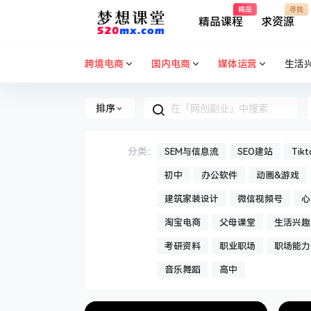
精品
寻找
精品课程
求资源
跨境电商
国内电商
媒体运营
生活
排序
分类：
SEM与信息流
SEO建站
Tik
初中
办公软件
动画&游戏
建筑家装设计
微信视频号
心
淘宝电商
父母课堂
生活兴趣
考研资料
职业职场
职场能力
音乐舞蹈
高中