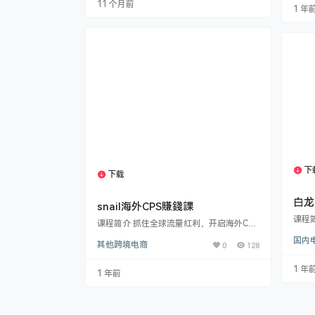
11 个月前
会的
1 年
te Marketing 是什么、运作机制​ 以及 ​如何
个超
获得报酬，清晰指引什么样的人适合进入这
周三
一领域及所需预算。核心部分聚焦Media B
子交
uy（媒体购买）​的精髓——从…
讨会
“狮
下
下载
1个资源
白龙
snail海外CPS賺錢課
入5
课程简
课程简介 抓住全球流量红利，开启海外CPS
者、
财富之路！​​ 本课程专为想要通过互联网副业
国内
战课
其他跨境电商
0
128
创收的学员设计。深度解析高转化率的 ​​“十
效变
方CPS项目”核心优势及实战操作。手把手
+的盈
教会你在 ​Facebook、TikTok、YouTube
1 年
1 年前
引流
三大平台高效创建账号、引流获客。更提供 ​
引10
爆款脚本收集与改编技巧，助你制作吸引眼
图文
球的内容快速起量。从项目了解到爆单策
日引
略，一站式掌握海外CPS赚钱秘诀！ ​核心点