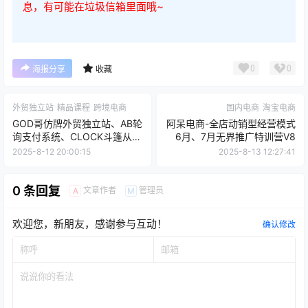
0
0
海报分享
收藏
外贸独立站
精品课程
跨境电商
国内电商
淘宝电商
GOD哥仿牌外贸独立站、AB轮
阿呆电商-全店动销型经营模式
询支付系统、CLOCK斗篷从入
6月、7月无界推广特训营V8
门到高阶
2025-8-12 20:00:15
2025-8-13 12:27:41
0 条回复
文章作者
管理员
A
M
欢迎您，新朋友，感谢参与互动！
确认修改