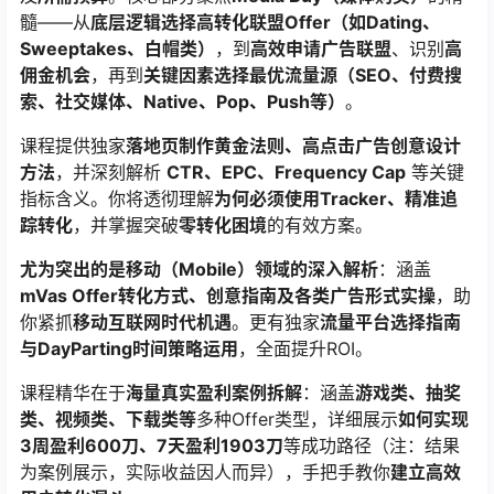
髓——从
底层逻辑选择高转化联盟Offer（如Dating、
Sweeptakes、白帽类）​
，到
高效申请广告联盟
、识别
高
佣金机会
，再到
关键因素选择最优流量源（SEO、付费搜
索、社交媒体、Native、Pop、Push等）​
。
课程提供独家
落地页制作黄金法则、高点击广告创意设计
方法
，并深刻解析 ​
CTR、EPC、Frequency Cap
​ 等关键
指标含义。你将透彻理解
为何必须使用Tracker、精准追
踪转化
，并掌握突破
零转化困境
的有效方案。
尤为突出的是移动（Mobile）领域的深入解析
​：涵盖 ​
mVas Offer转化方式、创意指南及各类广告形式实操
，助
你紧抓
移动互联网时代机遇
。更有独家
流量平台选择指南
与DayParting时间策略运用
，全面提升ROI。
课程精华在于
海量真实盈利案例拆解
​：涵盖
游戏类、抽奖
类、视频类、下载类等
多种Offer类型，详细展示
如何实现
3周盈利600刀、7天盈利1903刀
等成功路径（注：结果
为案例展示，实际收益因人而异），手把手教你
建立高效