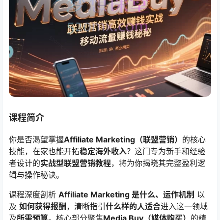
课程简介
你是否渴望掌握
Affiliate Marketing（联盟营销）​
的核心
技能，在家也能开拓
稳定海外收入
​？这门专为新手和经验
者设计的
实战型联盟营销教程
，将为你揭晓其完整盈利逻
辑与操作秘诀。
课程深度剖析 ​
Affiliate Marketing 是什么、运作机制
​ 以
及 ​
如何获得报酬
，清晰指引
什么样的人适合
进入这一领域
及
所需预算
。核心部分聚焦
Media Buy（媒体购买）​
的精