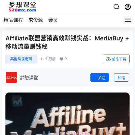
精品课程
求资源
会员
Affiliate联盟营销高效赚钱实战：MediaBuy +
移动流量赚钱秘
0
其他跨境电商
11 个月前
前往下载
梦想课堂
关注
私信