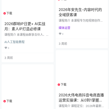
2026年安先生-内容时代的
下载
1个资源
全域获客课
课程简介 本课程专为短视频创作
2026群响IP日更+ AI实战
者、自媒体运营者及内容营销人员
媒体运营
月：素人IP打造必修课
设计，聚焦移动互联网时代的文案
语言核心能力。不同于传统写作
0
课程简介 本课程由群享合伙人、超
课，我们摒弃“好词好句”的文科思
级个体实战专家Toby主讲，专为渴
维，从电影叙事、用户心理与传播
AI人工智能教程
望突破流量瓶颈的素人IP、实体老板
3 周前
场景出发，系统讲解适用于抖音、
及内容创作者设计。课程深度解析
视频号、B站、小红书等平台的文案
0
了“来时路”（十年体）短视频的创作
方法论。 课程核心价值 解决问题：
逻辑与实操方法，旨在帮助学员通
针对“文案不知如何下笔”“语言抽象
3 周前
过讲述个人真实经历，快速建立用
无力”“内容缺乏感染力”等真实痛点
户信任，降低变现门槛。 你将获得
适用场景：口播文案、短视频脚
核心心法：理解为何“素人IP第一步
本、直播话术、产品推广、个…
不是讲干货，而是回答‘我是谁’”，掌
握用故事构建差异化竞争力的秘
诀。 极简模板：获取经过验证的12
句万能文案…
下载
1个资源
2026大伟电商抖音电商直播
运营实操课：从0到1掌握全
下载
1个资源
域流量变现全链路
课程简介 课程定位：2026年最新抖