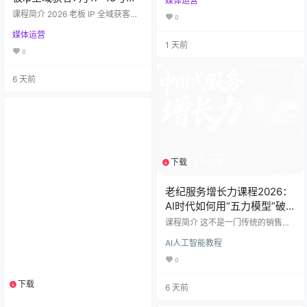
媒体运营
精讲），原价4980元，限时分享！
下课
本课程深度聚焦当下抖店运营核
课程简介 2026 老板 IP 全域获客实
0
心，提供 ​保姆级实操指南，助你抢
战营是一门专注于老板个人 IP 打造
占抖音电商流量红利。 ​流量获取核
媒体运营
与全域流量获客的实操培训课程，
1 天前
心：​​ 详解 ​商品卡免费流量获取技
采用3 天 2 晚小班闭门、全程实操
0
巧，学习判断商品入池、优化主
训练的教学模式，面向企业经营
图、一拖多及阶梯券动销技术，引
者、内容从业者开设，核心目标是
爆 ​猜你喜欢​ 流量，实现低成本裂变
6 天前
帮助学员建立系统化的 IP 操盘逻
增长。 ​达人引爆销量：​​ 系统教学 ​达
辑，完成从普通执行人员到老板 IP
人邀约全流程​（身份铺垫…
操盘型人才的能力升级。 课程立足
短视频时代的企业竞争格局，以 “未
来企业的竞争，本质上是老板影响
力的竞争” 为核心出发点，针对企…
下载
1个资源
老纪服务增长力课程2026：
AI时代如何用“五力模型”破解
8大死局，靠服务实现高客单
课程简介 这不是一门传统的销售话
变现
术课，而是老纪2026年全新推出的
AI人工智能教程
“服务增长力”实战体系。在AI加速替
代人工的时代，唯有“深度服务”是无
0
法被复制的核心资产。本课程专为
渴望通过“利他思维”实现财富跃迁、
下载
1个资源
6 天前
建立终身客户信任的创业者、销售
及服务从业者打造。 【2026年核心