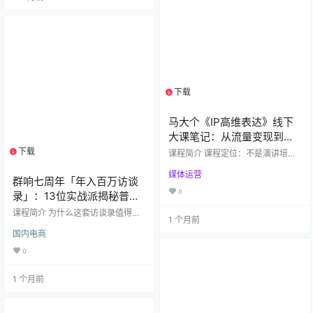
落地路径。 🔍 为什么这套课程值得
同、素材优化到数据驱动的全链路
学习？ 实战派阵容：讲…
实战方法。 课程核心价值​ 全域策略
闭环：从行业洞察、竞品拆解，到
经营策略制定与ROI提升，帮助商家
构建可持续增长的全域经营体系。
算法与流量…
下载
1个资源
马大个《IP高维表达》线下
大课笔记：从流量变现到人
心经济的思想突围
下载
1个资源
课程简介 课程定位：不是演讲培
训，是人心经济时代的「大脑算力
媒体运营
升级课」——帮你从惯性表达进化
群响七周年「年入百万访谈
为神性生成，掌握超级命中的底层
0
录」：13位实战派揭秘普通
能力。 核心价值：解决3大痛点​ 流
量焦虑：200万粉丝难变现？因为你
人从0到100万的搞钱路径
课程简介 为什么这套访谈录值得
1 个月前
还在做「流量搬运工」，没触达人
学？ 群响七周年重磅推出的年入百
心； 表达低效：出口成章却无穿透
国内电商
万实战访谈合集，拒绝空泛理论，
力？因为你只会「调取硬盘」，不
全部来自13位真实受访者的「可复
0
会「实时生成」新思想； 思想匮
制赚钱逻辑」。他们中有人靠300
乏：做IP只能抄热点？因为你没建立
万粉教培IP转型一人公司，有人在小
自己的思想体系，留不下独特印
1 个月前
红书卖冰柜做到年销百万，也有00
记。 课程亮点：硬核逻辑+…
后凭英语演讲实现单人百万营收
——覆盖自媒体、实体、电商、服