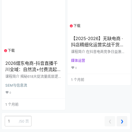
务、新消费五大赛道，帮你避开“假
大空”陷阱，直接抄作业。 13位受访
者真实案例拆解（附核心亮点） 序
号受访者核心赛道关键…
下载
1个资源
【2025-2026】无缺电商 ·
抖店精细化运营实战干货指
南：从0到1系统打造高盈利
下载
1个资源
课程简介 在抖音电商竞争日益激烈
店铺
的环境下，粗放式运营已难以获得
媒体运营
持续增长。2025年新版《无缺电商-
2026熠东电商-抖音直播千
抖音店铺精细化运营干货指南》应
0
川全域：自然流+付费流起号
运而生，致力于帮助商家系统掌握
与ROI优化指南
抖店运营的每一个细节，从基础搭
课程简介 揭秘618大促流量底层逻
1 个月前
建到流量突破，从商品优化到达人
辑，拆解全域流量（自然+付费）协
带货，实现店铺的稳步增长与利润
SEM与信息流
同玩法，从0到1讲透账号起号、层
提升。 本课程共包含20节高清实战
级突破、ROI动态调控全流程，附真
0
视频，内容全面覆盖抖店运营六大
实类目操盘案例（电风扇/黄芪/珠宝
核心模块： ✅ 一、基础搭建与店铺
等）。 核心内容： 流量认知重构：
规划 店铺类目定位与产品货源策略
1 个月前
打破“开全域=纯付费”误区，解析自
店铺体验分管理与动销…
然流量2小时生命周期法则——前2
小时内容权重占80%（停留/互
动），后2小时电商权重占70%（G
❮
❯
/
50 页
MV/成交密度），教你通过GMV冲
刺锁定类目头部流量。 起号实战策