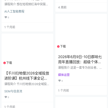
位到DOU+投放全流程
喜你刷到这份《云顶联盟-半无人直
课程简介 想在短视频红海中突围，
4 周前
播实战体系》课程简介！这不是空
实现低成本精准获客？《宝儿姐·AI
AI人工智能教程
洞理论，而是一个价值2980元、被
短视频精准获客实操营》是一门专
数千学员验证的、能直接上手的“财
为创业者、实体商家及企业营销负
0
富操作手册”。 🎯 这门课解决你的核
责人打造的实战型训练课程。本课
心痛点： ✅ 如何安全稳定？​ 独家防
程摒弃空洞理论，由资深短视频操
非实时、防录播违规技术持…
1 个月前
盘手宝儿姐亲授，通过连续5天的线
下高强度实操，系统化拆解从账号
搭建、内容生产到流量变现的全链
路方法论。 课程涵盖商业定位、情
绪化表达、知识类IP打造、过程晒单
下载
变现、观点型内容爆破、人设故事
1个资源
塑造六大爆款脚本模型，并深…
2026年6月9日-10日群响七
周年直播回放：超级个体百
下载
1个资源
万变现实战课
课程简介 这是一套专为创业者、自
媒体人、实体老板及职场转型者打
【千川扫地僧2026全域投放
媒体运营
造的超级个体实战指南。课程源自
进阶课】杭州线下课全记录
群响七周年巅峰系列直播，集结9位
0
（1月23-25日）+（3月13-
不同赛道的实战派导师，毫无保留
课程简介 千川扫地僧2026全域投放
地拆解如何从0到1通过短视频、小
15号线下课）+（5月9-11号
进阶课”是一场专注于抖音全域电商
1 个月前
红书、私域及AI工具，实现单人/小
SEM与信息流
经营与巨量千川广告投放的高阶实
线下课）（6月12-14号线下
团队年入百万的商业闭环。 无论你
战培训。本次课程于2026年1月23
0
课）｜21小时全程录音+字幕
是想做个人IP、寻找轻资产创业项
日至25日在杭州线下举办，全程录
目，还是传统企业寻求线上转型，
制共21小时，配备精准字幕，系统
这套课程都将为你提供经过验证的
1 个月前
解析抖音电商从策略制定、流量协