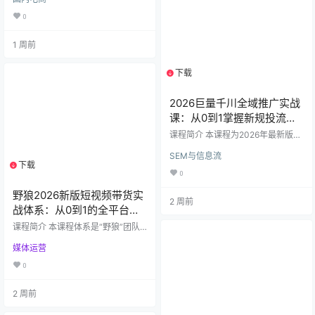
对能帮你少走弯路、快速起店！最
新更新内容涵盖推广策略、商品卡
0
运营、爆款案例与实操玩法，真正
从基础到高阶一站式掌握！ ✨课程
1 周前
亮点✨：✅【推广板块】7月更新—
详解付费推广基础认知、优化策
略、强弱付费玩法，甚至提供断流
下载
1个资源
解决方案，让你推广不烧钱、效果
翻倍！✅【抖音商品卡专题】小白必
2026巨量千川全域推广实战
看！从店铺搭建、标题优化、主图
视频到爆款玩法，一步步教你打通
课：从0到1掌握新规投流与
商品…
赔付算法（张尚恩主讲）
课程简介 本课程为2026年最新版巨
量千川投流实操指南，由资深讲师
SEM与信息流
张尚恩主讲。课程深度契合平台最
下载
1个资源
新算法与政策，从0到1系统讲解全
0
域推广（全域推）的账户搭建、出
价策略、素材优化及官方赔付规
野狼2026新版短视频带货实
2 周前
则。无论是新手入门还是老手突破
战体系：从0到1的全平台变
瓶颈，均可通过本课程掌握低成本
现大师课
高转化的投流玩法，快速提升直播
课程简介 本课程体系是“野狼”团队
间与短视频的ROI。 课程亮点与更新
针对2026年短视频带货趋势全面升
内容： 2026新规解读：​ 针对千川最
媒体运营
级的实战培训合集，旨在系统化培
新政策调整，详解全域推广计划的
养学员掌握抖音、快手、视频号三
0
底层逻辑与流量分发…
大核心平台的运营、剪辑、直播与
变现全链路技能。课程内容基于大
2 周前
量成功案例与最新平台规则研发，
覆盖新手入门到高手精通的各个阶