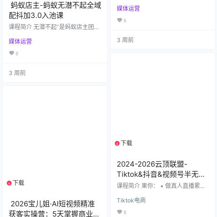
音电商直播运营体系化实战课，覆
蚂蚁店主-蚂蚁无潜不起全域
媒体运营
盖运营、投流、主播、选品、活动
配抖加3.0入池课
策划全岗位，配套可直接落地的Exc
0
el工具模板与PPT课件，适合新手入
课程简介 无潜不起”是蚂蚁店主团队
门与在职运营能力提升。 课程核心
针对抖音全域直播运营推出的实战
3 周前
亮点 ✅ 全链路覆盖：从账号认知→
媒体运营
型系统课程，旨在帮助电商主播、
流量运营→千川投流→选品排品→主
商家及运营人员深度掌握“全域流量
0
播管理→活动策划→求职就业，打通
入池”的核心逻辑与落地方法。课程
抖音直播电商完整闭环 ✅ 实操导
围绕“从浅层进入→深度入池→流量
向：70+视频课时+2套PPT课件+5
3 周前
放大”的全链路，融合2025～2026
个Excel工具模板，学完直接复用…
年最新平台规则、算法变化及实操
工具，提供一套可复制、可执行的
全域增长解决方案。 核心模块与内
容亮点 基础逻辑篇​ 全域起号的10个
基本逻辑（2025年2月更新版） 直
播间适…
下载
1个资源
2024-2026云顶联盟-
Tiktok&抖音&视频号半无人
下载
1个资源
直播掘金课| 零基础到稳定出
课程简介 果你： ▪️ 做真人直播累到
单，一套课搞定AI实景+绿幕
崩溃，流量却像过山车？ ▪️ 眼馋无
Tiktok电商
人直播，又怕封号违规，迟迟不敢
2026宝儿姐·AI短视频精准
+私域玩法
下手？ ▪️ 想入局短视频带货，却卡
获客实操营：5天掌握商业定
0
在起号、素材、投放第一步？ 🚀 恭