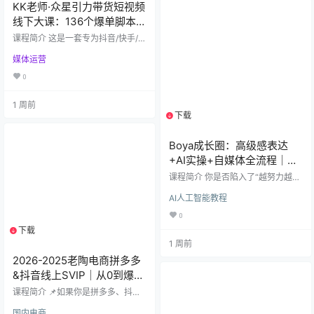
痛点直击】 你是否正面临以下困
KK老师·众星引力带货短视频
境？ 获客难：没有客户，甚至被拉
线下大课：136个爆单脚本拆
黑、被抢单，不知道如何翻盘？ 客
解与流量变现
诉烦：遭遇退款、退车等重大危
课程简介 这是一套专为抖音/快手/视
机，不懂如何…
频号带货团队、品牌方及短视频创
媒体运营
作者打造的实战型线下闭门课程。
由知名操盘手KK老师主讲，深度解
0
析2026年最新算法规则下的“众星引
力”带货模型。 本课程拒绝空洞理
1 周前
论，现场拆解136个已验证的千万级
下载
1个资源
GMV实操案例，覆盖从人设定位、
脚本结构、拍摄运镜到剪辑节奏的
全链路技能。无论你是做美妆、食
Boya成长圈：高级感表达
品、服饰还是家居百货，都能在这
+AI实操+自媒体全流程｜从
里找到对标的爆款模板。 🔥 核心亮
点（为什么必须…
内耗自救到个人IP变现
课程简介 你是否陷入了“越努力越焦
虑”的怪圈？想做自媒体却不敢露
AI人工智能教程
脸，面对AI工具无从下手，想搞副业
却找不到方向？《Boya成长圈》是
0
一套专为普通人设计的全链路个人
下载
1个资源
增值系统。我们不谈虚幻的成功
1 周前
学，只教你从心理重塑、高级表
达、AI提效到自媒体变现的落地闭
2026-2025老陶电商拼多多
环，帮你搭建不可替代的“第二身
&抖音线上SVIP｜从0到爆
份”。 【你将获得】 ✅ 心理破局：​ 5
款，一站式掌握拼多多+抖音
步摆脱精神内耗，拆解限制性思
课程简介 📌如果你是拼多多、抖音
维，找到隐藏天赋。 ✅ 高级表达：​
电商玩法！
电商创业者或运营者，这门课程绝
掌握镜头表现…
国内电商