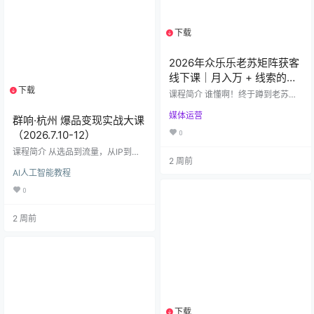
段。 核心课程模块概述： 三大平台
基础与起号：提供抖音、快手、视
频号的账号搭建、实名认证、开通
下载
1个资源
橱窗/小店、选品挂车、提现等完整
基础操作指南，帮助新手快速…
2026年众乐乐老苏矩阵获客
线下课｜月入万 + 线索的终
下载
1个资源
极玩法+26年6月底线下课录
课程简介 谁懂啊！终于蹲到老苏第
音
12 期线下大课的完整课表了😭 这次
媒体运营
直接把矩阵获客的底层逻辑 + 实操
群响·杭州 爆品变现实战大课
SOP 全扒透，从基建到风控再到运
（2026.7.10-12）
0
营，手把手教你把流量做成提款
机！ 📍课程信息 主讲：众乐乐老苏
课程简介 从选品到流量，从IP到私
2 周前
时间：2026 年 5 月 22-24 日 地
域，3天2夜高密度交付，只讲干
AI人工智能教程
点：河北廊坊 形式：全实操线下课
货，带你跑通全域爆品变现闭环。
+ 赠送线上全链路 SOP 💡这门课到
🔥 核心导师 & 课程亮点 Day 1：定
0
底能学到什么？ ✅ 3 天沉浸式干
方向 & 搭产品 刘思毅：​ 复盘来时
货，从 0 到 1 搭建你的矩阵获客体
路，教你如何在存量里找到“黄金爆
系 D…
2 周前
品”。 Allen：​ 深度工作坊，梳理产
品体系与客户升级路径（附赠SOP
表）。 Day 2：做IP & 搞流量 Tob
y：​ IP从0到1起盘实操，解决“没人
看”的难…
下载
1个资源