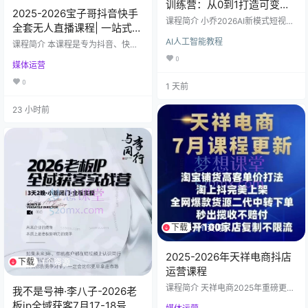
训练营：从0到1打造可变现
2025-2026宝子哥抖音快手
的短视频IP
课程简介 小乔2026AI新模式短视频I
全套无人直播课程| 一站式实
P训练营是一套面向素人创作者、实
战教学，零基础轻松入门，
AI人工智能教程
体商家、带货创业者的短视频IP系统
课程简介 本课程是专为抖音、快手
课。课程共22节，覆盖IP定位、表
业绩翻倍
等平台打造的无人直播与带货系统
0
媒体运营
现力训练、拍摄剪辑、AI文案生成、
课，由实战派导师“宝子哥”及其团队
AI视频生成、起号运营、不露脸带
全新研发，内容涵盖2025-2026年
0
1 天前
货、本地同城推广等全链路环节，
最新无人直播技术、运营策略与工
帮助学员在AI工具的辅助下，低成本
具实操。无论你是新手小白，还是
完成短视频IP从搭建到变现的闭环。
23 小时前
希望突破流量瓶颈的从业者，本课
🎯 适合谁学 零基础素人：想从0粉
程将从账号注册、环境搭建、选品
开始打造个人短视频IP，不知如何定
策略、话术设计、AI工具应用、起号
位与起步 实体商家 / 本…
运营、违规处理、业绩提升等全链
路入手，带你掌握无人直播的核心
方法与变现技巧。 课程亮点​ ✅ 202
6年持续更新…
下载
1个资源
2025-2026年天祥电商抖店
下载
1个资源
运营课程
课程简介 天祥电商2025年重磅更新
我不是号神·李八子-2026老
《抖店店铺运营实战课程》（45节
板ip全域获客7月17-18号线