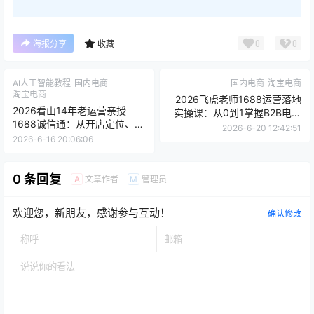
0
0
海报分享
收藏
AI人工智能教程
国内电商
国内电商
淘宝电商
淘宝电商
2026飞虎老师1688运营落地
2026看山14年老运营亲授
实操课：从0到1掌握B2B电商
1688诚信通：从开店定位、流
实战全流程
2026-6-20 12:42:51
量引爆到数字营销、AI提效的
2026-6-16 20:06:06
千亿级B端电商秘籍
0 条回复
文章作者
管理员
A
M
欢迎您，新朋友，感谢参与互动！
确认修改