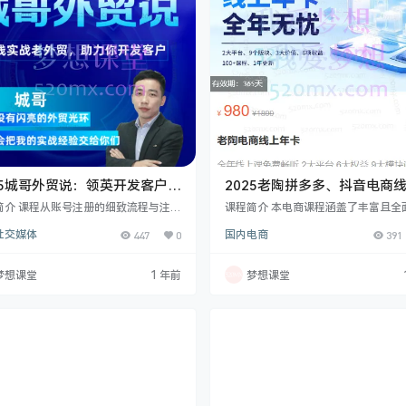
品方法，并了解上货、优惠券设置等操
分析…
笔记训练…
25城哥外贸说：领英开发客户系
2025老陶拼多多、抖音电商
,106节
卡
简介 课程从账号注册的细致流程与注意
课程简介 本电商课程涵盖了丰富且全
讲起，涵盖个人资料的精准设置、人脉
容。从基础的店铺选择、注册、信息
社交媒体
447
0
国内电商
391
与管理的有效策略，包括如何精准分辨
主营类目修改、保证金分类、权重等
人、高效加人及提升通过率等。还深入
分，到支付方式开通、子账号创建与
主动开发客户的多步骤实战方法，如客
置、运费模板设置等店铺基础操作，
梦想课堂
1 年前
梦想课堂
索、消息发送、利用插件与谷歌助力
速上手店铺搭建。在运营方面，深入
同时传授打造公司主页、获取更多流量
多维度的技巧，包括产品主图、标题
、跟进客户的新颖话题与技巧，助您深
与意义，SKU 布局、轮播图等制作技
掘领英潜力，高效开发客户，提升业务
还有分析市场竞品、定位自身产品运
 2025年5月28日更新至106节 城哥
向、获取不同流量渠道（如推荐流量
说相关…
流量、标准推广流量等…