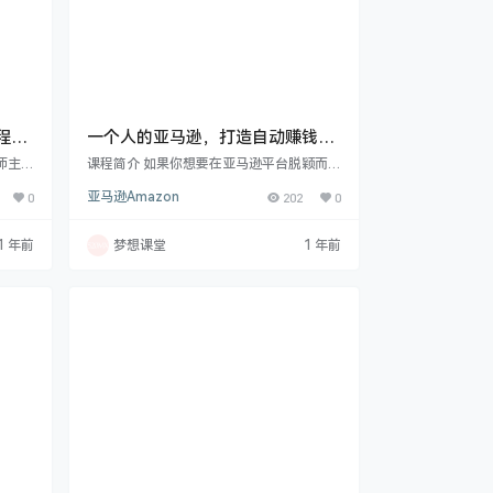
9-
一个人的亚马逊，打造自动赚钱小
生意
师主讲
课程简介 如果你想要在亚马逊平台脱颖而
更新
出，这套课程不容错过。它系统地涵盖选品
0
亚马逊Amazon
202
0
更新：
到供应链的诸多关键环节。在选品阶段，带
业短
你理解底层逻辑，开启灵感之源，从多渠道
短视频
获取产品创意，并确保产品合规性。机会挖
1 年前
梦想课堂
1 年前
 其它
掘上，核心关键词的找准、市场表现的观察
16期
（理论与实操）以及目标制定、数据模型建
个篇章
立等知识，助你精准发现商机。利润方面，
、拓展
深入了解费用组成与定价规则，实现对毛利
的有效掌控。而供应链课程则从全球贸易趋
势到自身经营策略，再…