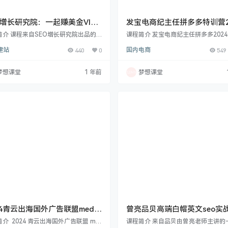
O增长研究院：一起赚美金VIP
发宝电商纪主任拼多多特训营2
，英文站变现从0到1理论&实
年月份
简介 课程来自SEO增长研究院出品的
课程简介 发宝电商纪主任拼多多202
系，你想知道的都在这里!
赚美金VIP会员。本套课程主要介绍Go
份特训又要开新班咯拼多多现在的玩
建站
440
0
国内电商
549
 SEO流量结合Affiliate Marketing变
越简单粗暴起店真的太容易毫不夸张
打造一个可以持续稳定赚美金的英文网
只要跟对人，拼多多闭眼赚钱的年代
本课程专注于教授如何通过联盟营销和
了。电商讲究对的方法，到底是简单
梦想课堂
1 年前
梦想课堂
 SEO 实现美金收益。课程内容丰富全
能轻松爆单，还是累的要死却永远摸
盖多个重要板块。 在“一起赚美金 VI
脑？学习，是正道，我们不能再对它
会员”部分，详细介绍了联盟营销，包括 S
和漠视情绪，否则，你该掉队了。从
 是什么、利基市场的选择与分析、联盟
始，特训发车每月一班，班班爆满好
的产…
一直都在问特训是否开放报名了？是
开班了兄弟！ 纪主…
24青云出海国外广告联盟media
曾亮品贝高端白帽英文seo实
y项目课程
程，146节完整版
介 2024 青云出海国外广告联盟 me
课程简介 来自品贝由曾亮老师主讲的