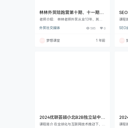
林林外贸陪跑营第十期、十一期，
SE
月薪3k到资产千万
会员
老师介绍： 林林老师外贸从业13年，其中
课程
个人在家做外贸12年，完全靠自己，实现了
操体
一起
外贸社交媒体
585
0
SEO
从月薪3K到资产千万，2010年，在深圳工
ogle
贸一体的眼镜厂， 2011年进入上海外贸公
现，
司，产品是DIY工艺品，同年，开始从副业
站。
梦想课堂
1 年前
开展自己的雨伞外贸副业.2012年开始全职
谷歌
在家做外贸，2014年开始，在上海和深圳
面，涵
投资房产，2022年开始做小红书博主. 课程
P 
介绍： 主要讨论分享外贸，自媒体，轻创
EO
业，个人成长，身心灵，最新资讯……
营销
2024优联荟顾小北B2B独立站中阶
20
训练营6期
bu
课程简介 在全球化与互联网技术推动下，B
课程简