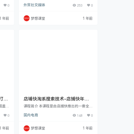
容行涵
acebook 是什么以及为何在其上投放广告
0
外贸社交媒体
253
0
高质量
的优势。详细讲解了投放前的准备工作，包
法更
括个号、主页、bm 与企业户等概念及区
必杀
别，还涵盖国内户和海外户的开户流程。在
1 年前
梦想课堂
1 年前
业、受
电商运营核心环节，通过介绍 SaaS 建站系
创建部
统及实操结合多种选品策略，让您精准把握
表式、
市场需求。深入剖析广告制作素材、层级架
图片制
构以及投放全流程，并提供数据监测优化放
安全有
量的有效方法与实用优化小技巧。 课程目录
…
K打造
店埔快淘系搜索技术-店捕快年度
学员
，涵盖环
课程简介 本课程是由店捕快推出的一套全面
 基础，
且深入的电商运营课程，旨在帮助您掌握提
0
国内电商
148
0
过丰富
升商品搜索流量和优化补单策略的有效方
打造数
法。课程内容丰富多样，涵盖了各种类型商
录监
品和不同场景下的运营策略。首先，您将学
1 年前
梦想课堂
1 年前
，还包
习到如“10 天新品搜索破 1000 的常用做法”