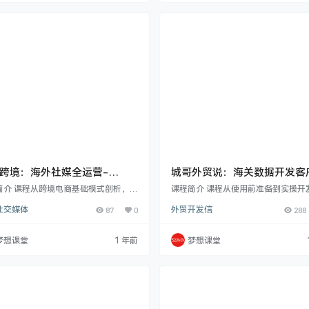
、优化产品、处理各种运营问题，还包
括网站搭建以及百度专利算法剖析。
卖玩法、BCS 工具选品及特定品类经营
升学员在数据处理、系统构建及算法理
维度实用知识. 表哥跨境相关课程 课程
brooks布鲁斯相关课程 课程目录 用py
01.第一节：俄罗斯 OZON 跨境店铺
n与e…
跨境：海外社媒全运营-
城哥外贸说：海关数据开发客
tok篇
战课
简介 课程从跨境电商基础模式剖析，到
课程简介 课程从使用前准备到实操开
Tiktok 运营深度解读，涵盖用户人
户，涵盖基础、进阶与高阶技巧，配
社交媒体
87
0
外贸开发信
288
推流逻辑、功能运用及起号秘诀，搭配
案例讲解。深入探讨数据真实性、客
辑混剪课程。Shopify 独立站从搭建
查找及背调方法，还会解析同行数据
台关键设置，如运费、折扣等精细讲
区域开发难点等，教您高效利用海关
梦想课堂
1 年前
梦想课堂
有选品策略与 paypal 绑定。深入剖
升业务效益。适合谁学外贸小白外贸
INS 平台运营，包括用户定位与功能解
贸经理老板外贸SOHO用来培训外贸
以及跨境物流全流程和工具使用，如企
城哥外贸说相关课程 课程目录 1-1海
箱注册与自动化定价. 小擦跨境：海外
有什么用，深入剖析 2-2如何选择适
运营-Tiktok篇视频…
的海关数据，贵的就一定好吗 3-3使
数据…