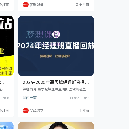
色、询
念，包括各站点的详细解读和优劣势分析，
 个月前
梦想课堂
3 个月前
径找客
掌握专业术语及账户安全知识。通过选品课
大学
程，从不同维度进行数据分析，探索站内站
├54
外以及软件选品的方法，了解不同站点的特
下跌
色选品策略。同时，还能系统学习广告投放
的各类技巧，如 SP 自动广告、手动广告、
SB 品牌广…
轮询
2024-2025年慕思城经理班直播回
门到高
放合集
商行业
课程简介 慕思城经理班直播回放合集涵盖丰
狮、电
富电商课程。有618狂欢节活动系列课，涉
0
国内电商
306
0
utub
及报名实操、关键词推广及产品规划等内
乎全行业
容；全站推广实操系列课助力了解与掌握全
经验超
站推广操作。慕思城商学院电商培训更是干
 个月前
梦想课堂
1 年前
这个计
货满满，包含从0-1实操分享、打造爆款短
征程：
视频、各类选品、店铺运营、推广思路解析
页后借
等多方面课程。还有精准人群推广实操系列
能学会
课，聚焦产品投放判断、计划权重解读等要