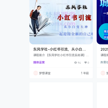
过的问题，高手们都遇到过，并分享在这.3
种选
0+ 场航海…
作。
东风学社-小红书引流，从小白到
20
大神
统课
课程简介 【东风学社小红书引流实战课】系
课程
统化教学小红书运营与精准引流技巧，专攻
要点
媒体运营
94
0
外贸
学习资料领域变现！课程涵盖平台规则解
拓展
读、养号流程、爆款笔记创作（5大步骤教
联系
学）、关键词布局策略、限流破解方案及私
探讨
梦想课堂
1 年前
域安全导流方法等核心内容。通过9节实操
户搜
课+热门封面模板，手把手教你打造垂直领
等。
域账号，掌握笔记排名优化、流量词挖掘、
询盘
违规避坑等技能，重点解决"笔记曝光低、
度挖
引流被屏蔽"等运营难题。课程适用于知
成果。
识…
外贸