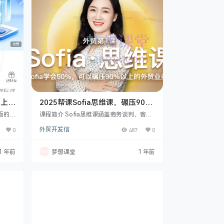
点。无论新手入门还是老手提升，都能从中
汲取实用电商知识…
线上年
2025帮课Sofia思维课，碾压90%
以上的外贸业务员
面的内
课程简介 Sofia思维课涵盖商务谈判、客户
设置、
成交、视频会议、思维训练等多方面内容。
0
外贸开发信
487
0
级划
有 Sofia 独创商务谈判秘籍，用 “第三方”
权限设
巧妙应对各类问题；还有亿级客户成交新模
让你快
式复盘等助力拿下大客户。从外贸中的故事
1 年前
梦想课堂
1 年前
讲解了
思维运用，到各种场景下的邮件模板强化表
的制作
达，以及海外地推、跟进客户等实战技巧，
巧，
更有高薪外贸人必备准备工作讲解。 2025
营方
年3月19日更新了直播32 回顾2024年自己
、私域
销售额过亿的秘诀，展望202…