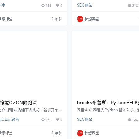
 by 项目课程。本次课程大更新，总结多
面的英文SEO课价值8000元.课程内
电商
511
0
SEO建站
313
验。课程大纲包括：前沿讲述项目起
盖：关键词研究、病毒式内容创建、
原理与前景；基础操作环境配置及建
白帽外链获取等内容。从 Google 算
盟账户申请（SAS、乐天、impac
新、SEO 趋势到迷思误区剖析，再到
梦想课堂
1 年前
梦想课堂
BZ 等）与 offer 筛选；核心部分是五
技讲解，应有尽有。研究部分包括行
告投放，如搜索、智能广告投放，SS
众、关键词等研究方法与技巧。内容
impact EBZ 等，采用套 check 洗白
分涉及多种流行内容类型创作，如列
FT 插件洗白买量；返利网特性、…
专家意见式等，还有内容创作外包、
作等番外篇。外链获取部分讲解多种
效的…
跨境OZON陪跑课
brooks布鲁斯：Python+EL
seo数据分析监控系统
简介 课程从店铺下店技巧、新手开单准
课程简介 课程从 Python 基础入手
步，深入讲解后台仓库物流搭建、数据
境搭建、IDE 配置等；深入讲解 ELK
Ozon跨境
360
0
SEO建站
136
品、精细化上品定价等关键环节，更有
包括安装启动、常用 API 接口等。通
赛道选品法、爆款扶持分析等秘籍。无
的实战项目，如用 Python 与 ELK 
跨境小白还是有一定经验者，都能在此
据分析监控系统，涉及排名监控、收
梦想课堂
1 年前
梦想课堂
到如何利用平台数据精准选品、提高转
控、日志分析等多方面数据分析实战