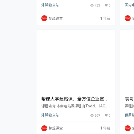
2B 市场机遇与挑战并存。优联荟 B2B 训练
dia
外贸独立站
433
0
国内
营已开展 第 6 期B2B 市场规模超 20 万亿美
年经
元且竞争激烈，众多企业面临数字化转型中
源、
网站流量与转化率的难题。SEO 和内容营
站；联
梦想课堂
1 年前
销虽重要却复杂。网站流量对 B2B 企业意
t、P
义重大，每增 1% 流量或使销售额增 2.
种广
5%，而转化率提升能让企业盈利能力增
联盟、
强，平均转化率约 2.23%，优化后可提升 3
或 
0% 以上。SEO…
帮课大学建站课，全方位企业宣传
表哥
与网络营销实战策略课程
课程简介 本套建站课课程由Todd、JAC、
课程
May以及Lily四位老师共同打造。课程从SE
备起
外贸独立站
209
0
俄罗斯
O数据分析入手，深入讲解搜索引擎优化原
化选
理、技巧，包括谷歌工具使用、关键词策略
独家
等。介绍 SNS 与 SEO 结合要点，助力多平
论是
梦想课堂
1 年前
台营销。Wordpress 建站部分提供建站实
学习