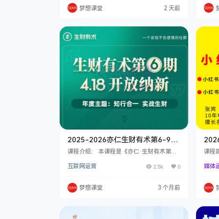
体内容营销? 学完这堂课，我能学到什么？
频呈
梦想课堂
2 天前
小白能自己快速完成独立站建站。每天写出
成课
100+本土化开发信。海外社媒不需要运
块细
营，自动化产出。10分钟能找到100个目标
能力
客户，效率提升20倍。10分钟就设计出cat
程，
alog,logo,slogan。…
车逻
别人
2025-2026亦仁生财有术第6-9
20
期，高质量的、稀缺的、差异化的
快速
课程介绍： 本课程是《亦仁·生财有术第》
课程
与赚钱相关的生财干货文章
生财有术的内容是生财有术最有价值的部
贵、
的小
互联网运营
2.5k
0
媒体
分，这里面有挺多高质量的、稀缺的、差异
介绍
化的与赚钱相关的干货文章，作为一个星
兵擅
主，经常沉迷于阅读精华而不能自拔，耽误
场超
梦想课堂
3 个月前
了不少事，要好好反省。 4大核心内容赋能
书引
复制高手的赚钱认知： 精华帖、项目库、知
的准
识库、实战包：一部超过 1亿3 千万字的货
须先
搜索引擎和赚钱字典，普通人赚钱路上遇到
将学