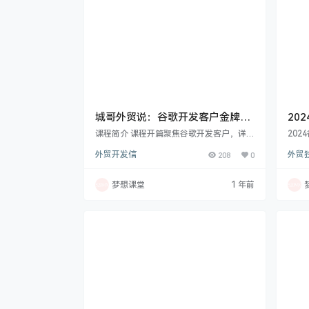
城哥外贸说：谷歌开发客户金牌课
20
(焕然升级)，一线实战老外贸，助
零基
课程简介 课程开篇聚焦谷歌开发客户，详细
202
力开你开发客户
讲解为何要主动通过谷歌开发，以及搜客户
门系列
外贸开发信
208
0
外贸
前的准备、关键词分类用途、搜索引擎设
优化师
置、各种搜索指令与多样搜索方法等，还涵
涵盖
盖注册 gmail 邮箱、关键词规划师等实操内
介绍
梦想课堂
1 年前
容，帮你打好谷歌搜客基础。同时，拓展到
估、
多种搜客户途径，像利用 B2C 平台、文件
调研
搜索法、找展会客户及特色网站等。邮箱搜
析及
索方面，介绍常规与 Google 命令搜邮箱
论概
法，还有搜邮箱插件的相关使用知识。邮件
容优
营…