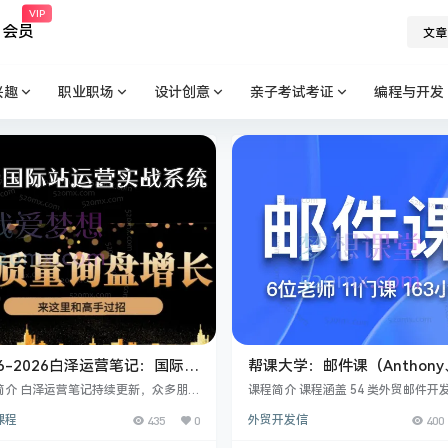
VIP
会员
文章
兴趣
职业职场
设计创意
亲子考试考证
编程与开发
26-2026白泽运营笔记：国际站
帮课大学：邮件课（Anthony
实战系统，提升店铺询盘量，
joy、sarah、may、JAC、lin
简介 白泽运营笔记持续更新，众多朋友
课程简介 课程涵盖 54 类外贸邮件开
个人运营综合实战技能
解决运营难题，提升店铺数据和综合运
6位老师
例，如价格谈判、客户关系维护等，
课程
435
0
外贸开发信
400
力，涵盖企业老板、管理层、运营及业
富开发信模板与应对策略。从 HTML 
人员。因笔记价值大，朋友们希望以视
营销到 Sarah 专项突破，再到万能