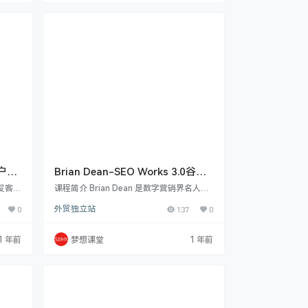
全面提
“14 天小单量补单计划”等具体的操作计划，
解等.
了解在短时间内提升新品搜索量的实用技
tho
巧。对于标品，课程提供了从计划制定到实
操玩法的全方位指导，包括“2024.6.2…
户实
Brian Dean-SEO Works 3.0谷歌
seo优化课程
发客
课程简介 Brian Dean 是数字营销界名人，
以真实
其《SEO That Works 3.0》课程具参考价
0
外贸独立站
137
0
户网站
值。Google 算法每年多次调整，一些旧的
差异、
SEO 优化观念已失效，如靠频繁更新网站
数据提
内容提升排名、过度关注长尾关键词、不积
1 年前
梦想课堂
1 年前
老鸟外
极创建外链等。同时有新观念，包括创建 Li
业务
nkreator 关注的内容、使用有效内容框
关数据
架、做好内容推广与链接建设、优化用户体
合自己
验感。Linkreator 即链接创建者，是能链…
用海关