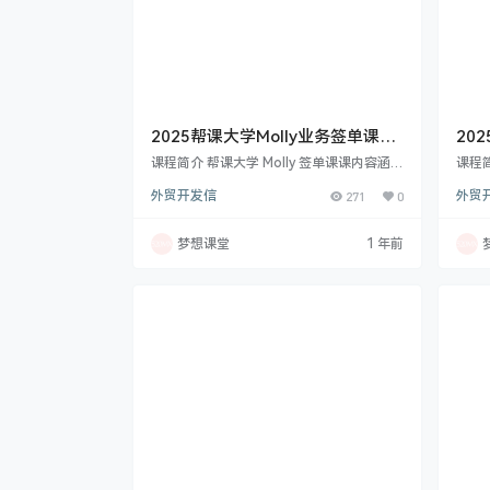
2025帮课大学Molly业务签单课，
20
外贸签单与客户关系管理
拓展
课程简介 帮课大学 Molly 签单课课内容涵盖
课程
Molly 直播课，如谈判、逼单等策略；外贸
造的
外贸开发信
271
0
外贸
人情感营销方案，包括各阶段及案例；还有
思维
讲好外贸品牌故事、完美客户来访接待、培
到 G
养客户忠诚度、花式逼单、涨价降价策略、
法，
梦想课堂
1 年前
提升样品转化率、销冠总结与计划、客户跟
等。
进及客诉处理思维等多方面. 2025年3月19
人的
日更新了直播 外贸优秀团队leader的必修
海外
课molly 课程目录 2025年3月19日更新 直
有丰
播 外贸优秀…
析。 
人…