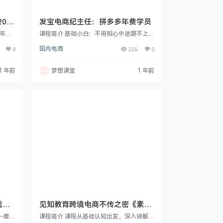
024
发宝电商纪主任：拼多多年费学员
4年月
课程简介 基础小白：不用担心中途跟不上所
法越来
有直播回放都在!以前有30+节课，统统都算
0
国内电商
224
0
的说，
赠送的噢!助理会定期分类，以便大家观看~
又来
每节课都是干货满满呢。不用担心听不懂咱
操作就
是实操课，怎么做都有详细步骤教你的!新店
1 年前
梦想课堂
1 年前
不着头
如何起量，如何分析数据，产品怎么优化，
有抵抗
活动怎么配合?别担心听不懂，退一万步
去年开
说，就算听不明白，还有老师答疑呢~迈出
多兄弟
学习的这一步!别怕!课程涵盖以下板块：低
的，又
价自然技巧付费技巧大全【即将大更新】活
动技巧5大…
战课
见知教育跨境电商不传之密《素材
出海》
一套全
课程简介 课程从基础认知出发，深入讲解 F