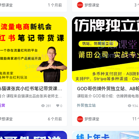
现，我遂将知识星球运营实战笔记浓缩
入剖析各环节。同时讲解邮件写作特
梦想课堂
1 个月前
梦想课堂
3
程。此课程内容详尽，传授国际站各板
盘回复技巧、开发进阶方法、独辟蹊
节，从入门到高阶，助掌握可迁移运营
户途径以及邮件技能储备要点等. 帮课
，实现店铺和个人发展。相比其他课
相关课程 课程目录 Anthony·邮件课 
我们体系化，有精细化布局、核心直通
类外贸邮件开发案例 10．价格上涨和
辑等，且注重实操结果。直通车重要，
要跟客户讲吗 11．如何应…
讲得简略，我讲得…
26猫课张宾小红书笔记带货课，
GOD哥仿牌外贸独立站、AB
搭建小红书模型，解决流量
支付系统、CLOCK斗篷从入
简介 课程来自猫课出品由张宾老师主讲
课程简介 GOD哥介绍：仿牌跨境电
利润低的问题.
红书流量课官网手机5980元张宾老师
阶
资深从业者，代码程序猿、流星优化
运营
281
0
外贸独立站
934
：小红书电商化玩法创始人12年电商老
商运营鹰。精通Facebook,Google,Yo
长各类小红书流量玩法小红书线下课每
e,Bing，TikTok，Instagram等几
过200人课程内容课程重点讲解了小红
平台投流要盖与SNS社媒运营，行业
梦想课堂
6 个月前
梦想课堂
11
流玩法、账号定位与开通专业号及店铺
15年. 课程内容：这套GOD仿牌课程
备工作、高效学习方法以及做小红书必
划老少皆宜，新手小白也能借此开启
了解的四个逻辑。在选品训练阶段，您
首先是从零到一投放广告，优化落地
会有货源和无货源选品的区别，掌握多
助斗篷投放 FP 广告并覆盖到位，还