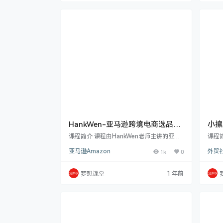
操指导。外贸独立站专题剖析其优劣势、规
化率
则及运营推广关键。还阐述如何最大化营销
括跟
素材商业价值，以及网络营销方案总概，包
等多
括企业宣传运营、免费 B2…
目录 
下…
HankWen-亚马逊跨境电商选品及
小擦
分析+测款+运营及广告
Tik
课程简介 课程由HankWen老师主讲的亚马
课程
逊跨境电商选品及分析+测款.选品，FBM测
热门 
亚马逊Amazon
1k
0
外贸
款，发FBA是目前选品成后高的模式，也是
群、
试错成本最低，最容易盈利的模式注意:这个
实用剪
模式主要是围绕选品、测品去讲，并不是教
到后
梦想课堂
1 年前
你怎么做FBM，FBM只是测款一个手段，不
解，还
是目的，最终目的是发fba，做更高的投产
析 
比.新版在旧版基础上重新录一遍，所以看过
析，
旧版的老卖家，会看到我有些内容讲重复
业邮
了，这个很正常新版除了优化了测款流程，
社媒全
…