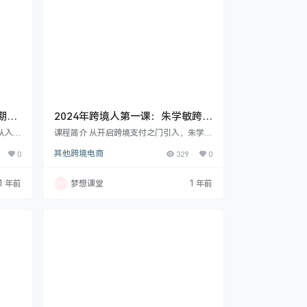
期，
2024年跨境人第一课：朱学敏跨境
支付训练营
从入门
课程简介 从开启跨境支付之门引入，朱学敏
门篇带
老师带你深入了解跨境电商业务模式及支付
0
其他跨境电商
329
0
场景，
方式。详细解读跨境支付账户体系、核心交
松开启
易，以及购汇结汇、清分结算等重要环节。
材变亮
同时聚焦跨境支付风控策略、监管合规要
1 年前
梦想课堂
1 年前
ent
点，助你把控风险、遵循规则。最终为你呈
作各类
现实用的跨境支付解决方案。受众人群面向
软件，
商业银行、支付机构、跨境电商平台、外贸
ntat
企业的支付产品经理、跨境支付售前人员、
电商运营人员需求分析师、财务经理、客服
经理等相关人员. 课…