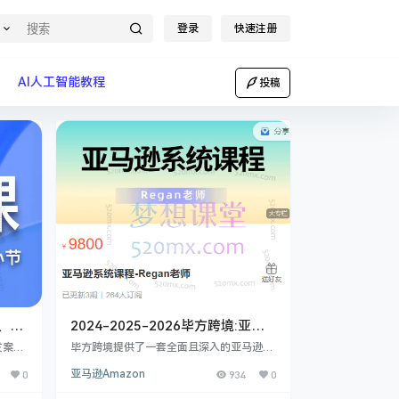
登录
快速注册
AI人工智能教程
投稿
、
2024-2025-2026毕方跨境:亚马
da）
逊系统运营与智能AI应用精品课程
发案
毕方跨境提供了一套全面且深入的亚马逊课
提供丰
六合一合集
程体系，涵盖了从基础概念到系统运营，再
0
亚马逊Amazon
934
0
邮件
到智能 AI 应用的多个方面。在亚马逊基础
模板，深
系列课程中，您将深入了解亚马逊的核心概