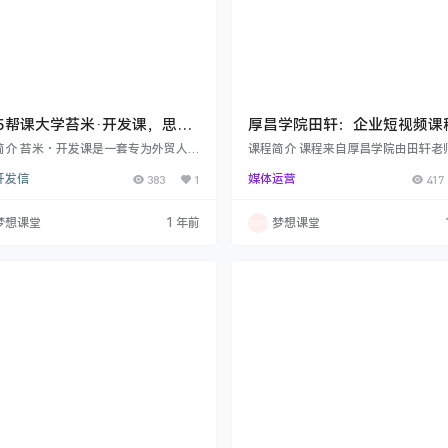
25帮课大学苔米·开发课，思维
厚昌学院田轩：企业短视频课程
到实操技巧
17期、21期（更新中）
简介 苔米・开发课是一套专为外贸人打
课程简介 课程来自厚昌学院由田轩老
实用课程涵盖多方面内容，从邮件跟踪
的企业短视频课程9-16期。目前16期
开发信
383
1
媒体运营
417
开发新客户、借助 AI 提升外贸效率，
中，包更新至完结，后续新的一期也
oogle 开发客户的独特思路与精准方
更新进度： 2025年2月24日更新了企
还有与分销商合作策略、客户分析案例
视频21期 2023年12月4日16期企业
梦想课堂
1 年前
梦想课堂
课程不仅分享了找客户邮箱、关键联系
课程 2024年8月14日更新了17期完结
诸多技巧，也涉及外贸推广利器运用、
期就不一一介绍了，下面简单介绍一下
拜访攻略以及海关数据拓客等。同时还
企业短视频课程内容：16期共分为5
富直播回放，分享实战经验与难题解
（基础篇、内容篇、提升篇、实操篇
2025年3月19日更新了直播12：外贸
篇）： 1基础篇： …