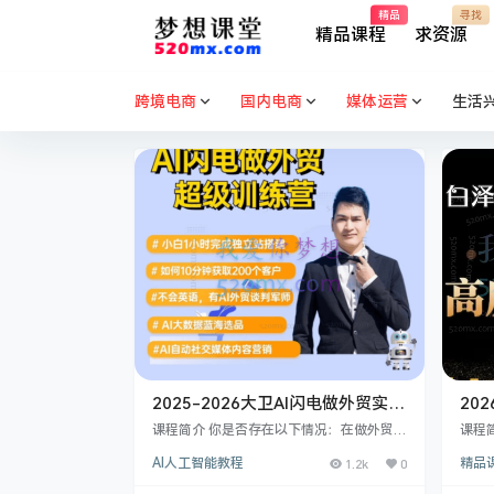
精品
寻找
精品课程
求资源
跨境电商
国内电商
媒体运营
生活
2025-2026大卫AI闪电做外贸实战
20
课-外贸建站-开发客户-内容营销-
运营
课程简介 你是否存在以下情况：在做外贸，
课程
从0到3做外贸实战课6-27期
但不懂独立站技术?客户少，不会用黑科技
提升
借此
AI人工智能教程
1.2k
0
精品
海量获客?不会写开发信和谈判，很难成交
营能
客户?不懂设计品牌和Catalog,不懂社交媒
务等