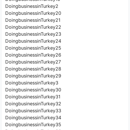
DoingbusinessinTurkey20
DoingbusinessinTurkey21
DoingbusinessinTurkey22
DoingbusinessinTurkey23
DoingbusinessinTurkey24
DoingbusinessinTurkey25
DoingbusinessinTurkey26
DoingbusinessinTurkey27
DoingbusinessinTurkey28
DoingbusinessinTurkey29
DoingbusinessinTurkey3
DoingbusinessinTurkey30
DoingbusinessinTurkey31
DoingbusinessinTurkey32
DoingbusinessinTurkey33
DoingbusinessinTurkey34
DoingbusinessinTurkey35
DoingbusinessinTurkey36