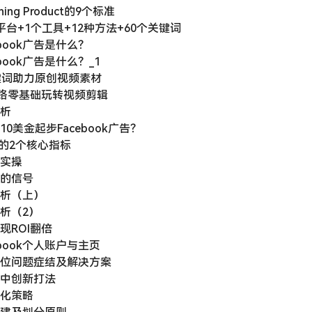
ing Product的9个标准
大平台+1个工具+12种方法+60个关键词
ebook广告是什么？
ebook广告是什么？_1
关键词助力原创视频素材
3大思路零基础玩转视频剪辑
赏析
10美金起步Facebook广告？
广告的2个核心指标
程实操
后的信号
解析（上）
解析（2）
实现ROI翻倍
ebook个人账户与主页
准定位问题症结及解决方案
略中创新打法
优化策略