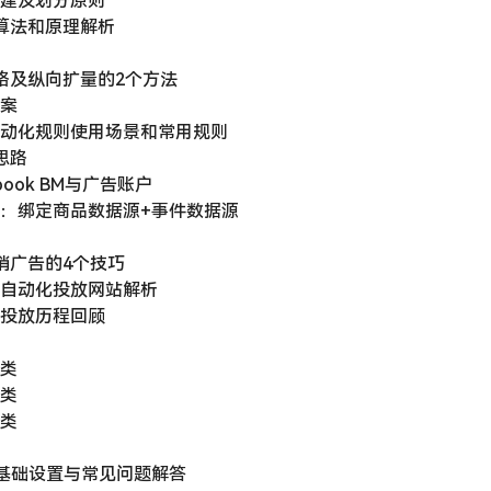
构搭建及划分原则
k广告算法和原理解析
个套路及纵向扩量的2个方法
全案
：自动化规则使用场景和常用规则
套思路
ebook BM与广告账户
（上）：绑定商品数据源+事件数据源
k再营销广告的4个技巧
站及自动化投放网站解析
广告投放历程回顾
具类
询类
群类
xel基础设置与常见问题解答