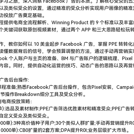
习之旅，深入洞察 Facebook 广告的本质。了解核心受众的
以及类似受众的设置，通过精准的受众分析实现用户画像的精准
功投放广告奠定基础。
供电商全流程解析、Winning Product 的 9 个标准以及
个关键词获取原创视频素材，通过两个 APP 和三大思路轻松玩
教你如何以 10 美金起步 Facebook 广告，掌握 PPE 转
读懂数据背后的信号，学会预算调整的方法，通过手动再营销实现 
book 个人账户与主页的准备、BM 与广告账户的逻辑梳理、Pixe
内容。同时，提供自动化运营的技巧、动态广告的思路以及再营
k广告后台操作:
课程准备;熟悉Facebook广告后台操作，包含Pixel安装，Campaig
节操作Breakdown细分工具及受众分析。
制电商投放策略：
00单):选品及素材制作;PPE广告筛选优胜素材和精准受众;PPE广
自定义受众及类似受众。
1000单):3种高价值种子用户;30个类似人群扩量;手动再营销提升R
10000单):CB0扩量的2套方案;DPA提升R0I;业务层级扩大市场。