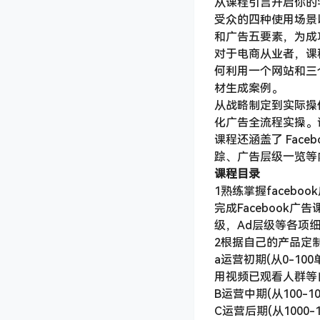
从课程引言开启你的学
受众的四种使用场景
和广告五要素，为成
对于电商从业者，课程提
何利用一个网站和三
材生成案例。
从战略制定到实际操作，
化广告全流程实操。
课程还涵盖了 Face
踪、广告层级一览等
课程目录
1熟练掌握faceboo
完成Facebook广告
级，Ad层级等各项细
2根据自己的产品定
a运营初期(从0-1
用视频已观看人群等
B运营中期(从100-
C运营后期(从1000-