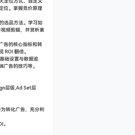
五大定位方式、自定义
定位。掌握竞价原理
丰富的选品方法。学习如
转视频剪辑，并赏析素
转化广告的核心指标和转
ROI 翻倍。
l 基础设置与数据追
销广告的技巧等。
n层级,Ad Set层
告转为转化广告，充分利
OI。