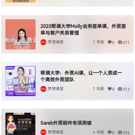
2025帮课大学Molly业务签单课，外贸签
单与客户关系管理
梦想课堂
1 年前
0
271
帮课大学：外贸AI课，让一个人变成一
个高效外贸团队
梦想课堂
1 年前
0
313
Sarah外贸邮件专项突破
梦想课堂
4 年前
0
334