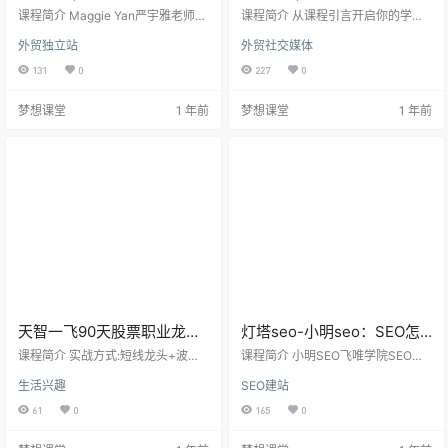
单课程—80万美金销售是如
告营销课程
课程简介 Maggie Yan严宇雅老师介
课程简介 从课程引言开启你的学习
何达成的？
绍曾任软件出海龙头企业“万兴科技”
之旅，深入洞察 Facebook 广告的
外贸独立站
外贸社交媒体
高级广告优化师&GA数据分析师运
本质。了解核心受众的五大定位方
用Google Ads 3个月实现电商网站
式、自定义受众的四种使用场景以
131
0
227
0
单品日销售额$5000翻倍增长至$1
及类似受众的设置，通过精准的受
0000美金，ROI保持2.5以上专注5
众分析实现用户画像的精准定位。
梦想课堂
1 年前
梦想课堂
1 年前
年Google广告优化经验纯粹的运用
掌握竞价原理和广告五要素，为成
Google广告快速打造全新独立站日
功投放广告奠定基础。对于电商从
均10000+美刀销量千万美金级别G
业者，课程提供电商全流程解析、W
oogle广告费投放实战经验，涉猎Go
inning Product 的 9 个标准以及丰
ogleshoppi…
富的选品方法。学习如何利用一个
网站和三个关键词获取原创视频素
材，通…
天智一飞90天股票职业龙头
灯塔seo-小明seo：SEO怎
实战特训圈子（季度圈）
么做？实战SEO大牛带您从
课程简介 实战方式:短线龙头+波
课程简介 小明SEO飞唯学院SEO工
段。我们盘中给出具体股票池+买卖
入门到精通【理论+实战+案
程师具备十年网站优化行业经验，
生活兴趣
SEO建站
点，轻松抄作业。课程首先教授如
实战派SEO，优化网站4千+，优化
例】
何学会复盘，详细讲解复盘的内容
关键词数量5万+!首提关键词排序核
61
0
165
0
及通过案例进行教学。接着深入探
心理论(SEO=搜索引擎友好站点+相
讨如何做好复盘和热点分类搜集，
关性+权威性+用户行为)，秉承优化