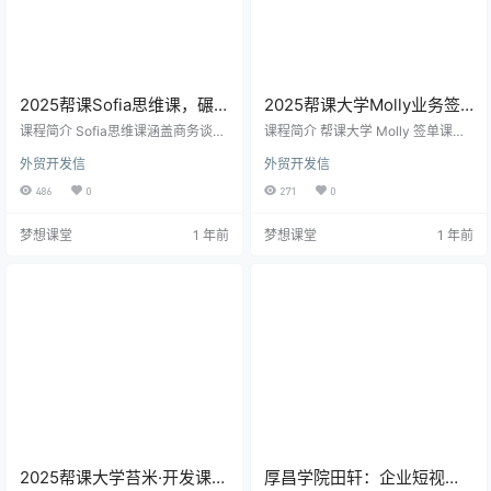
2025帮课Sofia思维课，碾
2025帮课大学Molly业务签
压90%以上的外贸业务员
单课，外贸签单与客户关系
课程简介 Sofia思维课涵盖商务谈
课程简介 帮课大学 Molly 签单课课
判、客户成交、视频会议、思维训
管理
内容涵盖 Molly 直播课，如谈判、
外贸开发信
外贸开发信
练等多方面内容。有 Sofia 独创商务
逼单等策略；外贸人情感营销方
谈判秘籍，用 “第三方” 巧妙应对各
案，包括各阶段及案例；还有讲好
486
0
271
0
类问题；还有亿级客户成交新模式
外贸品牌故事、完美客户来访接
复盘等助力拿下大客户。从外贸中
待、培养客户忠诚度、花式逼单、
梦想课堂
1 年前
梦想课堂
1 年前
的故事思维运用，到各种场景下的
涨价降价策略、提升样品转化率、
邮件模板强化表达，以及海外地
销冠总结与计划、客户跟进及客诉
推、跟进客户等实战技巧，更有高
处理思维等多方面. 2025年3月19日
薪外贸人必备准备工作讲解。 2025
更新了直播 外贸优秀团队leader的
年3月19日更新了直播32 回顾2024
必修课molly 课程目录 2025年3月1
年自己销售额过亿的秘诀，展望20
9日更新 直播 外贸优秀…
2…
2025帮课大学苔米·开发课，
厚昌学院田轩：企业短视频