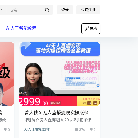
登录
快速注册
AI人工智能教程
投稿
营
曾大侠Ai无人直播变现实操版保姆
策划
级全套教程
爆款，
课程简介 无人直播0基础20节课手把手保姆
货品
程包含
级教程，实现24小时帮你直播变现，无需货
0
AI人工智能教程
376
0
身定做
源不用管理售后发货，不耽误工作学习。新
选择、
时代最佳副业小帮手.曾大侠想对您说：大家