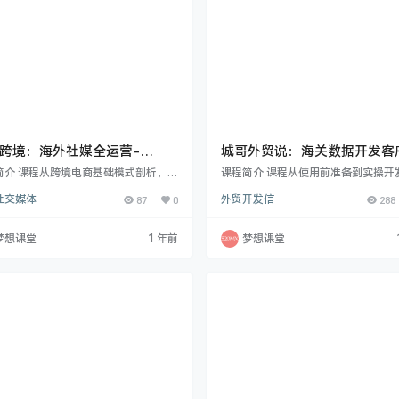
跨境：海外社媒全运营-
城哥外贸说：海关数据开发客
tok篇
战课
简介 课程从跨境电商基础模式剖析，到
课程简介 课程从使用前准备到实操开
Tiktok 运营深度解读，涵盖用户人
户，涵盖基础、进阶与高阶技巧，配
社交媒体
87
0
外贸开发信
288
推流逻辑、功能运用及起号秘诀，搭配
案例讲解。深入探讨数据真实性、客
辑混剪课程。Shopify 独立站从搭建
查找及背调方法，还会解析同行数据
台关键设置，如运费、折扣等精细讲
区域开发难点等，教您高效利用海关
梦想课堂
1 年前
梦想课堂
有选品策略与 paypal 绑定。深入剖
升业务效益。适合谁学外贸小白外贸
INS 平台运营，包括用户定位与功能解
贸经理老板外贸SOHO用来培训外贸
以及跨境物流全流程和工具使用，如企
城哥外贸说相关课程 课程目录 1-1海
箱注册与自动化定价. 小擦跨境：海外
有什么用，深入剖析 2-2如何选择适
运营-Tiktok篇视频…
的海关数据，贵的就一定好吗 3-3使
数据…