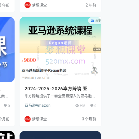
货品
好，我是大侠。近来不少人询问我有关无人
2 年前
梦想课堂
2 年前
款相关
直播的问题，比如怎么做无人直播，哪些人
期】1
适合做，零基础能行吗，能不能快速上手，
爆
还有做无人直播要准备些什么。今天，我会
-细分
在这堂课里给大家全面讲解这些内容。随着
AI时代的来临，无人直播已悄然成为个人和
企业赚钱变…
、
2024-2025-2026毕方跨境:亚马
da）
逊系统运营与智能AI应用精品课程
发案
毕方跨境提供了一套全面且深入的亚马逊课
提供丰
六合一合集
程体系，涵盖了从基础概念到系统运营，再
0
亚马逊Amazon
935
0
邮件
到智能 AI 应用的多个方面。在亚马逊基础
模板，深
系列课程中，您将深入了解亚马逊的核心概
色、询
念，包括各站点的详细解读和优劣势分析，
 个月前
梦想课堂
3 个月前
径找客
掌握专业术语及账户安全知识。通过选品课
大学
程，从不同维度进行数据分析，探索站内站
├54
外以及软件选品的方法，了解不同站点的特
下跌
色选品策略。同时，还能系统学习广告投放