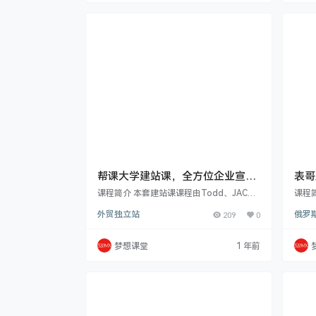
义重大，每增 1% 流量或使销售额增 2.
种广
5%，而转化率提升能让企业盈利能力增
联盟、
强，平均转化率约 2.23%，优化后可提升 3
或 
0% 以上。SEO…
帮课大学建站课，全方位企业宣传
表哥
与网络营销实战策略课程
课程简介 本套建站课课程由Todd、JAC、
课程
May以及Lily四位老师共同打造。课程从SE
备起
外贸独立站
209
0
俄罗斯
O数据分析入手，深入讲解搜索引擎优化原
化选
理、技巧，包括谷歌工具使用、关键词策略
独家
等。介绍 SNS 与 SEO 结合要点，助力多平
论是
梦想课堂
1 年前
台营销。Wordpress 建站部分提供建站实
学习
操指导。外贸独立站专题剖析其优劣势、规
化率
则及运营推广关键。还阐述如何最大化营销
括跟
素材商业价值，以及网络营销方案总概，包
等多
括企业宣传运营、免费 B2…
目录 
下…