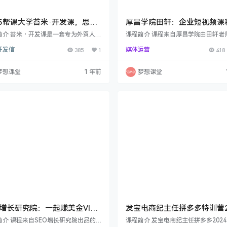
25帮课大学苔米·开发课，思维
厚昌学院田轩：企业短视频课程
到实操技巧
17期、21期（更新中）
简介 苔米・开发课是一套专为外贸人打
课程简介 课程来自厚昌学院由田轩老
实用课程涵盖多方面内容，从邮件跟踪
的企业短视频课程9-16期。目前16期
开发信
385
1
媒体运营
418
开发新客户、借助 AI 提升外贸效率，
中，包更新至完结，后续新的一期也
oogle 开发客户的独特思路与精准方
更新进度： 2025年2月24日更新了企
还有与分销商合作策略、客户分析案例
视频21期 2023年12月4日16期企业
梦想课堂
1 年前
梦想课堂
课程不仅分享了找客户邮箱、关键联系
课程 2024年8月14日更新了17期完结
诸多技巧，也涉及外贸推广利器运用、
期就不一一介绍了，下面简单介绍一下
拜访攻略以及海关数据拓客等。同时还
企业短视频课程内容：16期共分为5
富直播回放，分享实战经验与难题解
（基础篇、内容篇、提升篇、实操篇
2025年3月19日更新了直播12：外贸
篇）： 1基础篇： …
O增长研究院：一起赚美金VIP
发宝电商纪主任拼多多特训营2
，英文站变现从0到1理论&实
年月份
简介 课程来自SEO增长研究院出品的
课程简介 发宝电商纪主任拼多多202