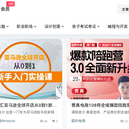
VIP
会员
文章
兴趣
职业职场
设计创意
亲子考试考证
编程与开发
汇亚马逊全球开店从0到1新手
贾真电商108将全域爆款陪跑
实操课
【第1期】，赛道选择、产品
简介 这是一门专为亚马逊新手卖家精心
课程简介 赛道选择、产品策划到全域
的全面且实用的课程，将带领您从零基
到全域爆款，手把手教你打造
手把手教你打造货品IP，爆款不断.课
Amazon
86
0
国内电商
63
步成长为熟练的亚马逊运营者。课程首
这些服务14节线上课，为电商商家量
IP，爆款不断
细介绍了亚马逊全球开店的注册流程，
21天一对一陪跑教学，店铺诊断赛道