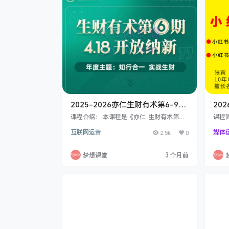
alog,logo,slogan。…
车逻
别人
2025-2026亦仁生财有术第6-9
20
期，高质量的、稀缺的、差异化的
快速
课程介绍： 本课程是《亦仁·生财有术第》
课程
与赚钱相关的生财干货文章
生财有术的内容是生财有术最有价值的部
贵、
的小
互联网运营
2.5k
0
媒体
分，这里面有挺多高质量的、稀缺的、差异
介绍
化的与赚钱相关的干货文章，作为一个星
兵擅
主，经常沉迷于阅读精华而不能自拔，耽误
场超
梦想课堂
3 个月前
了不少事，要好好反省。 4大核心内容赋能
书引
复制高手的赚钱认知： 精华帖、项目库、知
的准
识库、实战包：一部超过 1亿3 千万字的货
须先
搜索引擎和赚钱字典，普通人赚钱路上遇到
将学
过的问题，高手们都遇到过，并分享在这.3
种选
0+ 场航海…
作。