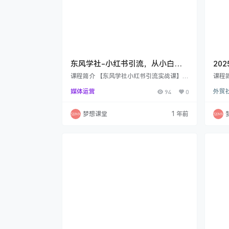
东风学社-小红书引流，从小白到
20
大神
统课
课程简介 【东风学社小红书引流实战课】系
课程
统化教学小红书运营与精准引流技巧，专攻
要点
媒体运营
94
0
外贸
学习资料领域变现！课程涵盖平台规则解
拓展
读、养号流程、爆款笔记创作（5大步骤教
联系
学）、关键词布局策略、限流破解方案及私
探讨
梦想课堂
1 年前
域安全导流方法等核心内容。通过9节实操
户搜
课+热门封面模板，手把手教你打造垂直领
等。
域账号，掌握笔记排名优化、流量词挖掘、
询盘
违规避坑等技能，重点解决"笔记曝光低、
度挖
引流被屏蔽"等运营难题。课程适用于知
成果。
识…
外贸