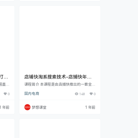
创建部
统及实操结合多种选品策略，让您精准把握
表式、
市场需求。深入剖析广告制作素材、层级架
图片制
构以及投放全流程，并提供数据监测优化放
安全有
量的有效方法与实用优化小技巧。 课程目录
…
K打造
店埔快淘系搜索技术-店捕快年度
学员
，涵盖环
课程简介 本课程是由店捕快推出的一套全面
 基础，
且深入的电商运营课程，旨在帮助您掌握提
0
国内电商
148
0
过丰富
升商品搜索流量和优化补单策略的有效方
打造数
法。课程内容丰富多样，涵盖了各种类型商
录监
品和不同场景下的运营策略。首先，您将学
1 年前
梦想课堂
1 年前
，还包
习到如“10 天新品搜索破 1000 的常用做法”
全面提
“14 天小单量补单计划”等具体的操作计划，
解等.
了解在短时间内提升新品搜索量的实用技
tho
巧。对于标品，课程提供了从计划制定到实
操玩法的全方位指导，包括“2024.6.2…