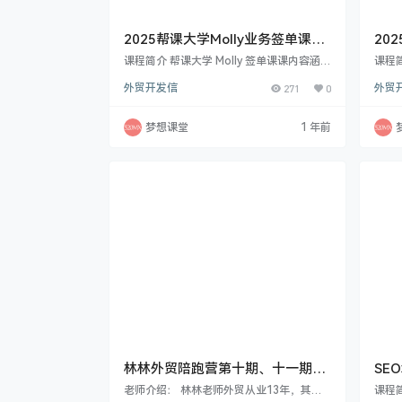
2025帮课大学Molly业务签单课，
20
外贸签单与客户关系管理
拓展
课程简介 帮课大学 Molly 签单课课内容涵盖
课程
Molly 直播课，如谈判、逼单等策略；外贸
造的
外贸开发信
271
0
外贸
人情感营销方案，包括各阶段及案例；还有
思维
讲好外贸品牌故事、完美客户来访接待、培
到 G
养客户忠诚度、花式逼单、涨价降价策略、
法，
梦想课堂
1 年前
提升样品转化率、销冠总结与计划、客户跟
等。
进及客诉处理思维等多方面. 2025年3月19
人的
日更新了直播 外贸优秀团队leader的必修
海外
课molly 课程目录 2025年3月19日更新 直
有丰
播 外贸优秀…
析。 
人…
林林外贸陪跑营第十期、十一期，
SE
月薪3k到资产千万
会员
老师介绍： 林林老师外贸从业13年，其中
课程