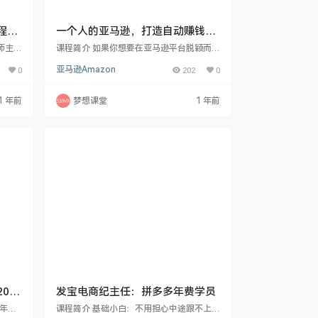
9-
一个人的亚马逊，打造自动赚钱小
生意
师主讲
课程简介 如果你想要在亚马逊平台脱颖而
更新
出，这套课程不容错过。它系统地涵盖选品
0
亚马逊Amazon
202
0
更新：
到供应链的诸多关键环节。在选品阶段，带
业短
你理解底层逻辑，开启灵感之源，从多渠道
短视频
获取产品创意，并确保产品合规性。机会挖
1 年前
梦想课堂
1 年前
 其它
掘上，核心关键词的找准、市场表现的观察
16期
（理论与实操）以及目标制定、数据模型建
个篇章
立等知识，助你精准发现商机。利润方面，
、拓展
深入了解费用组成与定价规则，实现对毛利
的有效掌控。而供应链课程则从全球贸易趋
势到自身经营策略，再…
024
发宝电商纪主任：拼多多年费学员
4年月
课程简介 基础小白：不用担心中途跟不上所