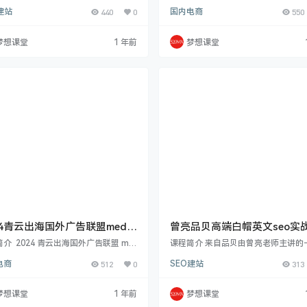
系，你想知道的都在这里!
赚美金VIP会员。本套课程主要介绍Go
份特训又要开新班咯拼多多现在的玩
建站
440
0
国内电商
550
 SEO流量结合Affiliate Marketing变
越简单粗暴起店真的太容易毫不夸张
打造一个可以持续稳定赚美金的英文网
只要跟对人，拼多多闭眼赚钱的年代
本课程专注于教授如何通过联盟营销和
了。电商讲究对的方法，到底是简单
梦想课堂
1 年前
梦想课堂
 SEO 实现美金收益。课程内容丰富全
能轻松爆单，还是累的要死却永远摸
盖多个重要板块。 在“一起赚美金 VI
脑？学习，是正道，我们不能再对它
会员”部分，详细介绍了联盟营销，包括 S
和漠视情绪，否则，你该掉队了。从
 是什么、利基市场的选择与分析、联盟
始，特训发车每月一班，班班爆满好
的产…
一直都在问特训是否开放报名了？是
开班了兄弟！ 纪主…
24青云出海国外广告联盟media
曾亮品贝高端白帽英文seo实
y项目课程
程，146节完整版
介 2024 青云出海国外广告联盟 me
课程简介 来自品贝由曾亮老师主讲的
 by 项目课程。本次课程大更新，总结多
面的英文SEO课价值8000元.课程内
电商
512
0
SEO建站
313
验。课程大纲包括：前沿讲述项目起
盖：关键词研究、病毒式内容创建、
原理与前景；基础操作环境配置及建
白帽外链获取等内容。从 Google 算
盟账户申请（SAS、乐天、impac
新、SEO 趋势到迷思误区剖析，再到
梦想课堂
1 年前
梦想课堂
BZ 等）与 offer 筛选；核心部分是五
技讲解，应有尽有。研究部分包括行