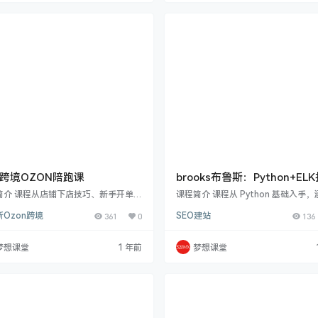
告投放，如搜索、智能广告投放，SS
众、关键词等研究方法与技巧。内容
impact EBZ 等，采用套 check 洗白
分涉及多种流行内容类型创作，如列
FT 插件洗白买量；返利网特性、…
专家意见式等，还有内容创作外包、
作等番外篇。外链获取部分讲解多种
效的…
跨境OZON陪跑课
brooks布鲁斯：Python+EL
seo数据分析监控系统
简介 课程从店铺下店技巧、新手开单准
课程简介 课程从 Python 基础入手
步，深入讲解后台仓库物流搭建、数据
境搭建、IDE 配置等；深入讲解 ELK
Ozon跨境
361
0
SEO建站
136
品、精细化上品定价等关键环节，更有
包括安装启动、常用 API 接口等。通
赛道选品法、爆款扶持分析等秘籍。无
的实战项目，如用 Python 与 ELK 
跨境小白还是有一定经验者，都能在此
据分析监控系统，涉及排名监控、收
梦想课堂
1 年前
梦想课堂
到如何利用平台数据精准选品、提高转
控、日志分析等多方面数据分析实战
、优化产品、处理各种运营问题，还包
括网站搭建以及百度专利算法剖析。
卖玩法、BCS 工具选品及特定品类经营
升学员在数据处理、系统构建及算法理
维度实用知识. 表哥跨境相关课程 课程
brooks布鲁斯相关课程 课程目录 用py
01.第一节：俄罗斯 OZON 跨境店铺
n与e…