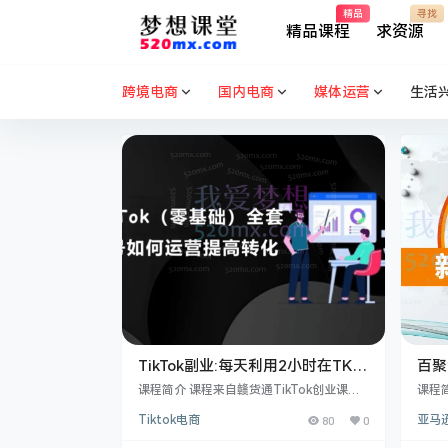
精品
寻找
精品课程
求资源
跨境电商
国内电商
媒体运营
生活
TikTok副业:每天利用2小时在TK实
百聚
现收益/零基础TikTok上如何变现
入门
课程简介 课程来自赣货通TikTok创业课堂
课程
课程
出品的TikTok副业每天利用2小时在TK实现
打造
Tiktok电商
80
0
亚马逊
收益/零基础TikTok上如何变现课程.课程共
础逐
五个章节包括：小白如何入门TK基础知
先详