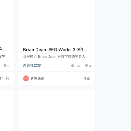
户实
Brian Dean-SEO Works 3.0谷歌
seo优化课程
发客
课程简介 Brian Dean 是数字营销界名人，
以真实
其《SEO That Works 3.0》课程具参考价
0
外贸独立站
137
0
户网站
值。Google 算法每年多次调整，一些旧的
差异、
SEO 优化观念已失效，如靠频繁更新网站
数据提
内容提升排名、过度关注长尾关键词、不积
1 年前
梦想课堂
1 年前
老鸟外
极创建外链等。同时有新观念，包括创建 Li
业务
nkreator 关注的内容、使用有效内容框
关数据
架、做好内容推广与链接建设、优化用户体
合自己
验感。Linkreator 即链接创建者，是能链…
用海关