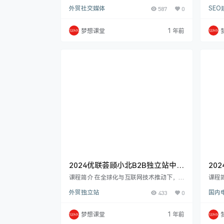
个人在家做外贸12年，完全靠自己，实现了
操体
一起
外贸社交媒体
587
0
SEO
从月薪3K到资产千万，2010年，在深圳工
ogle
贸一体的眼镜厂， 2011年进入上海外贸公
现，
司，产品是DIY工艺品，同年，开始从副业
站。
梦想课堂
1 年前
开展自己的雨伞外贸副业.2012年开始全职
谷歌
在家做外贸，2014年开始，在上海和深圳
面，涵
投资房产，2022年开始做小红书博主. 课程
P 
介绍： 主要讨论分享外贸，自媒体，轻创
EO
业，个人成长，身心灵，最新资讯……
营销
2024优联荟顾小北B2B独立站中阶
20
训练营6期
bu
课程简介 在全球化与互联网技术推动下，B
课程简
2B 市场机遇与挑战并存。优联荟 B2B 训练
dia
外贸独立站
433
0
国内
营已开展 第 6 期B2B 市场规模超 20 万亿美
年经
元且竞争激烈，众多企业面临数字化转型中
源、
网站流量与转化率的难题。SEO 和内容营
站；联
梦想课堂
1 年前
销虽重要却复杂。网站流量对 B2B 企业意
t、P