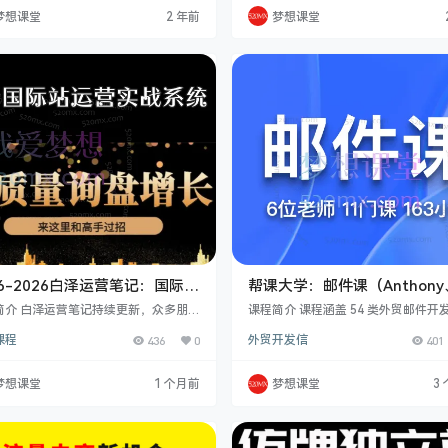
美国站、日本站、欧洲站等不同站点的
产品策划到全域爆款手把手教你打造
梦想课堂
2 年前
梦想课堂
课件及相关注意事项，让您顺利开启亚
P，爆款不断 贾真电商108将全域爆
旅。在 Listing 方面，为您提供 Ligh
课程 课程目录 全域爆款陪跑营【第1
isting 文案撰写指导，讲解店铺前台界
_「全域爆款」1期-真实用户2_「全域
常见术语，助您清晰了解平台规则。还
款」1期-切分场景3_「全域爆款」1期
到变体的合并与拆分等实用技…
需求4_「全域爆款」1期-榴莲…
26-2026白泽运营笔记：国际站
帮课大学：邮件课（Anthony
实战系统，提升店铺询盘量，
joy、sarah、may、JAC、lin
简介 白泽运营笔记持续更新，众多朋友
课程简介 课程涵盖 54 类外贸邮件开
个人运营综合实战技能
解决运营难题，提升店铺数据和综合运
6位老师
例，如价格谈判、客户关系维护等，
课程
436
0
外贸开发信
401
力，涵盖企业老板、管理层、运营及业
富开发信模板与应对策略。从 HTML 
人员。因笔记价值大，朋友们希望以视
营销到 Sarah 专项突破，再到万能
现，我遂将知识星球运营实战笔记浓缩
入剖析各环节。同时讲解邮件写作特
梦想课堂
1 个月前
梦想课堂
3
程。此课程内容详尽，传授国际站各板
盘回复技巧、开发进阶方法、独辟蹊
节，从入门到高阶，助掌握可迁移运营
户途径以及邮件技能储备要点等. 帮课
，实现店铺和个人发展。相比其他课
相关课程 课程目录 Anthony·邮件课 
我们体系化，有精细化布局、核心直通
类外贸邮件开发案例 10．价格上涨和