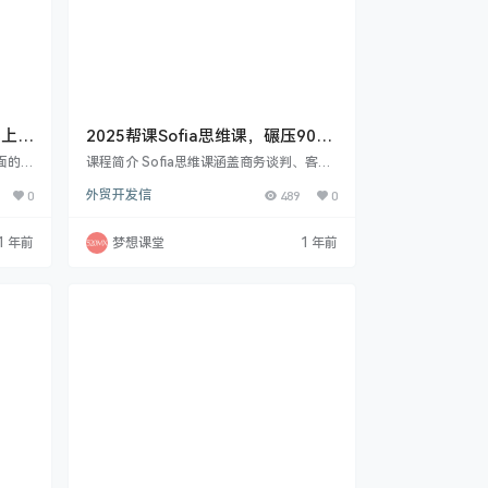
线上年
2025帮课Sofia思维课，碾压90%
以上的外贸业务员
面的内
课程简介 Sofia思维课涵盖商务谈判、客户
设置、
成交、视频会议、思维训练等多方面内容。
0
外贸开发信
489
0
级划
有 Sofia 独创商务谈判秘籍，用 “第三方”
权限设
巧妙应对各类问题；还有亿级客户成交新模
让你快
式复盘等助力拿下大客户。从外贸中的故事
1 年前
梦想课堂
1 年前
讲解了
思维运用，到各种场景下的邮件模板强化表
的制作
达，以及海外地推、跟进客户等实战技巧，
巧，
更有高薪外贸人必备准备工作讲解。 2025
营方
年3月19日更新了直播32 回顾2024年自己
、私域
销售额过亿的秘诀，展望202…