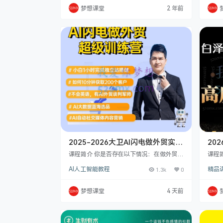
识、TK账号注册以及常见问题、如何运营
包括
梦想课堂
2 年前
号TK账号提高转化、如何在TK上玩转私域
注册
以及外贸企业如何利用TIKTOK等共34节.
马逊之
适合人群：跨境电商从业者不管你是做亚马
t-L
逊、虾皮、还是自建的独立站，都可以通过
面和
海外版某音TK给你的店铺做引流…
涉及
2025-2026大卫AI闪电做外贸实战
20
课-外贸建站-开发客户-内容营销-
运营
课程简介 你是否存在以下情况：在做外贸，
课程
从0到3做外贸实战课6-27期
但不懂独立站技术?客户少，不会用黑科技
提升
借此
AI人工智能教程
1.3k
0
精品
海量获客?不会写开发信和谈判，很难成交
营能
客户?不懂设计品牌和Catalog,不懂社交媒
务等
体内容营销? 学完这堂课，我能学到什么？
频呈
梦想课堂
4 天前
小白能自己快速完成独立站建站。每天写出
成课
100+本土化开发信。海外社媒不需要运
块细
营，自动化产出。10分钟能找到100个目标
能力
客户，效率提升20倍。10分钟就设计出cat
程，