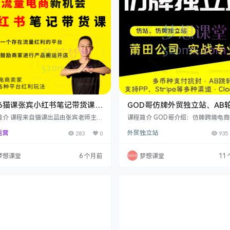
辑等，且注重实操结果。直通车重要，
要跟客户讲吗 11．如何应…
讲得简略，我讲得…
26猫课张宾小红书笔记带货课，
GOD哥仿牌外贸独立站、AB
搭建小红书模型，解决流量
支付系统、CLOCK斗篷从入
简介 课程来自猫课出品由张宾老师主讲
课程简介 GOD哥介绍：仿牌跨境电
利润低的问题.
红书流量课官网手机5980元张宾老师
阶
资深从业者，代码程序猿、流星优化
运营
283
0
外贸独立站
935
：小红书电商化玩法创始人12年电商老
商运营鹰。精通Facebook,Google,Yo
长各类小红书流量玩法小红书线下课每
e,Bing，TikTok，Instagram等几
过200人课程内容课程重点讲解了小红
平台投流要盖与SNS社媒运营，行业
梦想课堂
6 个月前
梦想课堂
11
流玩法、账号定位与开通专业号及店铺
15年. 课程内容：这套GOD仿牌课程
备工作、高效学习方法以及做小红书必
划老少皆宜，新手小白也能借此开启
了解的四个逻辑。在选品训练阶段，您
首先是从零到一投放广告，优化落地
会有货源和无货源选品的区别，掌握多
助斗篷投放 FP 广告并覆盖到位，还
品方法，并了解上货、优惠券设置等操
分析…
笔记训练…