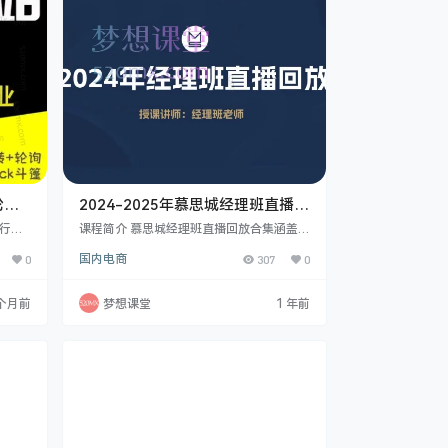
的各类技巧，如 SP 自动广告、手动广告、
SB 品牌广…
轮询
2024-2025年慕思城经理班直播回
门到高
放合集
商行业
课程简介 慕思城经理班直播回放合集涵盖丰
狮、电
富电商课程。有618狂欢节活动系列课，涉
0
国内电商
307
0
utub
及报名实操、关键词推广及产品规划等内
乎全行业
容；全站推广实操系列课助力了解与掌握全
经验超
站推广操作。慕思城商学院电商培训更是干
 个月前
梦想课堂
1 年前
这个计
货满满，包含从0-1实操分享、打造爆款短
征程：
视频、各类选品、店铺运营、推广思路解析
页后借
等多方面课程。还有精准人群推广实操系列
能学会
课，聚焦产品投放判断、计划权重解读等要
点。无论新手入门还是老手提升，都能从中
汲取实用电商知识…