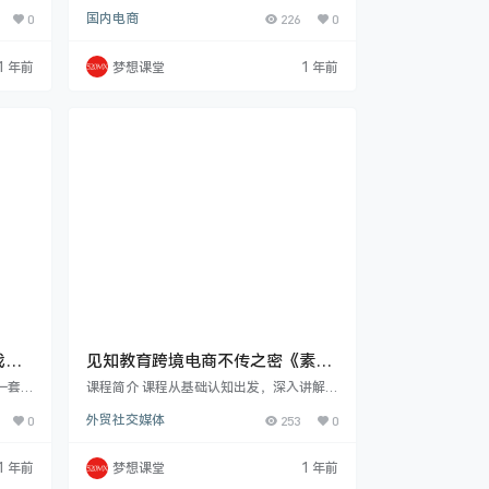
法越来
有直播回放都在!以前有30+节课，统统都算
0
国内电商
226
0
的说，
赠送的噢!助理会定期分类，以便大家观看~
又来
每节课都是干货满满呢。不用担心听不懂咱
操作就
是实操课，怎么做都有详细步骤教你的!新店
1 年前
梦想课堂
1 年前
不着头
如何起量，如何分析数据，产品怎么优化，
有抵抗
活动怎么配合?别担心听不懂，退一万步
去年开
说，就算听不明白，还有老师答疑呢~迈出
多兄弟
学习的这一步!别怕!课程涵盖以下板块：低
的，又
价自然技巧付费技巧大全【即将大更新】活
动技巧5大…
战课
见知教育跨境电商不传之密《素材
出海》
一套全
课程简介 课程从基础认知出发，深入讲解 F
容行涵
acebook 是什么以及为何在其上投放广告
0
外贸社交媒体
253
0
高质量
的优势。详细讲解了投放前的准备工作，包
法更
括个号、主页、bm 与企业户等概念及区
必杀
别，还涵盖国内户和海外户的开户流程。在
1 年前
梦想课堂
1 年前
业、受
电商运营核心环节，通过介绍 SaaS 建站系