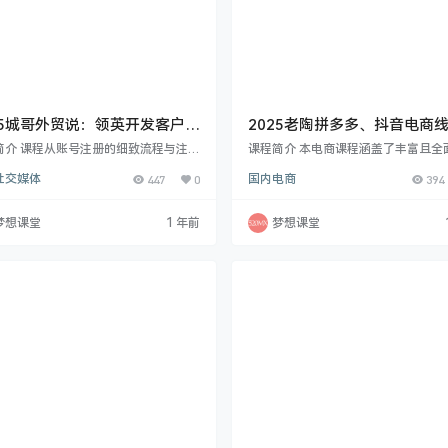
25城哥外贸说：领英开发客户系
2025老陶拼多多、抖音电商
,106节
卡
简介 课程从账号注册的细致流程与注意
课程简介 本电商课程涵盖了丰富且全
讲起，涵盖个人资料的精准设置、人脉
容。从基础的店铺选择、注册、信息
社交媒体
447
0
国内电商
394
与管理的有效策略，包括如何精准分辨
主营类目修改、保证金分类、权重等
人、高效加人及提升通过率等。还深入
分，到支付方式开通、子账号创建与
主动开发客户的多步骤实战方法，如客
置、运费模板设置等店铺基础操作，
梦想课堂
1 年前
梦想课堂
索、消息发送、利用插件与谷歌助力
速上手店铺搭建。在运营方面，深入
同时传授打造公司主页、获取更多流量
多维度的技巧，包括产品主图、标题
、跟进客户的新颖话题与技巧，助您深
与意义，SKU 布局、轮播图等制作技
掘领英潜力，高效开发客户，提升业务
还有分析市场竞品、定位自身产品运
 2025年5月28日更新至106节 城哥
向、获取不同流量渠道（如推荐流量
说相关…
流量、标准推广流量等…