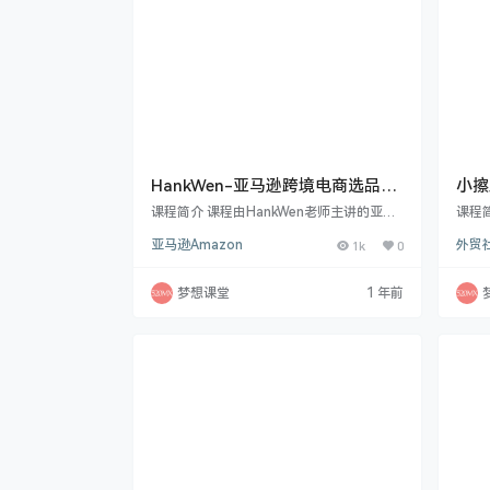
HankWen-亚马逊跨境电商选品及
小擦
分析+测款+运营及广告
Tik
课程简介 课程由HankWen老师主讲的亚马
课程
逊跨境电商选品及分析+测款.选品，FBM测
热门 
亚马逊Amazon
1k
0
外贸
款，发FBA是目前选品成后高的模式，也是
群、
试错成本最低，最容易盈利的模式注意:这个
实用剪
模式主要是围绕选品、测品去讲，并不是教
到后
梦想课堂
1 年前
你怎么做FBM，FBM只是测款一个手段，不
解，还
是目的，最终目的是发fba，做更高的投产
析 
比.新版在旧版基础上重新录一遍，所以看过
析，
旧版的老卖家，会看到我有些内容讲重复
业邮
了，这个很正常新版除了优化了测款流程，
社媒全
…