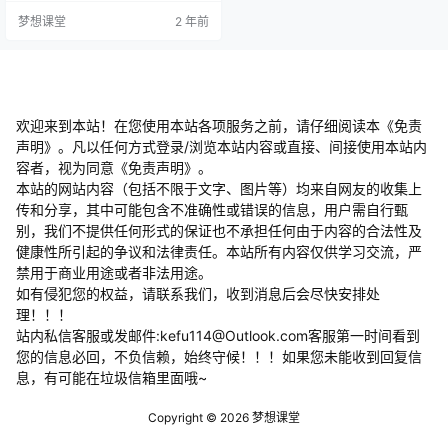
好累，睡觉仿佛是个任务而不是休
梦想课堂
2 年前
息 睡眠中断--睡不了整觉，一夜醒
好几次 身体状态差: 疼痛--肩颈、腰
部、头部等地方没有疾病却经常莫
名疼痛 易疲劳--总觉得自己很累，
打不起精神来 肥胖--新陈谢不好，
喝凉水都长肉 妇科--痛经、…
欢迎来到本站！在您使用本站各项服务之前，请仔细阅读本《免责
声明》。凡以任何方式登录/浏览本站内容或直接、间接使用本站内
容者，视为同意《免责声明》。
本站的网站内容（包括不限于文字、图片等）均来自网友的收集上
传和分享，其中可能包含不准确性或错误的信息，用户需自行甄
别，我们不提供任何形式的保证也不承担任何由于内容的合法性及
健康性所引起的争议和法律责任。本站所有内容仅供学习交流，严
禁用于商业用途或者非法用途。
​如有侵犯您的权益，请联系我们，收到消息后会尽快安排处
理！！！
站内私信客服或发邮件:kefu114@Outlook.com客服第一时间看到
您的信息必回，不负信赖，始终守候！！！如果您未能收到回复信
息，有可能在垃圾信箱里面哦~
Copyright © 2026
梦想课堂