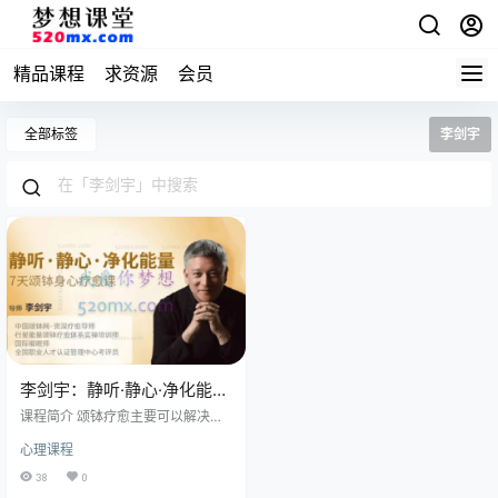
精品课程
求资源
会员
全部标签
李剑宇
李剑宇：静听·静心·净化能
量，7天颂钵身心疗愈课 视
课程简介 颂钵疗愈主要可以解决哪
频+音频课程
些问题 ? 睡眠障碍: 失眠--身体疲惫
心理课程
不堪，躺下来却久久无法入睡 噩梦-
-梦里充满另自己恐惧和焦虑的人、
38
0
事、物 浅睡眠--无论睡多久都觉得