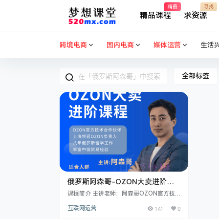
精品
寻找
精品课程
求资源
跨境电商
国内电商
媒体运营
生活
全部标签
俄罗斯阿森哥-OZON大卖进阶课
程
课程简介 主讲老师：阿森哥OZON官方技
术合作伙伴上海悦逛OZON负责人八年俄罗
互联网运营
141
0
斯留学工作丰富中俄贸易经验课程亮点OZ
ON运营的底层逻辑+实操演示对接俄罗斯O