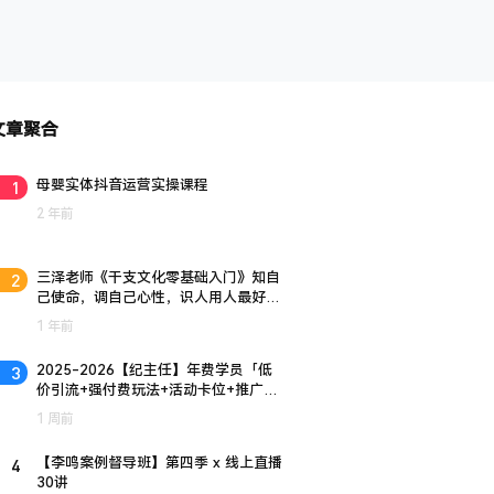
文章聚合
1
母婴实体抖音运营实操课程
2 年前
2
三泽老师《干支文化零基础入门》知自
己使命，调自己心性，识人用人最好的
工具模型
1 年前
3
2025-2026【纪主任】年费学员「低
价引流+强付费玩法+活动卡位+推广自
救+稽查规避」全链路运营体系
1 周前
4
【李鸣案例督导班】第四季 x 线上直播
30讲