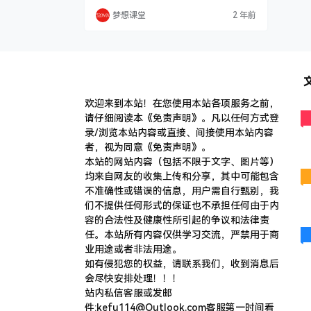
ZON办公室+高质量社群对接官方主推物流
梦想课堂
2 年前
AI工具OZON实操应用课时不间断更新学完
收获独立运营OZON店铺多种AI工具应用跨
境电商免费使用悦逛自研AI选品数据分析的
底层逻辑掌握OZON实操技巧适合人群1.想
要入局0OZON的商家及个人2.国内…
欢迎来到本站！在您使用本站各项服务之前，
请仔细阅读本《免责声明》。凡以任何方式登
录/浏览本站内容或直接、间接使用本站内容
者，视为同意《免责声明》。
本站的网站内容（包括不限于文字、图片等）
均来自网友的收集上传和分享，其中可能包含
不准确性或错误的信息，用户需自行甄别，我
们不提供任何形式的保证也不承担任何由于内
容的合法性及健康性所引起的争议和法律责
任。本站所有内容仅供学习交流，严禁用于商
业用途或者非法用途。
​如有侵犯您的权益，请联系我们，收到消息后
会尽快安排处理！！！
站内私信客服或发邮
件:kefu114@Outlook.com客服第一时间看