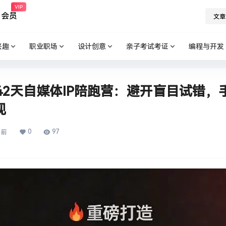
VIP
会员
文章
兴趣
职业职场
设计创意
亲子考试考证
编程与开发
爷42天自媒体IP陪跑营：避开盲目试错
现
0
97
月前