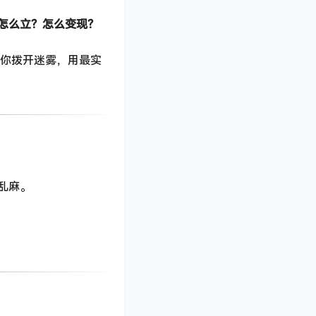
怎么立？怎么变现？
帮你拨开迷雾，用最实
乱麻。