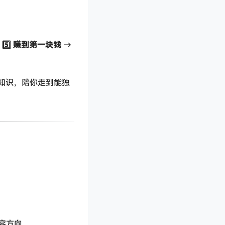
→
5️⃣ 赚到第一块钱
​ →
心知识，陪你走到能独
容方向。