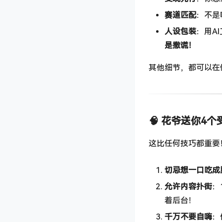
赛道匹配
：不是
人设包装
：用A
是撒谎！
其他细节，都可以在
🧠 花爷送你4
这比任何技巧都重要
切忌想一口吃成
允许内容扑街
：
着后台！
千万不要自嗨
：