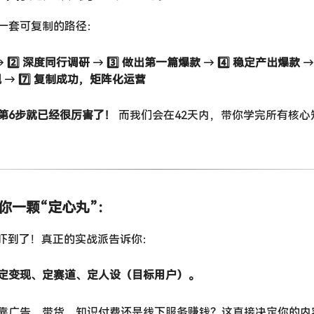
一套可复制的路径：
 →
2️⃣ 深度同行调研
​ →
3️⃣ 做出第一篇爆款
​ →
4️⃣ 稳定产出爆款
​ 
现
​ →
7️⃣ 复制成功，矩阵化运营
第6步就已经很厉害了！
​ 而我们会在42天内，带你学完所有核
给你一颗“定心丸”：
”吓到了！真正的实战派告诉你：
定变现、定赛道、定人设（目标用户）。
靠广告、带货、知识付费还是线下服务赚钱？这直接决定你的内