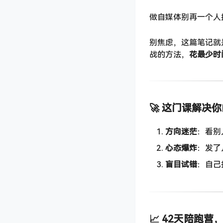
做自媒体别再一个人
别焦虑，这篇笔记就
战的方法，
花最少时
🚀 这门课解决
方向迷茫
：看别
心态爆炸
：发了
盲目试错
：自己
📈 42天陪跑