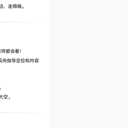
远、走得稳。
老师都会看！
反向指导定位和内容
。
大空。