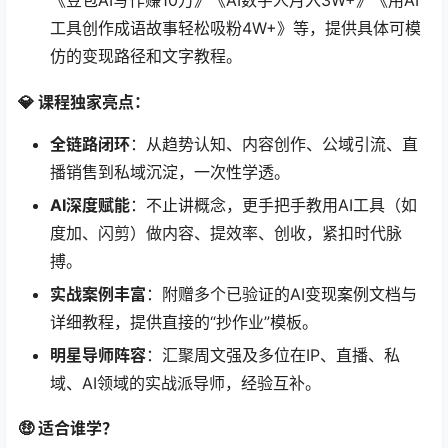
《豆包AI写作赚10万》《AI数字人月入3W+》《用AI
工具创作成语故事轻松吸粉4W+》等，提供具体可模
仿的变现路径和文字教程。
💎 课程独家亮点：
全链路闭环
：从趋势认知、内容创作、公域引流、直
播销售到私域沉淀，一次性学透。
AI深度赋能
：不止讲概念，更手把手教用AI工具（如
度加、闪剪）做内容、提效率、创收，紧扣时代脉
搏。
实战案例丰富
：附赠多个已验证的AI变现案例文档与
详细教程，提供直接的“抄作业”模板。
明星导师阵容
：汇聚周文强及多位在IP、直播、私
域、AI领域的实战派导师，经验互补。
🤑 适合谁学？