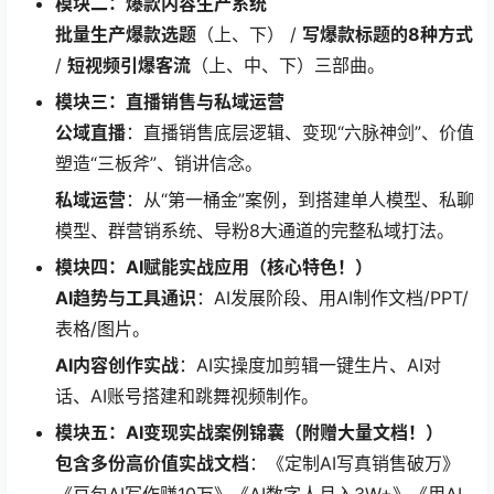
模块二：爆款内容生产系统
批量生产爆款选题
（上、下） /
写爆款标题的8种方式
/
短视频引爆客流
（上、中、下）三部曲。
模块三：直播销售与私域运营
公域直播
：直播销售底层逻辑、变现“六脉神剑”、价值
塑造“三板斧”、销讲信念。
私域运营
：从“第一桶金”案例，到搭建单人模型、私聊
模型、群营销系统、导粉8大通道的完整私域打法。
模块四：AI赋能实战应用（核心特色！）
AI趋势与工具通识
：AI发展阶段、用AI制作文档/PPT/
表格/图片。
AI内容创作实战
：AI实操度加剪辑一键生片、AI对
话、AI账号搭建和跳舞视频制作。
模块五：AI变现实战案例锦囊（附赠大量文档！）
包含多份高价值实战文档
：《定制AI写真销售破万》