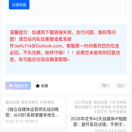
百度网盘
温馨提示：如遇到下载链接失效、支付问题、版权等问
题！请您站内私信客服或者发邮
件:kefu114@Outlook.com，客服第一时间看到您的信息
必回，不负信赖，始终守候！！！如果您未能收到回复信
息，有可能在垃圾信箱里面哦~
0
0
海报分享
收藏
媒体运营
微信视频号
抖音电商
公众号运营
媒体运营
小红书电商
微信视频号
快手短视频
抖音电商
《独立自媒体运营师实战训练
文案写作
知乎自媒体
营：从0到1系统掌握本地生活
2026年花爷42天自媒体IP陪跑
变现》
2026-4-21 18:59:27
营：避开盲目试错，手把手带
你从0到1稳定变现
2026-4-24 9:56:54