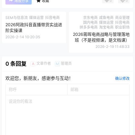
0
0
海报分享
收藏
SEM与信息流
媒体运营
抖音电商
京东电商
咸鱼电商
商业管理
国内电商
媒体运营
抖音电商
2026阿政抖音直播带货实战进
拼多多电商
淘宝电商
职业职场
阶实操课
2026蒋晖电商战略与管理落地
2026-2-14 10:20:35
班（不是视频课，是文档课）
2026-2-19 11:48:33
0 条回复
文章作者
管理员
A
M
欢迎您，新朋友，感谢参与互动！
确认修改