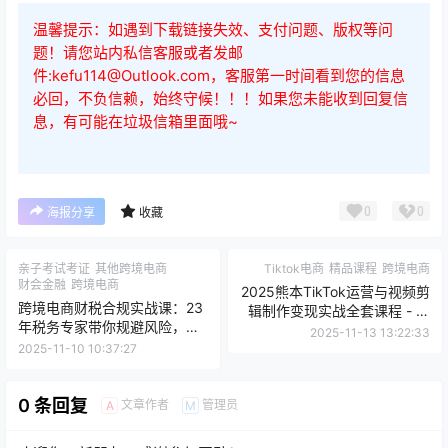
温馨提示：如遇到下载链接失效、支付问题、版权等问
题！请您站内私信客服或者发邮
件:kefu114@Outlook.com，客服第一时间看到您的信息
必回，不负信赖，始终守候！！！如果您未能收到回复信
息，有可能在垃圾信箱里面哦~
0
0
海报分享
收藏
亲子考试考证
其他跨境电商
Tiktok电商
精品课程
跨境电商
财会金融
跨境电商
2025熊本TikTok运营与视频剪
跨境电商财税合规实战课：23
辑制作变现实战全套课程 - 从
年税务专家带你规避风险，稳
0到1掌握海外抖音变现
2025-11-13 13:22:33
健增长
2025-11-10 10:37:27
0 条回复
文章作者
管理员
A
M