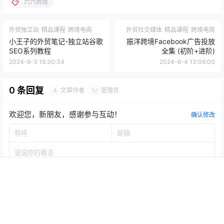
六六跨境
外贸独立站
精品课程
跨境电商
外贸社交媒体
精品课程
跨境电商
小王子的外贸笔记-独立站谷歌
振洋跨境Facebook广告投放
SEO系列教程
全集 (初阶+进阶)
2024-6-3 15:30:34
2024-6-4 13:06:00
0 条回复
文章作者
管理员
A
M
欢迎您，新朋友，感谢参与互动！
确认修改
首页
开通会员
菜单
我的