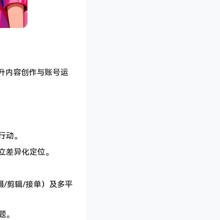
升内容创作与账号运
：
行动。
立差异化定位。
摄/剪辑/接单）及多平
题。