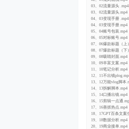
03、02流量源头.mp4
04、03变现手册 .mp4
04、03变现手册.mp4
05、04账号包装.mp4
06、05对标账号.mp4
07、06爆款标题（上）
08、07爆款标题（下）
09、08吸睛封面.mp4
10、09丰富文案.mp4
11、10笔记分析.mp4
12、11不出镜plog.mp
13、12万能vlog脚本.
14、13拆解脚本.mp4
15、14口播出镜.mp4
16、15剪辑一点通.mp
17、16善抓热点.mp4
18、17GPT百条文案
19、18数据分析.mp4
20、19商业接单.mp4
21、20全平台运营.mp