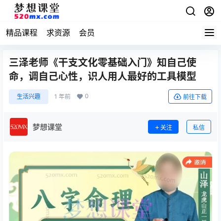
精品课程
求资源
会员
三泽老师《干支文化零基础入门》知自己使
命，调自己心性，识人用人最好的工具模型
0
生活兴趣
1 年前
前往下载
梦想课堂
关注
私信