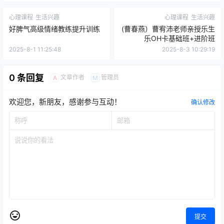
心理课程
生活兴趣
心理课程
生活兴趣
好脾气高级情绪教练提升训练
(曹春燕）曹宥沛老师亲授乐生
乐OH卡基础班+进阶班
2025-8-1 11:25:48
2025-8-3 10:29:19
0 条回复
文章作者
管理员
A
M
欢迎您，新朋友，感谢参与互动！
确认修改
提交