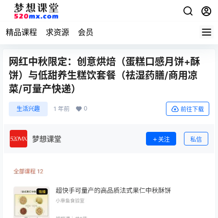
精品课程
求资源
会员
网红中秋限定：创意烘焙（蛋糕口感月饼+酥
饼）与低甜养生糕饮套餐（祛湿药膳/商用凉
菜/可量产快递）
0
生活兴趣
1 年前
前往下载
梦想课堂
关注
私信