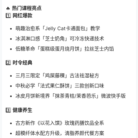
🔥 ​
热门课程亮点
1️⃣ ​
网红爆款
萌趣治愈系「Jelly Cat卡通面包」教学
冰淇淋口感「芝士奶角」可冷冻快递技术
低糖革命「蛋糕级蛋月烧月饼」拉丝芝士内馅
2️⃣ ​
时令经典
三月三限定「鸡屎藤稞」古法祛湿秘方
中秋必学「法式果仁酥饼」三款创新口味
冰皮月饼新境界「抹茶青桔/茉香芭乐」微波快手版
3️⃣ ​
健康养生
古方新作《以花入馔》玫瑰药膳饮品全系
超模纤体水配方升级，清脂养颜代餐方案