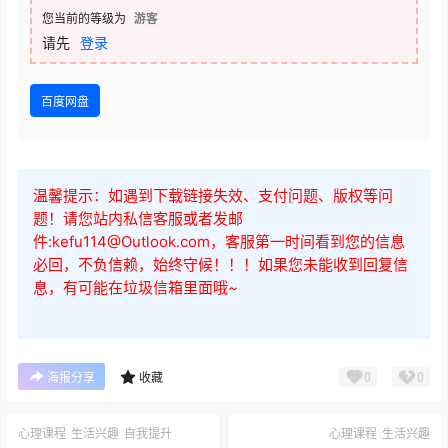
请先
登录
百度网盘
温馨提示：如遇到下载链接失效、支付问题、版权等问
题！请您站内私信客服或者发邮
件:kefu114@Outlook.com，客服第一时间看到您的信息
必回，不负信赖，始终守候！！！如果您未能收到回复信
息，有可能在垃圾信箱里面哦~
0
0
海报分享
收藏
心理课程
生活兴趣
自我提升
心理课程
生活兴趣
引航者教育：非暴力沟通成长
月亮老师 自我接纳，活出真
营
我”正念冥想 12节