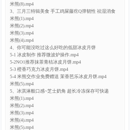
3、三月三特辑美食 手工鸡屎藤疙Q弹韧性 祛湿消食
米熊(1).mp4
米熊(2).mp4
米熊(3).mp4
米熊(4).mp4
4、你可能没吃过这么好吃的低甜冰皮月饼
5-1 冰皮制作 推荐微波炉操作.mp4
5-2NO1推荐抹茶青桔冰皮月饼.mp4
5-3 橙香巧克力冰皮月饼.mp4
5-4 米熊交作业免费赠送 茉香芭乐冰皮月饼.mp4
米熊(5).mp4
5、冰淇淋般口感~芝士奶角 超长冷冻保存可快递
米熊(1).mp4
米熊(2).mp4
米熊(3).mp4
米熊(4).mp4
米熊(5).mp4
米熊(6).mp4