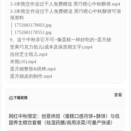
3-3米熊交作业过千人免费赠送 黑巧橙心中秋酥饼可渐
渐资料
│ 1752681170603.jpg
│ 1752681178551.jpg
9、这个中秋非它不可~像蛋糕一样好吃的~蛋月烧
坚果巧克力馅儿(成本及保质期文字).mp4
拉丝芝士馅儿.mp4
米熊(10).mp4
蛋月烧整形&烘烤.mp4
蛋月烧皮的制作.mp4
查看
下载权限
网红中秋限定：创意烘焙（蛋糕口感月饼+酥饼）与低
甜养生糕饮套餐（祛湿药膳/商用凉菜/可量产快递）
您当前的等级为
游客