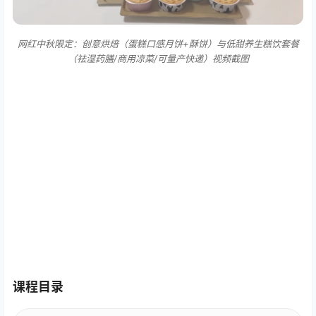
网红中秋限定：创意烘焙（蛋糕口感月饼+酥饼）与低甜养生糕饮套餐
（祛湿药膳/商用凉菜/可量产快递）视频截图
课程目录
1、Jelly cat卡通面包开启面包创新之旅