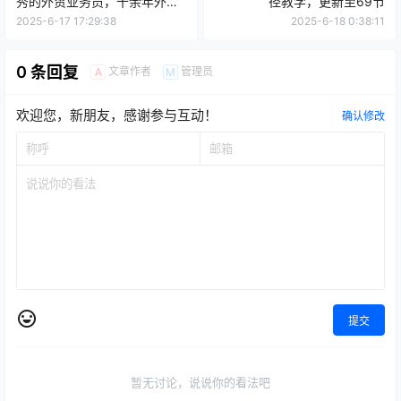
秀的外贸业务员，十余年外贸
径教学，更新至69节
从0-1实战经验
2025-6-17 17:29:38
2025-6-18 0:38:11
0 条回复
文章作者
管理员
A
M
欢迎您，新朋友，感谢参与互动！
确认修改
提交
暂无讨论，说说你的看法吧