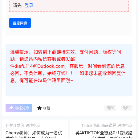
请先
登录
百度网盘
温馨提示：如遇到下载链接失效、支付问题、版权等问
题！请您站内私信客服或者发邮
件:kefu114@Outlook.com，客服第一时间看到您的信息
必回，不负信赖，始终守候！！！如果您未能收到回复信
息，有可能在垃圾信箱里面哦~
0
0
海报分享
收藏
外贸开发信
跨境电商
Tiktok电商
精品课程
跨境电商
Cherry老师：如何成为一名优
英华TIKTOK全链路0-1变现路