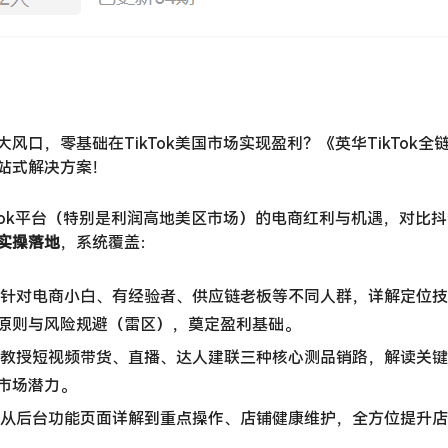
风口，零基础在TikTok美国市场实现盈利？《英华TikTok全链
站式解决方案！
kTok平台（特别是利润高地美区市场）的电商红利与机遇，对比
实操落地
，系统覆盖：
​ 针对电商小白、有经验者、供应链老板等不同人群，详解定位
原则与风险规避（雷区），奠定盈利基础。
​ 教授短视频带货、直播、达人建联三种核心测品销路，解读关
市场潜力。
​ 从后台功能页面详解到重点操作、店铺健康维护，全方位提升