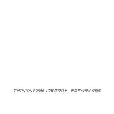
英华TIKTOK全链路0-1变现路径教学，更新至69节视频截图