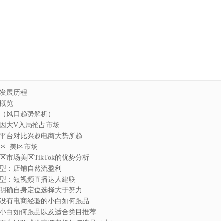
司发展历程
就概览
因（风口趋势解析）
台原因大V入局抢占市场
内抖音平台对比兴趣电商大势所趋
地区–美区市场
区市场美区TikTok的优势分析
盈利模型：店铺自然流盈利
盈利模型：短视频直播达人建联
考：明确自身定位选择大于努力
考：没有电商经验的小白如何跟品
验的小白如何跟品以及适合类目推荐