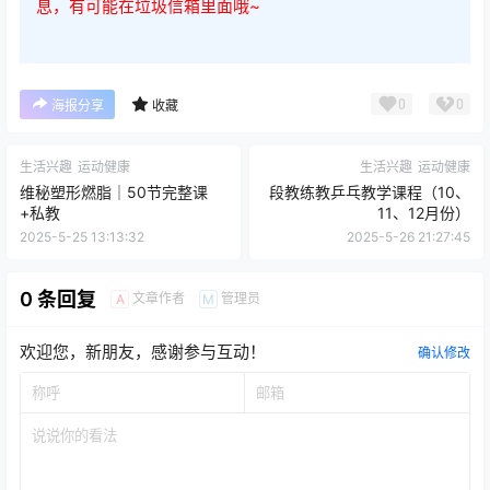
息，有可能在垃圾信箱里面哦~
0
0
海报分享
收藏
生活兴趣
运动健康
生活兴趣
运动健康
维秘塑形燃脂｜50节完整课
段教练教乒乓教学课程（10、
+私教
11、12月份）
2025-5-25 13:13:32
2025-5-26 21:27:45
0 条回复
文章作者
管理员
A
M
欢迎您，新朋友，感谢参与互动！
确认修改