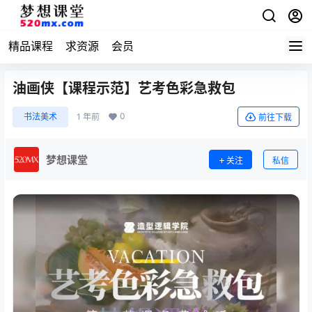
精品课程
求资源
会员
油画侠【课程示范】艺考色彩急救包
0
书法美术
1 年前
前往下载
梦想课堂
关注
私信