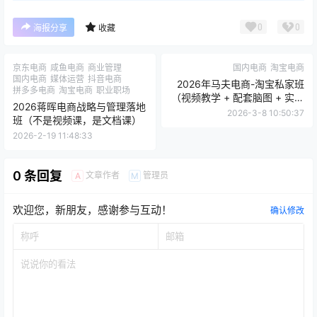
0
0
海报分享
收藏
京东电商
咸鱼电商
商业管理
国内电商
淘宝电商
国内电商
媒体运营
抖音电商
2026年马夫电商-淘宝私家班
拼多多电商
淘宝电商
职业职场
（视频教学 + 配套脑图 + 实战
2026蒋晖电商战略与管理落地
表格工具 + 实时更新）
2026-3-8 10:50:37
班（不是视频课，是文档课）
2026-2-19 11:48:33
0 条回复
文章作者
管理员
A
M
欢迎您，新朋友，感谢参与互动！
确认修改