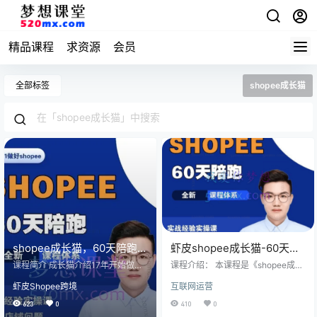
精品课程
求资源
会员
全部标签
shopee成长猫
shopee成长猫，60天陪跑
虾皮shopee成长猫-60天陪
课，实战经验实操课，解决
跑课，从0到一做好shopee
课程简介 成长猫介绍17年开始做跨
课程介绍： 本课程是《shopee成长
店铺问题
境领域，做过三年外贸B2B，在20
猫-30天陪跑课，从0到一做好shop
虾皮Shopee跨境
互联网运营
年初开始做B2C，也跟你们一样迷
ee》，课程共31节，官网售价2899
茫过，纠结过。直想着可以通过什
元。 成长猫介绍： 积累17年开始做
623
0
410
0
么方式创业，改变一眼望到头的工
跨境领域，做过三年外贸B2B，在2