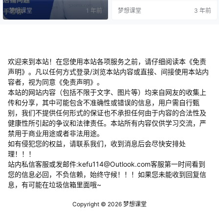
作，实现财务自由.一开始兼职，每
0年初开始做B2C，也跟你们一样迷
梦想课堂
1 年前
梦想课堂
3 年前
天下班做店铺，第4天就出单了，个
茫过，纠结过。一直想着可以通过
月上优选卖家，虽然一直进步很
什么方式创业，改变一眼望到头的
快，但其实也走过很多坑和弯路，
工作，实现财务自由。 起步一开始
成长猫不是什么资产上亿的x>成功
兼职，每天下班做店铺，第4天就出
人士，我也是从普通上班族，普通
单了，一个月上优选卖家，虽然一
的家庭出一步步坚持。21年4月，辞
直进步很快，但其实也走过很多…
职创业终于拨云见…
欢迎来到本站！在您使用本站各项服务之前，请仔细阅读本《免责
声明》。凡以任何方式登录/浏览本站内容或直接、间接使用本站内
容者，视为同意《免责声明》。
本站的网站内容（包括不限于文字、图片等）均来自网友的收集上
传和分享，其中可能包含不准确性或错误的信息，用户需自行甄
别，我们不提供任何形式的保证也不承担任何由于内容的合法性及
健康性所引起的争议和法律责任。本站所有内容仅供学习交流，严
禁用于商业用途或者非法用途。
​如有侵犯您的权益，请联系我们，收到消息后会尽快安排处
理！！！
站内私信客服或发邮件:kefu114@Outlook.com客服第一时间看到
您的信息必回，不负信赖，始终守候！！！如果您未能收到回复信
息，有可能在垃圾信箱里面哦~
Copyright © 2026
梦想课堂