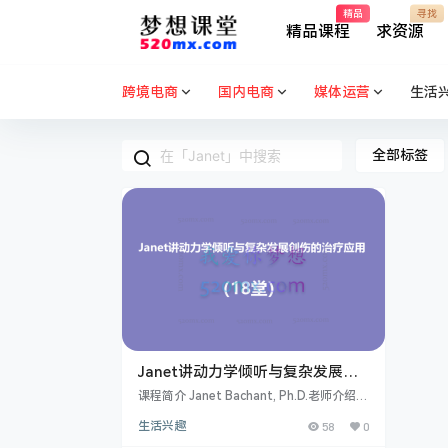
精品
寻找
精品课程
求资源
跨境电商
国内电商
媒体运营
生活
全部标签
Janet讲动力学倾听与复杂发展创
伤的治疗应用（18堂）
课程简介 Janet Bachant, Ph.D.老师介绍
珍妮特·巴尚 著名创伤治疗专家 心理学家、
生活兴趣
58
0
精神分析家和教育家 从事心理治疗工作39
年 从事教学督导工作31年 纽约州立大学心