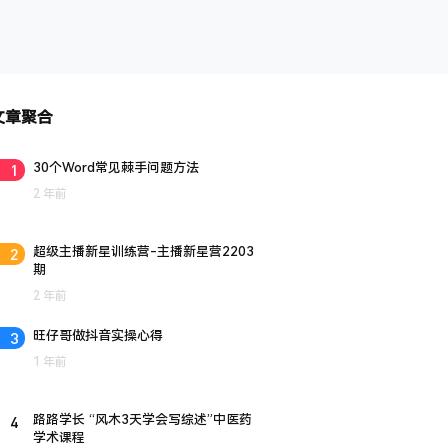
文章聚合
1
30个Word常见棘手问题方法
2 年前
2
超级主播新星训练营-主播新星营2203
期
2 年前
3
旺仔哥做抖音实操心得
1 年前
4
路路学长 “风木3天学会写综述”中医药
学术课程