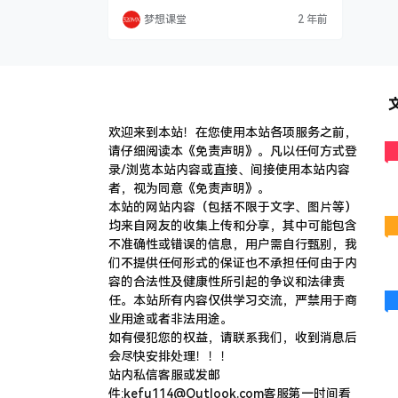
理学教授 纽约精神分析中心督导师 911后
梦想课堂
2 年前
「纽约灾难咨询联合会」主席，引领350多
名精神卫生工作者 Janet老师对本次课程的
描述： 动力学倾听 此次课程会对创伤的治
疗进行探索，特别是对于复杂发展创伤。在
创伤的来访者…
欢迎来到本站！在您使用本站各项服务之前，
请仔细阅读本《免责声明》。凡以任何方式登
录/浏览本站内容或直接、间接使用本站内容
者，视为同意《免责声明》。
本站的网站内容（包括不限于文字、图片等）
均来自网友的收集上传和分享，其中可能包含
不准确性或错误的信息，用户需自行甄别，我
们不提供任何形式的保证也不承担任何由于内
容的合法性及健康性所引起的争议和法律责
任。本站所有内容仅供学习交流，严禁用于商
业用途或者非法用途。
​如有侵犯您的权益，请联系我们，收到消息后
会尽快安排处理！！！
站内私信客服或发邮
件:kefu114@Outlook.com客服第一时间看