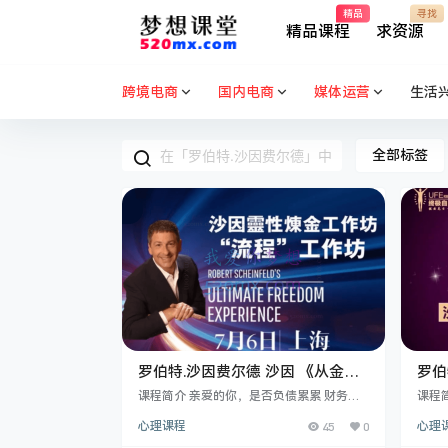
精品
寻找
精品课程
求资源
跨境电商
国内电商
媒体运营
生活
全部标签
罗伯特.沙因费尔德 沙因 《从金钱
罗伯
游戏中彻底解脱》现场课录音
上工
课程简介 亲爱的你，是否负债累累 财务上
课程简
捉襟见用? 或财务状况良好， 却想要更好?
幕）
商业
心理课程
45
0
心理
或想要维系自己的成功， 我他利络到#带典
以来
力? 以上任何一个问题，如果你的回答是
什么