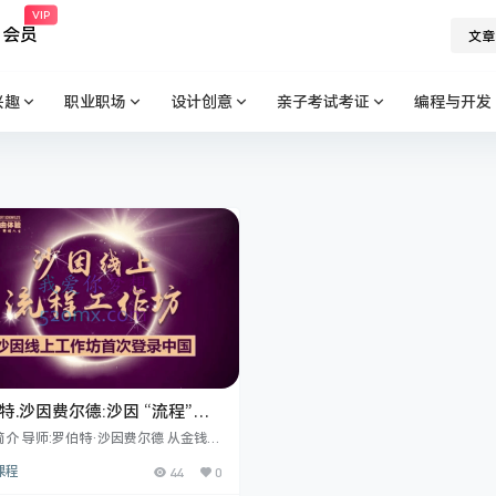
VIP
会员
文章
兴趣
职业职场
设计创意
亲子考试考证
编程与开发
特.沙因费尔德:沙因 “流程”线
作坊20讲视频课程 （中文字
介 导师:罗伯特·沙因费尔德 从金钱/
/人性游戏中彻底解脱的落地工具 有史
课程
44
0
我们都被四个问题困扰着: 我是谁? 我为
在这里? 我的目的是什么? 当我在这里