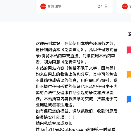
“是”，那么说明你正处于金钱游戏当中，并
时，
梦想课堂
2 年前
承受着它所带来的不良后果。即使你的利润
答案
正在滚动增长，但总有些你为了赚钱而需付
以及
出的无形代价，那这笔钱就总是处于风险之
意里
中，可能随时会消失。 从金钱游戏中彻底解
你整
脱工作务让你找到真正的能力所在，以及如
个答
何做才…
欢迎来到本站！在您使用本站各项服务之前，
请仔细阅读本《免责声明》。凡以任何方式登
录/浏览本站内容或直接、间接使用本站内容
者，视为同意《免责声明》。
本站的网站内容（包括不限于文字、图片等）
均来自网友的收集上传和分享，其中可能包含
不准确性或错误的信息，用户需自行甄别，我
们不提供任何形式的保证也不承担任何由于内
容的合法性及健康性所引起的争议和法律责
任。本站所有内容仅供学习交流，严禁用于商
业用途或者非法用途。
​如有侵犯您的权益，请联系我们，收到消息后
会尽快安排处理！！！
站内私信客服或发邮
件:kefu114@Outlook.com客服第一时间看