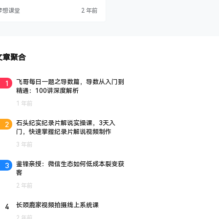
事情究竟是如何运作的? 这四个问题的
梦想课堂
2 年前
，塑造和影响了我们生活中的一切这，
把我们带到的地方，它会流动在你的生
，它会流动在你的金钱里，它会影响着
个生命和人生。 我们无法绝对地肯定这
案，所以在这里罗伯特·沙因费尔德…
文章聚合
1
飞哥每日一题之导数篇，导数从入门到
精通：100讲深度解析
1 年前
2
石头纪实纪录片解说实操课，3天入
门，快速掌握纪录片解说视频制作
3 年前
3
鉴锋亲授：微信生态如何低成本裂变获
客
2 年前
4
长颈鹿家视频拍摄线上系统课
2 年前