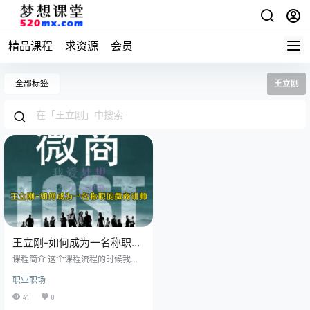
精品课程
求资源
会员
全部标签
王立刚
王立刚-如何成为一名称职的
微商讲师
课程简介 这个课程流程的时候我给
大家分享过就是首先破冰然后抛出
职业职场
课程价值，然后再逐一讲一下那我
们的课题到底讲什么课题到底怎么
41
0
去讲，凭什么我就能讲？凭什么我