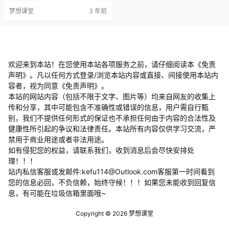
讲的东西大家都能听？ 首先第一个
梦想课堂
3 年前
要成为专家就像我们今天生病了，
我们要到医院里面不管说医生说什
么你都要无理由的去相信，为什
么？他是专家咱们不懂对不对？ 我
们要了解到背搞的永远成不了演讲
大师，很多人说我既然是微商讲
师，在微信上进行讲课我随便讲
欢迎来到本站！在您使用本站各项服务之前，请仔细阅读本《免责
讲，那我拿…
声明》。凡以任何方式登录/浏览本站内容或直接、间接使用本站内
容者，视为同意《免责声明》。
本站的网站内容（包括不限于文字、图片等）均来自网友的收集上
传和分享，其中可能包含不准确性或错误的信息，用户需自行甄
别，我们不提供任何形式的保证也不承担任何由于内容的合法性及
健康性所引起的争议和法律责任。本站所有内容仅供学习交流，严
禁用于商业用途或者非法用途。
​如有侵犯您的权益，请联系我们，收到消息后会尽快安排处
理！！！
站内私信客服或发邮件:kefu114@Outlook.com客服第一时间看到
您的信息必回，不负信赖，始终守候！！！如果您未能收到回复信
息，有可能在垃圾信箱里面哦~
Copyright © 2026
梦想课堂