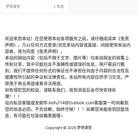
装和使用流程开始，无论是苹果手
梦想课堂
2 年前
机、安卓手机，还是电脑端安卓模
拟器，都有详细的实操讲解，确保
您能够顺利安装并熟练使用 TikTo
k。第二部分tiktok账号设置。包括
TikTok 账号规划，帮助您明确账号
的定位…
欢迎来到本站！在您使用本站各项服务之前，请仔细阅读本《免责
声明》。凡以任何方式登录/浏览本站内容或直接、间接使用本站内
容者，视为同意《免责声明》。
本站的网站内容（包括不限于文字、图片等）均来自网友的收集上
传和分享，其中可能包含不准确性或错误的信息，用户需自行甄
别，我们不提供任何形式的保证也不承担任何由于内容的合法性及
健康性所引起的争议和法律责任。本站所有内容仅供学习交流，严
禁用于商业用途或者非法用途。
​如有侵犯您的权益，请联系我们，收到消息后会尽快安排处
理！！！
站内私信客服或发邮件:kefu114@Outlook.com客服第一时间看到
您的信息必回，不负信赖，始终守候！！！如果您未能收到回复信
息，有可能在垃圾信箱里面哦~
Copyright © 2026
梦想课堂