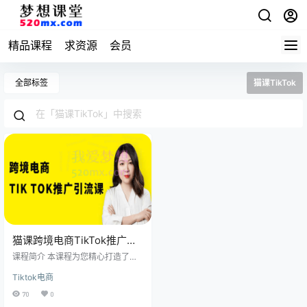
精品课程
求资源
会员
全部标签
猫课TikTok
猫课跨境电商TikTok推广引
流课
课程简介 本课程为您精心打造了全
面且实用的 TikTok 推广引流知识体
Tiktok电商
系。课程涵盖三个板块：第一1部分t
iktok的基础使用，您将深入了解 Ti
70
0
kTok 的基础使用。从 TikTok 的安