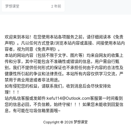
练。亚马逊的创业，不是讲出来
梦想课堂
2 年前
的，而是做出来的。我们的课程最
大的特点就是实战，一切以实际操
作为基准。教你到底该怎么“做”亚马
逊。而不是“学”亚马逊！亚马逊FBA
全套运营课程安排如下：课前预习
+正式现场授课+现场咨询答疑+店
铺案例实操运营参与+…
欢迎来到本站！在您使用本站各项服务之前，请仔细阅读本《免责
声明》。凡以任何方式登录/浏览本站内容或直接、间接使用本站内
容者，视为同意《免责声明》。
本站的网站内容（包括不限于文字、图片等）均来自网友的收集上
传和分享，其中可能包含不准确性或错误的信息，用户需自行甄
别，我们不提供任何形式的保证也不承担任何由于内容的合法性及
健康性所引起的争议和法律责任。本站所有内容仅供学习交流，严
禁用于商业用途或者非法用途。
​如有侵犯您的权益，请联系我们，收到消息后会尽快安排处
理！！！
站内私信客服或发邮件:kefu114@Outlook.com客服第一时间看到
您的信息必回，不负信赖，始终守候！！！如果您未能收到回复信
息，有可能在垃圾信箱里面哦~
Copyright © 2026
梦想课堂