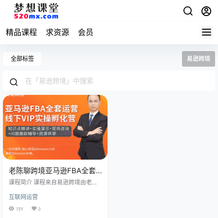
精品课程
求资源
会员
全部标签
易逊跨境
老陈聊跨境亚马逊FBA全套
运营线下VIP实操孵化营，一
课程简介 课程来自易逊跨境由老陈
站式辅导，贴心祝您从
聊跨境主讲的亚马逊FBA全套运营线
互联网运营
下VIP实操孵化营.7年跨境电商创业
Amazon小白晋级为Amazon
经验的实干派，以丰富的创业历
159
0
大神。
程，传授最切实际的实战经验与演