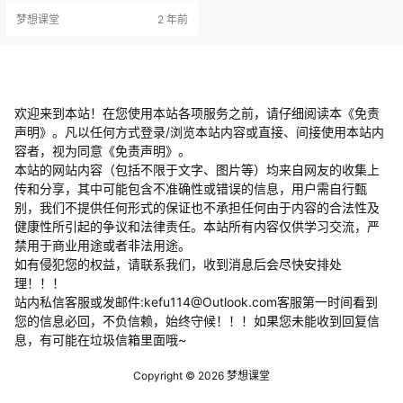
键⽅法，去除对艺术的错误认知、
梦想课堂
2 年前
观念、想象、操作 一句话，讲核心
的道理和方法。 课程主题 为什么上
了这么多年美术课仍欠缺审美？ 为
什么学了很多技巧还是无法用画表
达自己？ 如果不考美术专业，学习
绘画有什么用？ 学习绘画和艺术，
真正的基础和方法是什么？…
欢迎来到本站！在您使用本站各项服务之前，请仔细阅读本《免责
声明》。凡以任何方式登录/浏览本站内容或直接、间接使用本站内
容者，视为同意《免责声明》。
本站的网站内容（包括不限于文字、图片等）均来自网友的收集上
传和分享，其中可能包含不准确性或错误的信息，用户需自行甄
别，我们不提供任何形式的保证也不承担任何由于内容的合法性及
健康性所引起的争议和法律责任。本站所有内容仅供学习交流，严
禁用于商业用途或者非法用途。
​如有侵犯您的权益，请联系我们，收到消息后会尽快安排处
理！！！
站内私信客服或发邮件:kefu114@Outlook.com客服第一时间看到
您的信息必回，不负信赖，始终守候！！！如果您未能收到回复信
息，有可能在垃圾信箱里面哦~
Copyright © 2026
梦想课堂