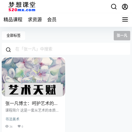
精品课程
求资源
会员
全部标签
张一凡
张一凡博士：呵护艺术的天
赋，来自中央美术学院的艺
课程简介 这是一套从艺术的本质和
术教育视频课程
创作的过程中生长出来的艺术教育
书法美术
课。 不是讲历史，不是讲故事，不
是讲技术，而是讲艺术和艺术教育
36
0
本身。讲核心思路、系统框架、关