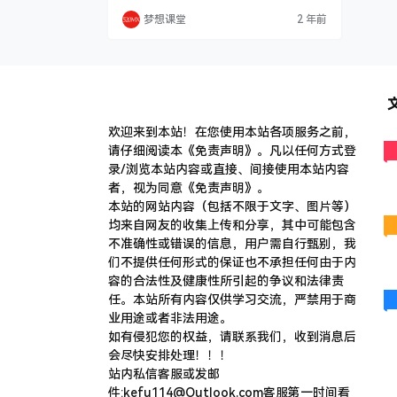
老师详细讲解了视频号的生态，包括电商红
梦想课堂
2 年前
利及为何要做视频号，对比抖音直播电商，
剖析视频号人群画像，并推荐现阶段可行赛
道及 0-1 团队搭建策略，同时强调选品的重
要性以及高效选爆品的方法和匹配直播玩
法。下午，CC 老师分享主播…
欢迎来到本站！在您使用本站各项服务之前，
请仔细阅读本《免责声明》。凡以任何方式登
录/浏览本站内容或直接、间接使用本站内容
者，视为同意《免责声明》。
本站的网站内容（包括不限于文字、图片等）
均来自网友的收集上传和分享，其中可能包含
不准确性或错误的信息，用户需自行甄别，我
们不提供任何形式的保证也不承担任何由于内
容的合法性及健康性所引起的争议和法律责
任。本站所有内容仅供学习交流，严禁用于商
业用途或者非法用途。
​如有侵犯您的权益，请联系我们，收到消息后
会尽快安排处理！！！
站内私信客服或发邮
件:kefu114@Outlook.com客服第一时间看