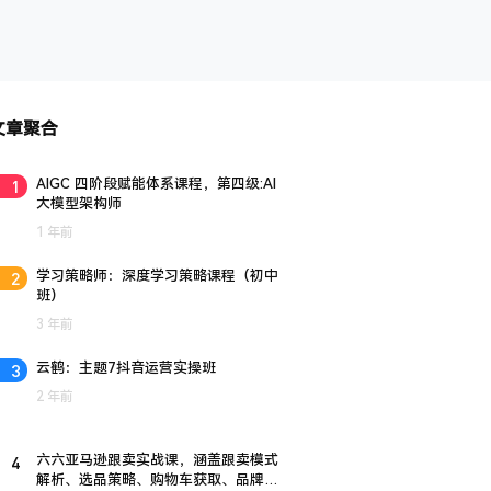
文章聚合
1
AIGC 四阶段赋能体系课程，第四级:AI
大模型架构师
1 年前
2
学习策略师：深度学习策略课程（初中
班）
3 年前
3
云鹤：主题7抖音运营实操班
2 年前
4
六六亚马逊跟卖实战课，涵盖跟卖模式
解析、选品策略、购物车获取、品牌与