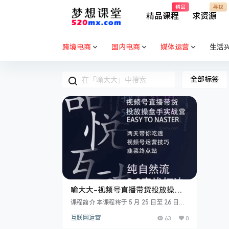
精品
寻找
精品课程
求资源
跨境电商
国内电商
媒体运营
生活
全部标签
喻大大-视频号直播带货投放操盘
手5月25-26号广州6980
课程简介 本课程将于 5 月 25 日至 26 日在
广州举行，学费为 6980 元。 第一天的课程
互联网运营
63
0
内容丰富且深入。上午，从 9 点开始嘉宾签
到与暖场视频播放，随后主持人开场。分享