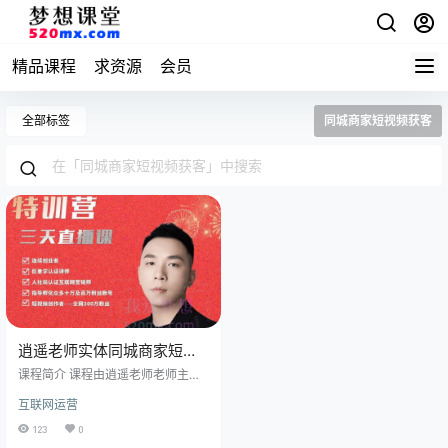
精品课程
求资源
会员
全部标签
同城商家短视频获客
逍遥老师实体同城商家短视
频获客
课程简介 课程由逍遥老师老师主讲
的实体同城商家短视频获客，课程
互联网运营
共四天以下是课程简介：第一天：
教你找准定位包括：商业定位、内
123
0
容定位和账号定位，实体店商业定