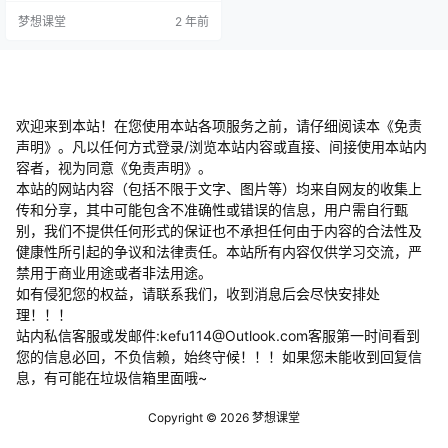
位形式包括：达人探店、直播引
梦想课堂
2 年前
流、短视频引流、图文引流、团购
或外卖以及招商加盟，内容包括剧
情+行业、口播+行业、图文+行业
+纯项目、纯口播以及抖音商家账号
设置等 第二天：教你同城短视频布
局三步走：同城流量视频让当地人
知道你，人设引流让当地人信任
欢迎来到本站！在您使用本站各项服务之前，请仔细阅读本《免责
你、卖…
声明》。凡以任何方式登录/浏览本站内容或直接、间接使用本站内
容者，视为同意《免责声明》。
本站的网站内容（包括不限于文字、图片等）均来自网友的收集上
传和分享，其中可能包含不准确性或错误的信息，用户需自行甄
别，我们不提供任何形式的保证也不承担任何由于内容的合法性及
健康性所引起的争议和法律责任。本站所有内容仅供学习交流，严
禁用于商业用途或者非法用途。
​如有侵犯您的权益，请联系我们，收到消息后会尽快安排处
理！！！
站内私信客服或发邮件:kefu114@Outlook.com客服第一时间看到
您的信息必回，不负信赖，始终守候！！！如果您未能收到回复信
息，有可能在垃圾信箱里面哦~
Copyright © 2026
梦想课堂