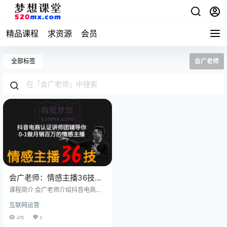
精品课程
求资源
会员
全部标签
会广老师
会广老师：情感主播36技，
0-1做月销百万的情感主播
课程简介 会广老师介绍抖音电商学
习中心认证讲师上过浙江卫视，惠
互联网运营
州电视台，做过百场千人演讲5年情
感赛道深耕，成功孵化情感主播138
470
0
位销量过亿案例:高能能/猫姐帮挽回/