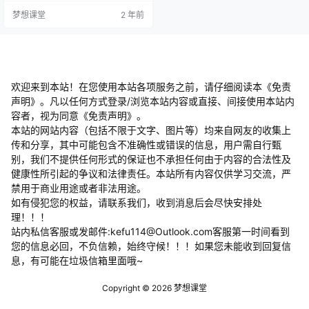
旭哥好好爱/懂叨叨/崔叔/可姐挽回
梦想课堂
2 年前
爱课程介绍：课程涵盖人设篇、内
容篇、直播篇以及变现篇这不仅是
一次学习更是快速入局情感赛道的
直通车1.(实用)有0-1情感主播月销
百万的实战方法分享2.(全面)10大内
部模版与情感主播36技详细解析3.
(…
欢迎来到本站！在您使用本站各项服务之前，请仔细阅读本《免责
声明》。凡以任何方式登录/浏览本站内容或直接、间接使用本站内
容者，视为同意《免责声明》。
本站的网站内容（包括不限于文字、图片等）均来自网友的收集上
传和分享，其中可能包含不准确性或错误的信息，用户需自行甄
别，我们不提供任何形式的保证也不承担任何由于内容的合法性及
健康性所引起的争议和法律责任。本站所有内容仅供学习交流，严
禁用于商业用途或者非法用途。
​如有侵犯您的权益，请联系我们，收到消息后会尽快安排处
理！！！
站内私信客服或发邮件:kefu114@Outlook.com客服第一时间看到
您的信息必回，不负信赖，始终守候！！！如果您未能收到回复信
息，有可能在垃圾信箱里面哦~
Copyright © 2026
梦想课堂