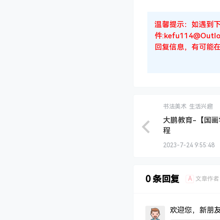
温馨提示：如遇到
件:kefu114@
回复信息，有可能在
书法美术
生活兴趣
大鹏教育-【国画
程
2023-7-24 9:55:48
0 条回复
A
文章作者
欢迎您，新朋