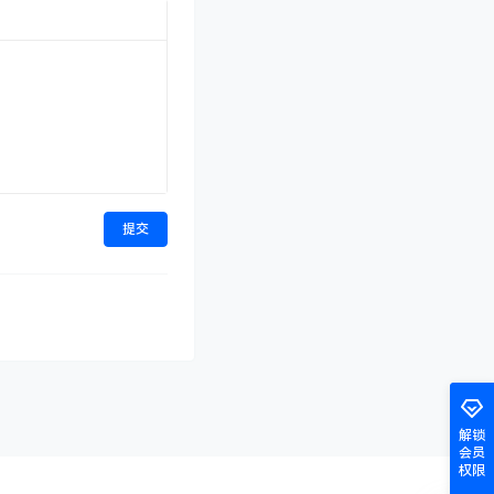
提交
解锁
会员
权限