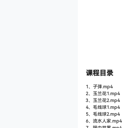
课程目录
1、子弹.mp4
2、玉兰花1.mp4
3、玉兰花2.mp4
4、毛线球1.mp4
5、毛线球2.mp4
6、流水人家.mp4
7、眼中世界.mp4
8、南瓜灯1.mp4