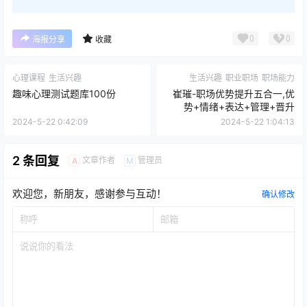
0
0
海报分享
收藏
心理课程
生活兴趣
生活兴趣
职业职场
职场能力
趣味心理测试题库100份
崔璀-职场优势提升五合一,优
势+情绪+表达+管理+晋升
2024-5-22 0:42:09
2024-5-22 1:04:13
2 条回复
文章作者
管理员
A
M
欢迎您，新朋友，感谢参与互动！
确认修改