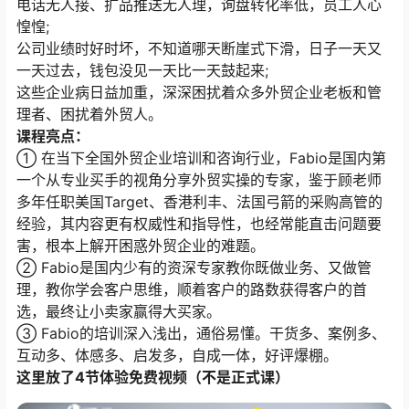
电话无人接、扩品推送无人理，询盘转化率低，员工人心
惶惶;
公司业绩时好时坏，不知道哪天断崖式下滑，日子一天又
一天过去，钱包没见一天比一天鼓起来;
这些企业病日益加重，深深困扰着众多外贸企业老板和管
理者、困扰着外贸人。
课程亮点：
① 在当下全国外贸企业培训和咨询行业，Fabio是国内第
一个从专业买手的视角分享外贸实操的专家，鉴于顾老师
多年任职美国Target、香港利丰、法国弓箭的采购高管的
经验，其内容更有权威性和指导性，也经常能直击问题要
害，根本上解开困惑外贸企业的难题。
② Fabio是国内少有的资深专家教你既做业务、又做管
理，教你学会客户思维，顺着客户的路数获得客户的首
选，最终让小卖家赢得大买家。
③ Fabio的培训深入浅出，通俗易懂。干货多、案例多、
互动多、体感多、启发多，自成一体，好评爆棚。
这里放了4节体验免费视频（不是正式课）