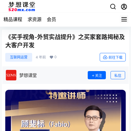
精品课程
求资源
会员
《买手视角-外贸实战提升》之买家套路揭秘及
大客户开发
0
互联网运营
4 年前
前往下载
梦想课堂
关注
私信