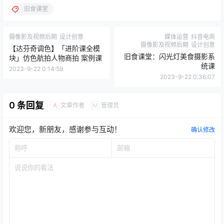
旧食课堂
摄像影及视频后期
设计创意
媒体运营
抖音电商
摄像影及视频后期
设计创意
【达芬奇调色】「进阶课全模
旧食课堂：闪光灯美食摄影系
块」仿色航拍人物商拍 案例课
统课
2023-9-22 0:14:59
2023-9-22 0:36:07
0 条回复
文章作者
管理员
A
M
欢迎您，新朋友，感谢参与互动！
确认修改