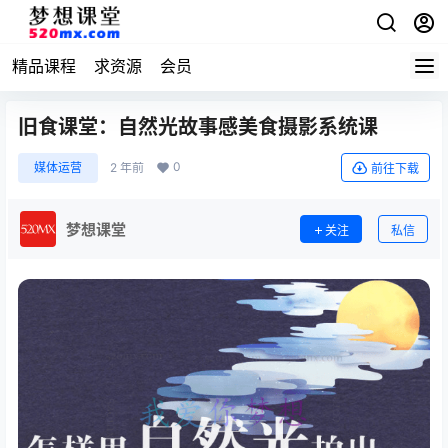
精品课程
求资源
会员
旧食课堂：自然光故事感美食摄影系统课
0
媒体运营
2 年前
前往下载
梦想课堂
关注
私信