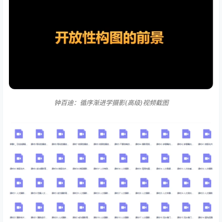
钟百迪：循序渐进学摄影(高级)视频截图