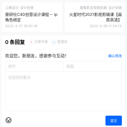
三维设计
设计创意
摄像影及视频后期
设计创意
昼研社C4D创意设计课程－ ip
火星时代2021影视剪辑课【画
角色绑定
质高清】
2022-3-27 20:51:18
2022-3-28 11:34:13
0 条回复
文章作者
管理员
A
M
欢迎您，新朋友，感谢参与互动！
确认修改
提交