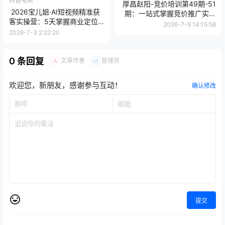
抖音电商
厚昌赵阳-竞价培训第49期-51
2026宝儿姐·AI短视频精准获
期：一站式掌握竞价推广实战
客实操营：5天掌握商业定位
技能，从思维到执行，从优化
2026-7-9 14:15:58
到DOU+投放全流程
到管理
2026-7-3 2:22:20
0 条回复
文章作者
管理员
A
M
欢迎您，新朋友，感谢参与互动！
确认修改
提交