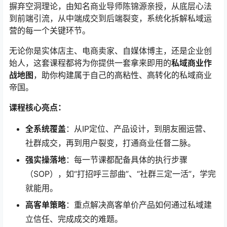
摒弃空洞理论，由知名商业导师陈锦源亲授，从底层心法
到前端引流，从中端成交到后端裂变，系统化拆解私域运
营的每一个关键环节。
无论你是实体店主、电商卖家、自媒体博主，还是企业创
始人，这套课程都将为你提供一套拿来即用的
私域商业作
战地图
，助你构建属于自己的高粘性、高转化的私域商业
帝国。
课程核心亮点：
全系统覆盖
：从IP定位、产品设计，到朋友圈运营、
社群成交，再到用户裂变，打通商业任督二脉。
强实操落地
：每一节课都配备具体的执行步骤
（SOP），如“打招呼三部曲”、“社群三定一活”，学完
就能用。
高客单策略
：重点解决高客单价产品如何通过私域建
立信任、完成成交的难题。