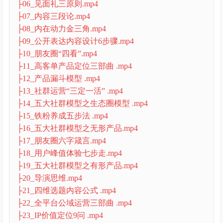
├06_见面礼三原则.mp4
├07_内容三段论.mp4
├08_内在动力金三角.mp4
├09_公开表达内容设计6步骤.mp4
├10_朋友圈“四看”.mp4
├11_高客单产品定位三部曲 .mp4
├12_产品漏斗模型 .mp4
├13_社群运营“三定一活” .mp4
├14_五大社群模型之生态圈模型 .mp4
├15_铁粉养成五步法 .mp4
├16_五大社群模型之无形产品.mp4
├17_朋友圈六字箴言.mp4
├18_用户峰值体验七步走.mp4
├19_五大社群模型之有形产品.mp4
├20_导演思维.mp4
├21_四维选题内容公式 .mp4
├22_全平台公域运营三部曲 .mp4
├23_IP价值定位9问 .mp4