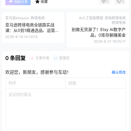
0
0
海报分享
收藏
亚马逊Amazon
跨境电商
AI人工智能教程
其他跨境电商
跨境电商
亚马逊跨境电商全链路实战
别做无货源了！Etsy AI数字产
课：从0到1精通选品、运营与
品，0库存躺赚美金
CPC广告
2026-6-16 14:19:19
2026-6-21 19:25:17
0 条回复
文章作者
管理员
A
M
欢迎您，新朋友，感谢参与互动！
确认修改