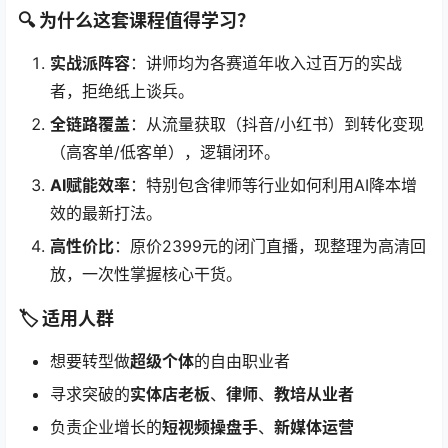
🔍 为什么这套课程值得学习？
实战派阵容
：讲师均为各赛道年收入过百万的实战
者，拒绝纸上谈兵。
全链路覆盖
：从流量获取（抖音/小红书）到转化变现
（高客单/低客单），逻辑闭环。
AI赋能效率
：特别包含律师等行业如何利用AI降本增
效的最新打法。
高性价比
：原价2399元的闭门直播，现整理为高清回
放，一次性掌握核心干货。
🏷️ 适用人群
想要转型做
超级个体
的自由职业者
寻求突破的
实体店老板
、
律师
、
教培从业者
负责企业增长的
短视频操盘手
、
新媒体运营