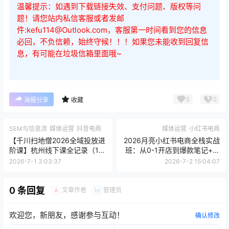
├9 Y仔小红书矩阵流量，日进100客咨方法论.mp4
2026年7月1日更新
├10 喜喜同城高端相亲怎么做到百万利润.mp4
├11 陶陶子拆爆款、抄爆款、成为爆款实体门店短视
频起量方法论.mp4
├12 刘思毅超级个体百万之路邪修大法 1.mp4
├13 刘思毅超级个体百万之路邪修大法 2 .mp4
├14刘思毅超级个体百万之路邪修大法 13.mp4
查看
下载权限
2026年6月9日-10日群响七周年直播回放：超级个体百
万变现实战课
您当前的等级为
游客
请先
登录
百度网盘