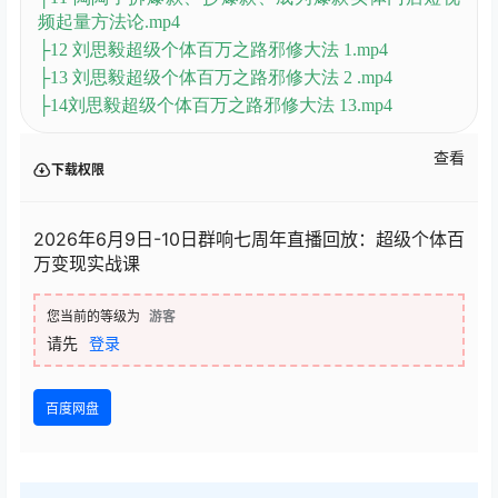
课程目录
群响七周年直播回放6月9日-10日(价值2399元)
├1 刘思毅超级个体百万之旅.mp4
├2 乔伊大厂小二转型超级个体，短视频操盘手如何拿
到第1个100万.mp4
├3 欢子从大厂到一人公司如何跑出多条百万路径.mp4
├4 邱婷律师IP如何利用短视频和AI，刨出一条超级个
体突围之路 .mp4
├5 Sunny Wang非标高客单生意，留学IP如何一人做出
百万净利润 .mp4
├6 威宝草根操盘手转型超级个体，我是如何拿到第1
个一百万 .mp4
├7 东东实体门店创始人IP，一条爆款吃年的方法论
.mp4
├8 张sir微投放，如何用小预算撬动大流量.mp4