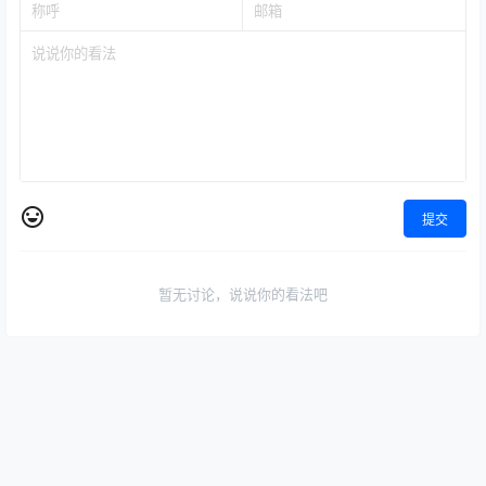
温馨提示：如遇到下载链接失效、支付问题、版权等问
题！请您站内私信客服或者发邮
件:kefu114@Outlook.com，客服第一时间看到您的信息
必回，不负信赖，始终守候！！！如果您未能收到回复信
息，有可能在垃圾信箱里面哦~
0
0
海报分享
收藏
SEM与信息流
媒体运营
抖音电商
媒体运营
小红书电商
【千川扫地僧2026全域投放进
2026月亮小红书电商全栈实战
阶课】杭州线下课全记录（1月
班：从0-1开店到爆款笔记+选
23-25日）+（3月13-15号线
品运营
2026-7-1 3:03:37
2026-7-2 15:04:07
下课）+（5月9-11号线下课）
（6月12-14号线下课）｜21小
时全程录音+字幕