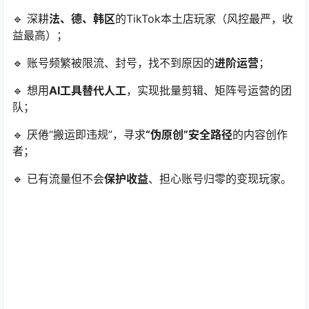
🔹 深耕
法、德、韩区
的TikTok本土店玩家（风控最严，收
益最高）；
🔹 账号频繁被限流、封号，找不到原因的
进阶运营
；
🔹 想用
AI工具替代人工
，实现批量剪辑、矩阵号运营的团
队；
🔹 厌倦“搬运即违规”，寻求
“伪原创”安全路径
的内容创作
者；
🔹 已有流量但不会
保护收益
、担心账号归零的变现玩家。