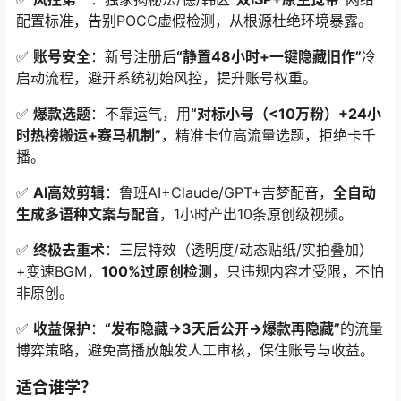
配置标准，告别POCC虚假检测，从根源杜绝环境暴露。
✅
账号安全
：新号注册后
“静置48小时+一键隐藏旧作”
冷
启动流程，避开系统初始风控，提升账号权重。
✅
爆款选题
：不靠运气，用
“对标小号（<10万粉）+24小
时热榜搬运+赛马机制”
，精准卡位高流量选题，拒绝卡千
播。
✅
AI高效剪辑
：鲁班AI+Claude/GPT+吉梦配音，
全自动
生成多语种文案与配音
，1小时产出10条原创级视频。
✅
终极去重术
：三层特效（透明度/动态贴纸/实拍叠加）
+变速BGM，
100%过原创检测
，只违规内容才受限，不怕
非原创。
✅
收益保护
：
“发布隐藏→3天后公开→爆款再隐藏”
的流量
博弈策略，避免高播放触发人工审核，保住账号与收益。
适合谁学？