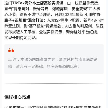
这门
TikTok海外本土店高阶实操课
，由一线操盘手亲授，
直击
“网络防封—账号冷启—爆款剪辑—安全变现”
四大核
心环节。课程不讲空泛理论，只教2026年最新可用的
“野
路子+正规军”混合打法
：从双ISP原生IP配置、新号48小时
静置法则，到“赛马机制”搬运爆款、AI去重防判原创、隐藏
发布规避人工审核，全程实操演示，帮你绕过平台红线，
实现长期稳定变现。
⚠️ 注：本课为内部高阶内容，聚焦风控与流量底层逻
辑，适合有一定基础、想突破瓶颈的玩家。
课程核心亮点
✅
风控第一
：独家揭秘法/德/韩区
“双ISP+原生宽带”
网络