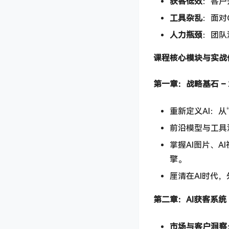
获客低效
：客户
工具杂乱
：面对
人力瓶颈
：团队
课程核心模块与实战
第一章：战略基石 – 
重新定义AI：从
前沿模型与工具深度
掌握AI图片、A
擎。
厘清在AI时代
第二章：AI获客系统 
市场与客户洞察