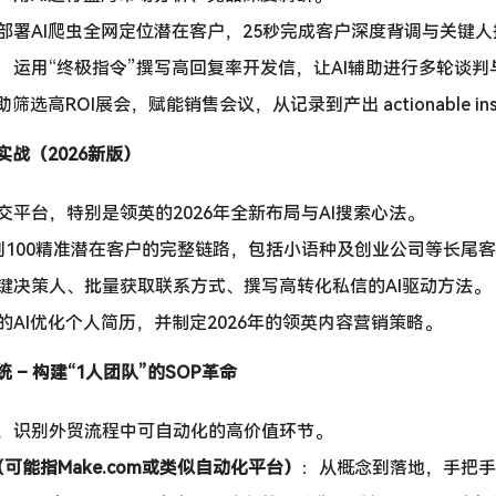
部署AI爬虫全网定位潜在客户，25秒完成客户深度背调与关键人
：运用“终极指令”撰写高回复率开发信，让AI辅助进行多轮谈判
助筛选高ROI展会，赋能销售会议，从记录到产出 actionable insi
实战（2026新版）
交平台，特别是领英的2026年全新布局与AI搜索心法。
到100精准潜在客户的完整链路，包括小语种及创业公司等长尾
键决策人、批量获取联系方式、撰写高转化私信的AI驱动方法。
的AI优化个人简历，并制定2026年的领英内容营销策略。
 – 构建“1人团队”的SOP革命
，识别外贸流程中可自动化的高价值环节。
（可能指Make.com或类似自动化平台）
：从概念到落地，手把手