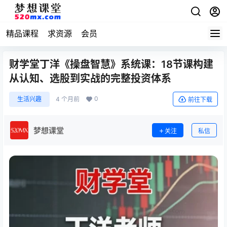
精品课程
求资源
会员
财学堂丁洋《操盘智慧》系统课：18节课构建
从认知、选股到实战的完整投资体系
0
生活兴趣
4 个月前
前往下载
梦想课堂
关注
私信