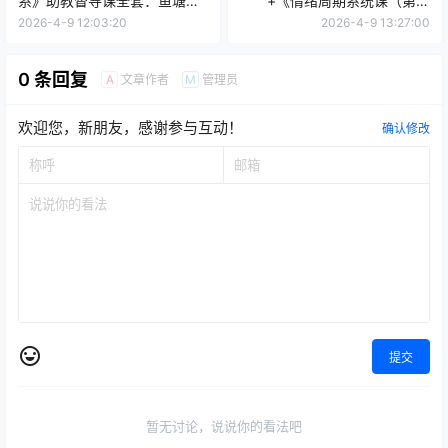
系》助教督导课全套：鱼塘搭
+《情绪周期系统课（第二
建/事件驱动/结构法/短线战法/
期）》：构建“技术+心法”的完
2026-4-9 12:03:20
2026-4-9 13:27:00
资金管理
整短线交易体系
0 条回复
文章作者
管理员
A
M
欢迎您，新朋友，感谢参与互动！
确认修改
提交
暂无讨论，说说你的看法吧